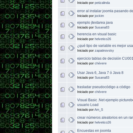
Iniciado por
petizalinda
error al instalar joomla pasando de
Iniciado por
jockim
ejemplo jtextarea java
Iniciado por
Susana83
herencia en visual basic
Iniciado por
helvetico26
¿qué tipo de variable es mejor usa
Iniciado por
zapatinovsky
ejercicio tablas de decisión CU001
Iniciado por
chévere
Usar Java 6, Java 7 ó Java 8
Iniciado por
Susana83
trasladar pseudocódigo a código
Iniciado por
chévere
Visual Basic .Net ejemplo pictur
usuario Load
Iniciado por
Am_S
crear números aleatorios en un ra
Iniciado por
helvetico26
Encuestas en joomla