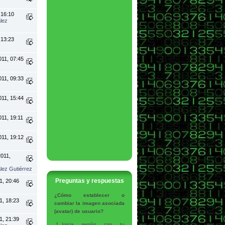
 16:10
lez
 13:23
011, 07:45
011, 09:33
011, 15:44
011, 19:11
011, 19:12
011,
lez Gutiérrez
Preguntas y respuestas
1, 20:46
¿Cómo establecer o
1, 18:23
cambiar la imagen asociada
(avatar) de usuario?
1, 21:39
Inicia sesión con tu