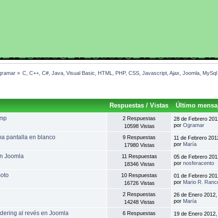
gramar
»
C, C++, C#, Java, Visual Basic, HTML, PHP, CSS, Javascript, Ajax, Joomla, MySq
Respuestas
/
Vistas
Último mensa
amp
2 Respuestas
28 de Febrero 201
por
Ogramar
10598 Vistas
ma pantalla en blanco
9 Respuestas
11 de Febrero 201
por
María
17980 Vistas
en Joomla
11 Respuestas
05 de Febrero 201
por
nosferacento
18346 Vistas
moto
10 Respuestas
01 de Febrero 201
por
Mario R. Ranc
16726 Vistas
2 Respuestas
26 de Enero 2012,
por
María
14248 Vistas
dering al revés en Joomla
6 Respuestas
19 de Enero 2012,