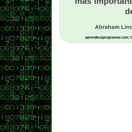
más important
d
Abraham Linc
aprenderaprogramar.com: De