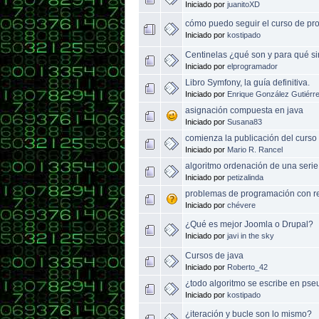
Iniciado por
juanitoXD
cómo puedo seguir el curso de 
Iniciado por
kostipado
Centinelas ¿qué son y para qué s
Iniciado por
elprogramador
Libro Symfony, la guía definitiva.
Iniciado por
Enrique González Gutiérr
asignación compuesta en java
Iniciado por
Susana83
comienza la publicación del curso
Iniciado por
Mario R. Rancel
algoritmo ordenación de una ser
Iniciado por
petizalinda
problemas de programación con r
Iniciado por
chévere
¿Qué es mejor Joomla o Drupal?
Iniciado por
javi in the sky
Cursos de java
Iniciado por
Roberto_42
¿todo algoritmo se escribe en ps
Iniciado por
kostipado
¿iteración y bucle son lo mismo?