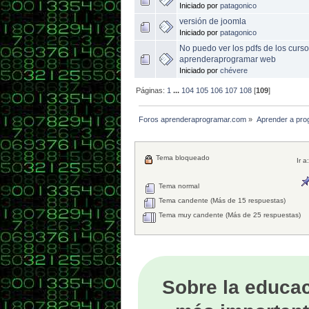
Iniciado por
patagonico
versión de joomla
Iniciado por
patagonico
No puedo ver los pdfs de los curs
aprenderaprogramar web
Iniciado por
chévere
Páginas:
1
...
104
105
106
107
108
[
109
]
Foros aprenderaprogramar.com
»
Aprender a pro
Tema bloqueado
Ir a:
Tema normal
Tema candente (Más de 15 respuestas)
Tema muy candente (Más de 25 respuestas)
Sobre la educac