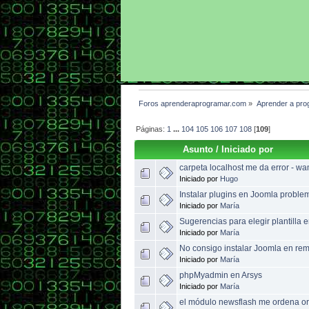
Foros aprenderaprogramar.com
»
Aprender a pro
Páginas:
1
...
104
105
106
107
108
[
109
]
Asunto
/
Iniciado por
carpeta localhost me da error - w
Iniciado por
Hugo
Instalar plugins en Joomla proble
Iniciado por
María
Sugerencias para elegir plantilla 
Iniciado por
María
No consigo instalar Joomla en re
Iniciado por
María
phpMyadmin en Arsys
Iniciado por
María
el módulo newsflash me ordena or