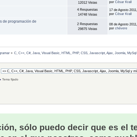
por
César Krall
12012 Vistas
4 Respuestas
17 de Agosto 2011
por
César Krall
14748 Vistas
os de programación de
2 Respuestas
08 de Agosto 2011
por
chévere
29875 Vistas
gramar
»
C, C++, C#, Java, Visual Basic, HTML, PHP, CSS, Javascript, Ajax, Joomla, MySq
Tema fijado
ión, sólo puedo decir que es el 