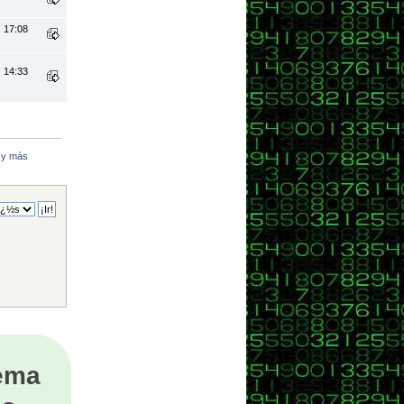
, 17:08
, 14:33
l y más
tema