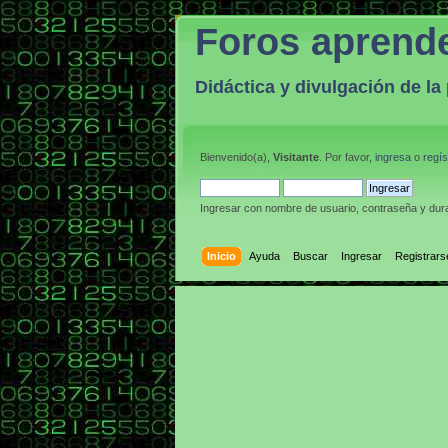
Foros aprend
Didáctica y divulgación de l
Bienvenido(a),
Visitante
. Por favor,
ingresa
o
regís
Ingresar con nombre de usuario, contraseña y dura
Inicio
Ayuda
Buscar
Ingresar
Registrars