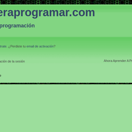
eraprogramar.com
a programación
trate
. ¿Perdiste tu
email de activación
?
Ahora Aprender A P
ción de la sesión
e