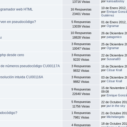
por
kansadostoy
13716 Vistas
10 de Enero 2012,
programador web HTML
16 Respuestas
por
Enrique Gonzá
23401 Vistas
Gutiérrez
irven en pseudocódigo?
5 Respuestas
01 de Enero 2012,
por
Ogramar
13039 Vistas
10 Respuestas
26 de Diciembre 2
por
patagonico
ez
18828 Vistas
3 Respuestas
25 de Diciembre 2
por
Ogramar
10047 Vistas
 php desde cero
3 Respuestas
22 de Diciembre 2
por
Susana83
9220 Vistas
ie de números pseudocódigo CU00117A
3 Respuestas
16 de Diciembre 2
por
César Krall
9832 Vistas
esolución intuida CU00116A
3 Respuestas
03 de Diciembre 2
por
César Krall
9882 Vistas
15 de Noviembre 2
9 Respuestas
09:08
22640 Vistas
por
Enrique Gonzá
5 Respuestas
22 de Octubre 201
por
javi in the sky
11756 Vistas
eudocódigo?
1 Respuestas
21 de Octubre 201
por
Michelangelo
7981 Vistas
18 de Octubre 201
4 Respuestas