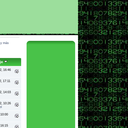
l y más
je
2, 16:46
2, 17:11
2, 14:03
2, 10:26
el
 10:00
 16:15