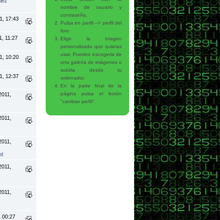
lez
nombre de usuario y
contraseña.
1, 17:43
Pulsa en perfil --> perfil del
foro
1, 11:27
Elige la imagen
personalizada que quieras
usar. Puedes escogerla de
1, 10:20
una galería de imágenes o
subirla desde tu
1, 12:37
ordenador.
En la parte final de la
página pulsa el botón
2011,
"cambiar perfil".
2011,
2011,
el
2011,
2011,
, 00:27