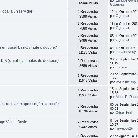
por
Enrique Gonzá
13306 Vistas
Gutiérrez
 local a un servidor
4 Respuestas
12 de Octubre 201
por
Ogramar
9399 Vistas
1 Respuestas
11 de Octubre 201
por
Ogramar
7860 Vistas
3 Respuestas
05 de Octubre 201
por
Ogramar
9486 Vistas
r en visual basic: single o double?
4 Respuestas
04 de Octubre 201
por
zapatinovsky
11173 Vistas
30 de Septiembre 
15A (simplificar tablas de decisión)
2 Respuestas
11:15
8689 Vistas
por
chévere
20 de Septiembre 
2 Respuestas
13:22
11942 Vistas
por
javi in the sky
15 de Septiembre 
1 Respuestas
15:38
11309 Vistas
por
Mario R. Ranc
ebox cambiar imagen según selección
08 de Septiembre 
5 Respuestas
08:09
18139 Vistas
por
César Krall
04 de Septiembre 
ngo Visual Basic
2 Respuestas
16:17
9442 Vistas
por
helvetico26
4 Respuestas
29 de Agosto 2011