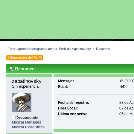
Foros aprenderaprogramar.com
»
Perfil de zapatinovsky 
»
Resumen
Información del Perfil
Resumen
zapatinovsky 
Mensajes:
16 (0.003
Sin experiencia
Edad:
N/D
Fecha de registro:
28 de Ag
Hora Local:
07 de Ag
Última vez activo:
05 de Ma
Desconectado
Mostrar Mensajes
Mostrar Estadísticas