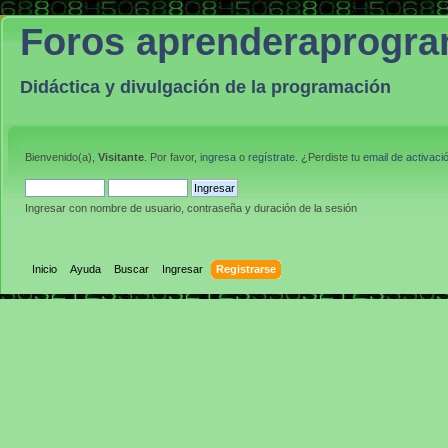
Foros aprenderaprogr
Didáctica y divulgación de la programación
Bienvenido(a),
Visitante
. Por favor,
ingresa
o
regístrate
. ¿Perdiste tu
email de activaci
Ingresar con nombre de usuario, contraseña y duración de la sesión
Inicio
Ayuda
Buscar
Ingresar
Registrarse