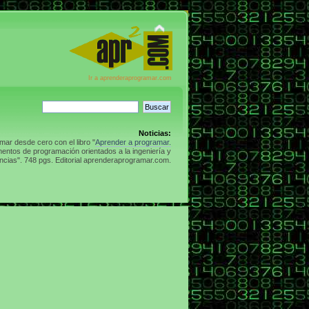
Ir a aprenderaprogramar.com
Noticias:
ar desde cero con el libro "
Aprender a programar.
entos de programación orientados a la ingeniería y
ncias". 748 pgs. Editorial aprenderaprogramar.com.