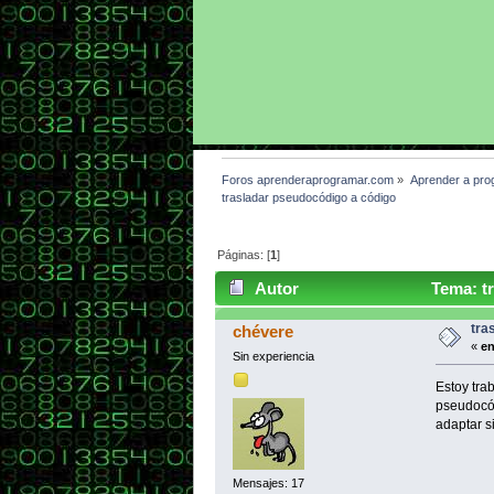
Foros aprenderaprogramar.com
»
Aprender a pro
trasladar pseudocódigo a código
Páginas: [
1
]
Autor
Tema: tr
tra
chévere
«
en
Sin experiencia
Estoy tra
pseudocód
adaptar s
Mensajes: 17