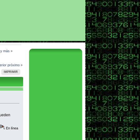
l y más
»
erior
próximo »
IMPRIMIR
pueden
En línea