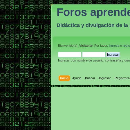
Foros aprend
Didáctica y divulgación de l
Bienvenido(a),
Visitante
. Por favor,
ingresa
o
regís
Ingresar con nombre de usuario, contraseña y dura
Inicio
Ayuda
Buscar
Ingresar
Registrars