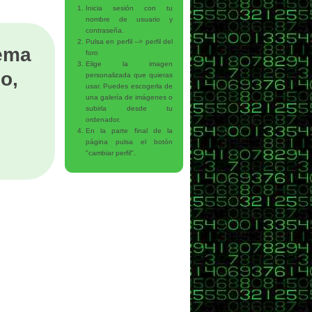
Inicia sesión con tu
nombre de usuario y
contraseña.
Pulsa en perfil --> perfil del
tema
foro
Elige la imagen
o,
personalizada que quieras
usar. Puedes escogerla de
una galería de imágenes o
subirla desde tu
ordenador.
En la parte final de la
página pulsa el botón
"cambiar perfil".