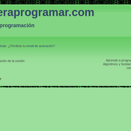
eraprogramar.com
a programación
trate
. ¿Perdiste tu
email de activación
?
Aprende a program
ción de la sesión
Algoritmos y fundam
cie
e