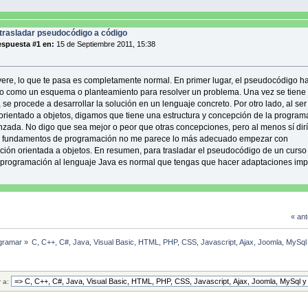
trasladar pseudocódigo a código
spuesta #1 en:
15 de Septiembre 2011, 15:38
ere, lo que te pasa es completamente normal. En primer lugar, el pseudocódigo h
o como un esquema o planteamiento para resolver un problema. Una vez se tiene 
se procede a desarrollar la solución en un lenguaje concreto. Por otro lado, al se
orientado a objetos, digamos que tiene una estructura y concepción de la program
zada. No digo que sea mejor o peor que otras concepciones, pero al menos sí dir
e fundamentos de programación no me parece lo más adecuado empezar con
ión orientada a objetos. En resumen, para trasladar el pseudocódigo de un curso
programación al lenguaje Java es normal que tengas que hacer adaptaciones imp
« ant
gramar
»
C, C++, C#, Java, Visual Basic, HTML, PHP, CSS, Javascript, Ajax, Joomla, MySq
r a: