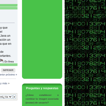
ay que
el
r Java un
ación un
ía que en
 de
ortantes.
En línea
IMPRIMIR
erior
próximo »
l y más
»
Preguntas y respuestas
¿Cómo establecer o
cambiar la imagen asociada
(avatar) de usuario?