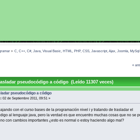
gramar
»
C, C++, C#, Java, Visual Basic, HTML, PHP, CSS, Javascript, Ajax, Joomla, MySq
« ant
asladar pseudocódigo a código (Leído 11307 veces)
sladar pseudocódigo a código
:
02 de Septiembre 2011, 09:51 »
bajando con el curso bases de la programación nivel i y tratando de trasladar el
igo al lenguaje java, pero la verdad es que encuentro muchas cosas que no se 
ino con cambios importantes ¿esto es normal o estoy haciendo algo mal?