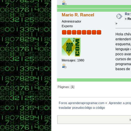
Re:
Mario R. Rancel
«
Re
Administrador
»
Experto
Hola chév
entenderl
esquema, 
lenguaje 
poco avan
cursos d
Mensajes: 1980
programac
bases de 
Páginas: [
1
]
Foros aprenderaprogramar.com
»
Aprender a pro
trasladar pseudocódigo a código
I