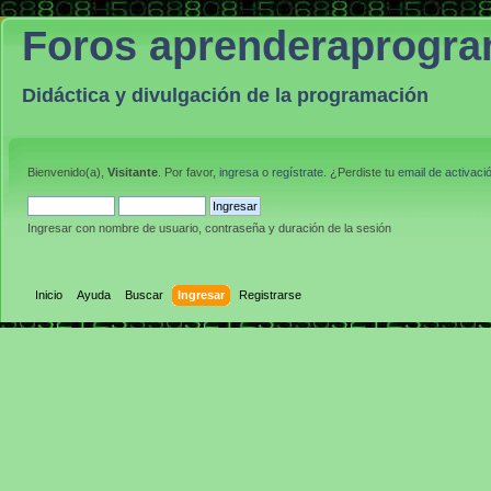
Foros aprenderaprogr
Didáctica y divulgación de la programación
Bienvenido(a),
Visitante
. Por favor,
ingresa
o
regístrate
. ¿Perdiste tu
email de activaci
Ingresar con nombre de usuario, contraseña y duración de la sesión
Inicio
Ayuda
Buscar
Ingresar
Registrarse