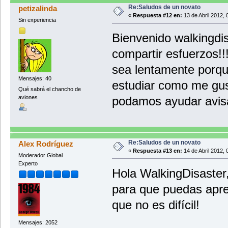
Re:Saludos de un novato
petizalinda
«
Respuesta #12 en:
13 de Abril 2012, 
Sin experiencia
Bienvenido walkingdi
compartir esfuerzos!
sea lentamente porqu
Mensajes: 40
estudiar como me gus
Qué sabrá el chancho de
aviones
podamos ayudar avis
Re:Saludos de un novato
Alex Rodríguez
«
Respuesta #13 en:
14 de Abril 2012, 
Moderador Global
Experto
Hola WalkingDisaster
para que puedas apre
que no es difícil!
Mensajes: 2052