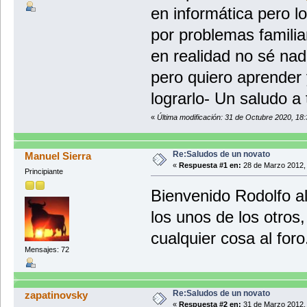
en informática pero l
por problemas familia
en realidad no sé nad
pero quiero aprender
lograrlo- Un saludo a
«
Última modificación: 31 de Octubre 2020, 18:
Re:Saludos de un novato
Manuel Sierra
«
Respuesta #1 en:
28 de Marzo 2012, 
Principiante
Bienvenido Rodolfo a
los unos de los otros
cualquier cosa al foro
Mensajes: 72
Re:Saludos de un novato
zapatinovsky
«
Respuesta #2 en:
31 de Marzo 2012, 