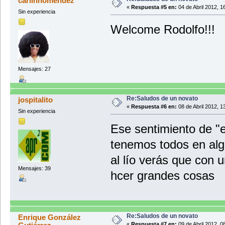
carlinhomendez
«
Respuesta #5 en:
04 de Abril 2012, 1
Sin experiencia
Welcome Rodolfo!!!
Mensajes: 27
Re:Saludos de un novato
jospitalito
«
Respuesta #6 en:
08 de Abril 2012, 1
Sin experiencia
Ese sentimiento de "e
tenemos todos en al
al lío verás que con 
Mensajes: 39
hcer grandes cosas
Re:Saludos de un novato
Enrique González
«
Respuesta #7 en:
09 de Abril 2012, 0