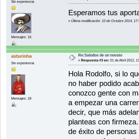
Sin experiencia
Esperamos tus aport
«
Última modificación: 10 de Octubre 2014, 17
Mensajes: 16
Re:Saludos de un novato
asturinha
«
Respuesta #3 en:
01 de Abril 2012, 1
Sin experiencia
Hola Rodolfo, si lo qu
no haber podido acaba
conozco gente con m
Mensajes: 18
a empezar una carrer
decir, que más adelan
planteas con firmeza
de éxito de personas 