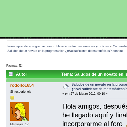
Foros aprenderaprogramar.com
»
Libro de visitas, sugerencias y críticas
»
Comunida
Saludos de un novato en la programación ¿nivel suficiente de matemáticas? conoce
Páginas: [
1
]
Autor
Tema: Saludos de un novato en la
matemáticas? conoce (Leído 26775 veces)
Saludos de un novato en la progr
rodolfo1654
¿nivel suficiente de matemáticas
Sin experiencia
«
en:
27 de Marzo 2012, 00:10 »
Hola amigos, después
he llegado aquí y fi
incorporarme al foro
Mensajes: 17