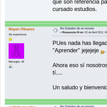
que son referencia p
cursado estudios.
Re:Saludos de un novato
Mayen Olivares
«
Respuesta #4 en:
02 de Abril 2012, 0
Sin experiencia
PUes nada has llegad
"Aprender" jejejeje
.
Mensajes: 48
Ahora eso sí nosotro
tí....
Un saludo y bienveni
Re:Saludos de un novato