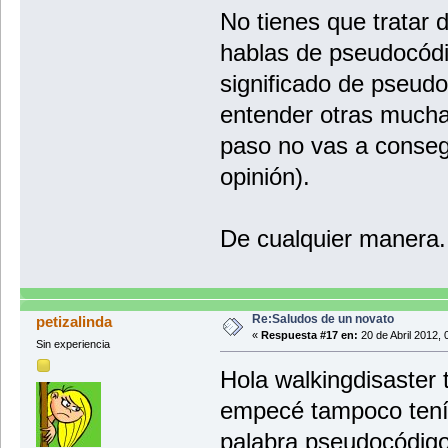
No tienes que tratar d
hablas de pseudocódi
significado de pseudo
entender otras mucha
paso no vas a conseg
opinión).
De cualquier manera.
Re:Saludos de un novato
petizalinda
«
Respuesta #17 en:
20 de Abril 2012, 
Sin experiencia
Hola walkingdisaster
empecé tampoco tenía 
palabra pseudocódi