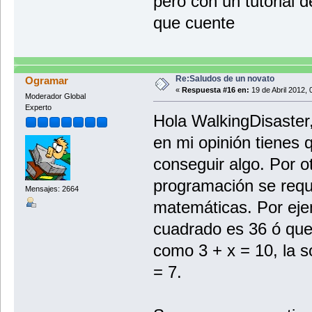
pero con un tutorial d
que cuente
Re:Saludos de un novato
Ogramar
«
Respuesta #16 en:
19 de Abril 2012, 
Moderador Global
Experto
Hola WalkingDisaster
en mi opinión tienes 
conseguir algo. Por o
programación se requ
Mensajes: 2664
matemáticas. Por eje
cuadrado es 36 ó que
como 3 + x = 10, la s
= 7.