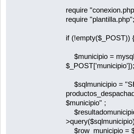
require "conexion.php
require "plantilla.php"
if (!empty($_POST)) 
$municipio = mysqli
$_POST['municipio'])
$sqlmunicipio = "
productos_despacha
$municipio" ;
$resultadomunicipio
>query($sqlmunicipio)
$row_municipio = $r