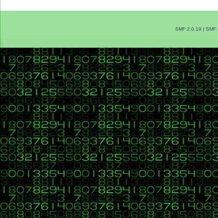
SMF 2.0.19
|
SMF 