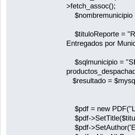
>fetch_assoc();
$nombremunicipio = 
$tituloReporte = "R
Entregados por Munic
$sqlmunicipio = "
productos_despachad
$resultado = $mysqli
$pdf = new PDF("L",
$pdf->SetTitle($titu
$pdf->SetAuthor('En