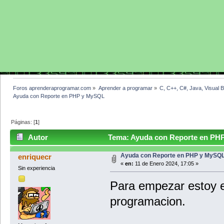
Foros aprenderaprogramar.com
»
Aprender a programar
»
C, C++, C#, Java, Visual 
Ayuda con Reporte en PHP y MySQL
Páginas: [
1
]
Autor
Tema: Ayuda con Reporte en PHP
Ayuda con Reporte en PHP y MySQ
enriquecr
«
en:
11 de Enero 2024, 17:05 »
Sin experiencia
Para empezar estoy 
programacion.