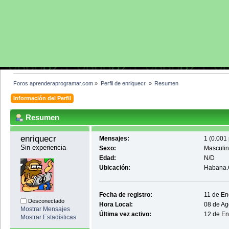
Foros aprenderaprogramar.com
»
Perfil de enriquecr 
»
Resumen
Información del Perfil
Resumen
enriquecr 
Mensajes:
1 (0.001 
Sin experiencia
Sexo:
Masculi
Edad:
N/D
Ubicación:
Habana.
Fecha de registro:
11 de En
Desconectado
Hora Local:
08 de Ag
Mostrar Mensajes
Última vez activo:
12 de En
Mostrar Estadísticas