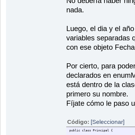
No debería haber nin
}
nada.
public int getAnio(){
return anio;
}
Luego, el dia y el año
public void setAnio(int anio){
this.anio = anio;
variables separadas q
}
con ese objeto Fecha
public boolean isSummer(){
if (mes == enumMes.JUNIO || mes =
return true;
else
Por cierto, para pode
return false;
}
declarados en enum
@Override
está dentro de la cla
public String toString(){
primero su nombre.
return dia + " de "+ mes +" de
}
Fíjate cómo le paso u
}
Código:
[Seleccionar]
public class Principal {