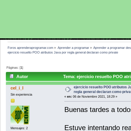
Foros aprenderaprogramar.com
»
Aprender a programar
»
Aprender a programar des
ejercicio resuelto POO atributos Java por regla general declaran como private
Páginas: [
1
]
Autor
Tema: ejercicio resuelto POO atr
private (Leído 5285 veces)
ejercicio resuelto POO atributos J
cel_i_l
regla general declaran como priva
Sin experiencia
«
en:
06 de Noviembre 2021, 18:29 »
Buenas tardes a todo
Estuve intentando rea
Mensajes: 2