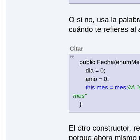
O si no, usa la palab
cuándo te refieres al 
Citar
public Fecha(enumMes
dia = 0;
anio = 0;
this.mes = mes;
//A 
mes"
}
El otro constructor, r
porque ahora mismo n