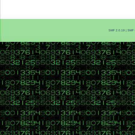
SMF 2.0.19
|
SMF 