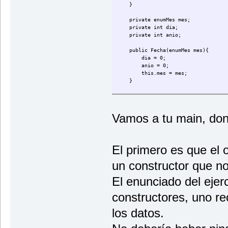
}
private enumMes mes;
private int dia;
private int anio;
public Fecha(enumMes mes){
dia = 0;
anio = 0;
this.mes = mes;
}
public Fecha(int dia, enumMes mes
this.dia = dia;
this.mes = mes;
Vamos a tu main, don
this.anio = anio;
}
public int getDia(){
El primero es que el o
return dia;
}
un constructor que no
public void setDia(int dia){
this.dia = dia;
El enunciado del ejer
}
constructores, uno re
public enumMes getMes(){
return mes;
los datos.
}
public void setMes(enumMes mes){
this.mes = mes;