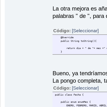
La otra mejora es aña
palabras " de ", para
Código:
[Seleccionar]
@Override
public String toString(){
return dia + " de "+ mes +" de
}
Bueno, ya tendríamos
La pongo completa, ta
Código:
[Seleccionar]
public class Fecha {
public enum enumMes {
ENERO, FEBRERO, MARZO, ABRIL, MAY