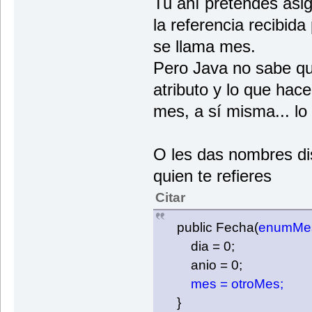
Tu ahí pretendes asig
la referencia recibid
se llama mes.
Pero Java no sabe que
atributo y lo que hace
mes, a sí misma... lo
O les das nombres di
quien te refieres
Citar
public Fecha(
enumMes
dia = 0;
anio = 0;
mes = otroMes;
}