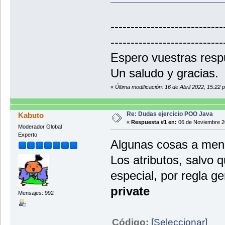
return anio;
}
System.out.print("La fecha es: " 
public void setAnio(int anio){
----------------------------
this.anio = anio;
}
----------------------------
public boolean isSummer(){
}
String mes = null;
Espero vuestras resp
if ( mes == "Junio" || mes == "Jul
}
}
Un saludo y gracias.
else { boolean isSummer = fal
}
«
Última modificación: 16 de Abril 2022, 15:22 
return false;
}
public String toString(){
Re: Dudas ejercicio POO Java
Kabuto
«
Respuesta #1 en:
06 de Noviembre 2
return dia + "de"+ mes +"de"
Moderador Global
}
Experto
Algunas cosas a men
}
Los atributos, salvo
especial, por regla g
private
Mensajes: 992
Código:
[Seleccionar]