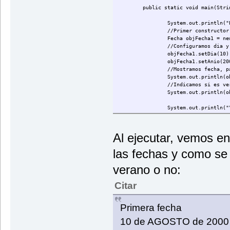
public static void main(Stri
System.out.println("
//Primer constructor
Fecha objFecha1 = ne
//Configuramos dia y
objFecha1.setDia(10)
objFecha1.setAnio(20
//Mostramos fecha, p
System.out.println(o
//Indicamos si es ve
System.out.println(o
System.out.println("
//Segundo constructo
Fecha objFecha2 = ne
//Mostramos solo el 
Al ejecutar, vemos e
System.out.println("
//Fecha completa
las fechas y como se
System.out.println(o
//Comprobamos si es 
verano o no:
System.out.println(o
}
Citar
}
Primera fecha
10 de AGOSTO de 2000