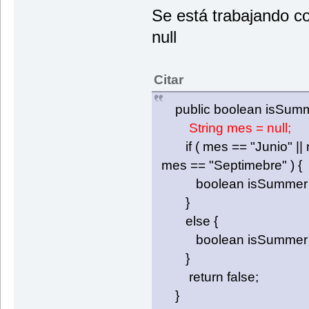
Se está trabajando co
null
Citar
public boolean isSumm
String mes = null;
if ( mes == "Junio" || m
mes == "Septimebre" ) {
boolean isSummer =
}
else {
boolean isSummer = 
}
return false;
}