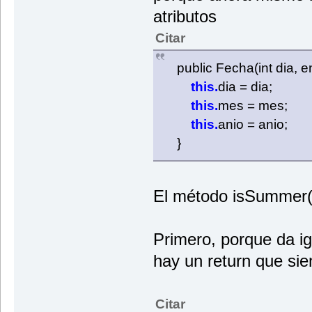
atributos
Citar
public Fecha(int dia, e
this.
dia = dia;
this.
mes = mes;
this.
anio = anio;
}
El método isSummer()
Primero, porque da ig
hay un return que sie
Citar