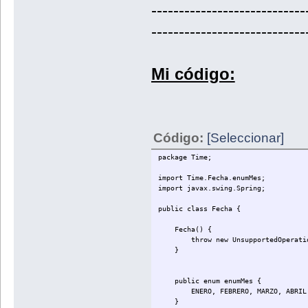
----------------------------
----------------------------
Mi código:
Código:
[Seleccionar]
package Time;
import Time.Fecha.enumMes;
import javax.swing.Spring;
public class Fecha {
Fecha() {
throw new UnsupportedOperationExce
}
public enum enumMes {
ENERO, FEBRERO, MARZO, ABRIL, MAY
}