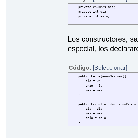
private enumMes mes;
private int dia;
private int anio;
Los constructores, s
especial, los declar
Código:
[Seleccionar]
public Fecha(enumMes mes){
dia = 0;
anio = 0;
mes = mes;
}
public Fecha(int dia, enumMes mes
dia = dia;
mes = mes;
anio = anio;
}