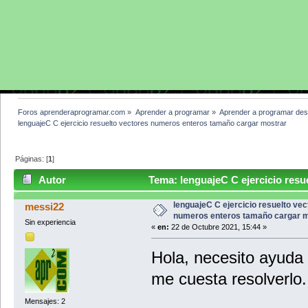
Foros aprenderaprogramar.com
»
Aprender a programar
»
Aprender a programar des
lenguajeC C ejercicio resuelto vectores numeros enteros tamaño cargar mostrar 
Páginas: [
1
]
Autor
Tema: lenguajeC C ejercicio resu
mostrar (Leído 5405 veces)
lenguajeC C ejercicio resuelto ve
messi22
numeros enteros tamaño cargar m
Sin experiencia
«
en:
22 de Octubre 2021, 15:44 »
Hola, necesito ayuda p
me cuesta resolverlo.
Mensajes: 2