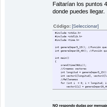
Faltarían los puntos 4
donde puedes llegar.
Código:
[Seleccionar]
#include <stdio.h>
#include <stdlib.h>
#include <time.h>
int generaImpar5_15(); //Función que
int generaImpar20_40(); //Función qu
int main()
{
srand(time(NULL));
//Creamos vectores
int longitud = generaImpar5_15()
int vector1[longitud], vector2[lo
//Rellenamos
for (int i = 0; i < longitud; i
vector1[i] = generaImpar20_40
vector2[i] = generaImpar20_40
}
//Los mostramos
printf("Vector 1:\n");
for (int i = 0; i < longitud; i
NO respondo dudas por mensaje