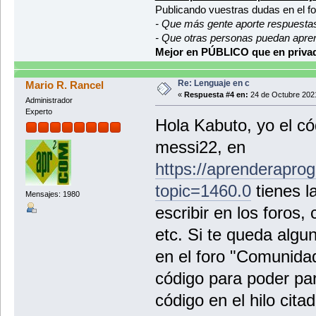
printf("%d ", vector1[i]);
Publicando vuestras dudas en el f
}
- Que más gente aporte respuesta
printf("\nVector 2:\n");
- Que otras personas puedan apre
for (int i = 0; i < longitud; i
Mejor en PÚBLICO que en privad
printf("%d ", vector2[i]);
}
Re: Lenguaje en c
Mario R. Rancel
return 0;
«
Respuesta #4 en:
24 de Octubre 2021
}
Administrador
Experto
int generaImpar5_15() {
Hola Kabuto, yo el có
int impar;
messi22, en
do {
impar = 5 + (rand() % 11);
https://aprenderapro
} while (impar % 2 == 0); //Si es 
topic=1460.0
tienes l
Mensajes: 1980
return impar;
}
escribir en los foros, 
int generaImpar20_40() {
etc. Si te queda algu
int imparNo5;
en el foro "Comunida
do {
imparNo5 = 20 + (rand() % 21
código para poder par
} while(imparNo5 % 2 == 0 || imparN
código en el hilo cita
return imparNo5;
}