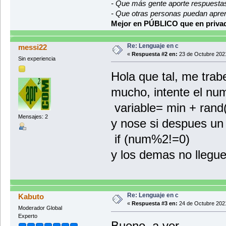
- Que más gente aporte respuesta
- Que otras personas puedan apre
Mejor en PÚBLICO que en privad
Re: Lenguaje en c
messi22
«
Respuesta #2 en:
23 de Octubre 2021
Sin experiencia
Hola que tal, me trab
mucho, intente el num
variable= min + ran
Mensajes: 2
y nose si despues un
if (num%2!=0)
y los demas no llegu
Re: Lenguaje en c
Kabuto
«
Respuesta #3 en:
24 de Octubre 2021
Moderador Global
Experto
Bueno, a ver...