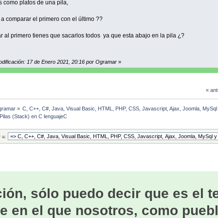
s como platos de una pila,
("La palabra %s %ses un plalíndromo\n", cadena, es_pal ? "" : "no ");
crearPila();
Nodo *nuevo;
n 0; // finalización correcta del programa
a comparar el primero con el último ??
nuevo=*cima;
printf("%s\n",x);
ar al primero tienes que sacarlos todos ya que esta abajo en la pila ¿?
int i=0;
espuesta a alejandra
char palindromo [strlen(x)];
//aprenderaprogramar.com/foros/index.php?topic=7795.0
for(i=0; i<strlen(x); i++){
insertar(x[i], &*cima);
//hasta aca todo bien
rk255
odificación: 17 de Enero 2021, 20:16 por Ogramar
»
}
while(pilaVacia(*cima)==0){
i--;
eliminar(&*cima);
« ant
imprimePila(&*cima);
gramar
»
C, C++, C#, Java, Visual Basic, HTML, PHP, CSS, Javascript, Ajax, Joomla, MySq
Pilas (Stack) en C lenguajeC
printf("La palabra es palindromo ");
r a:
ión, sólo puedo decir que es el 
e en el que nosotros, como puebl