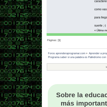
caractere
printf
retur
como vas 
}
para lleg
/* en r
https:
suerte ;-)
de ma
«
Última m
*/
Páginas: [
1
]
}
Foros aprenderaprogramar.com
»
Aprender a pro
Programa saber si una palabra es Palindromo con 
}
I
Sobre la educac
más important