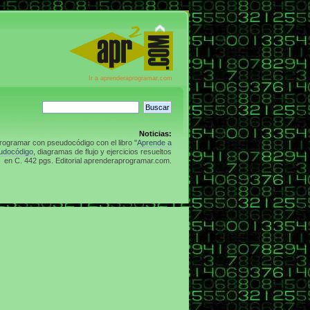
Ir a aprenderaprogramar.com
Noticias:
rogramar con pseudocódigo con el libro "
Aprende a
udocódigo
, diagramas de flujo y ejercicios resueltos
en C. 442 pgs. Editorial aprenderaprogramar.com.