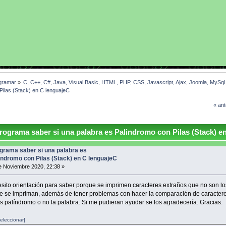
gramar
»
C, C++, C#, Java, Visual Basic, HTML, PHP, CSS, Javascript, Ajax, Joomla, MySq
Pilas (Stack) en C lenguajeC
« ant
ograma saber si una palabra es Palindromo con Pilas (Stack) e
grama saber si una palabra es
indromo con Pilas (Stack) en C lenguajeC
 Noviembre 2020, 22:38 »
sito orientación para saber porque se imprimen caracteres extraños que no son l
e se impriman, además de tener problemas con hacer la comparación de caracter
es palíndromo o no la palabra. Si me pudieran ayudar se los agradecería. Gracias.
eleccionar]