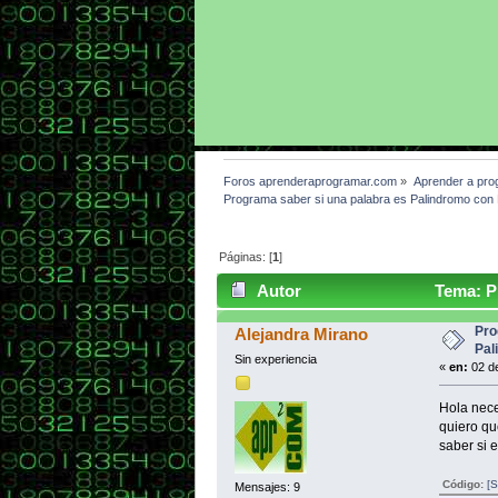
Foros aprenderaprogramar.com
»
Aprender a pro
Programa saber si una palabra es Palindromo con 
Páginas: [
1
]
Autor
Tema: Pr
lenguajeC (Leído 8975 veces)
Pro
Alejandra Mirano
Pal
Sin experiencia
«
en:
02 de
Hola nece
quiero qu
saber si 
Código:
[S
Mensajes: 9