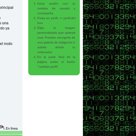
Inicia sesión con tu
principal
nombre de usuario y
contraseña.
o
Pulsa en perfil --> perfil del
s una
foro
odo ya
Elige la imagen
personalizada que quieras
usar. Puedes escogerla de
una galería de imágenes o
 el nodo
subirla desde tu
ordenador.
En la parte final de la
página pulsa el botón
"cambiar perfil".
En línea