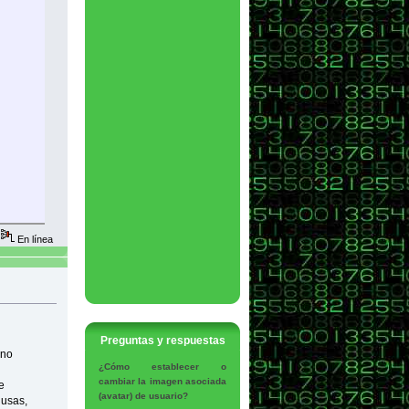
En línea
Preguntas y respuestas
 no
¿Cómo establecer o
cambiar la imagen asociada
e
(avatar) de usuario?
o usas,