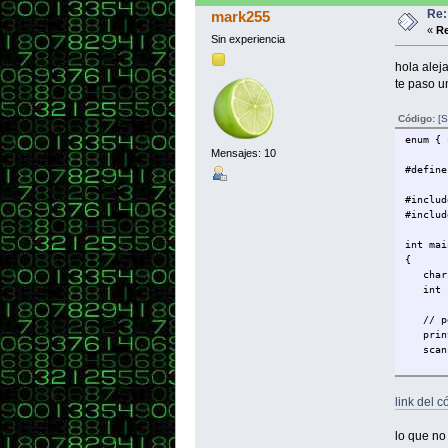
Re:
mark255
compar
«
Re
Sin experiencia
hola alej
te paso u
Código:
[S
enum { 
Mensajes: 10
}
#defin
void im
#includ
#includ
int mai
{
char c
int es
// pet
printf
scanf(
// det
for(in
link del c
if(cad
}
lo que no
// vis
void in