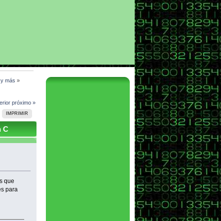
l y más
»
erior
próximo »
IMPRIMIR
n C
os que
es para