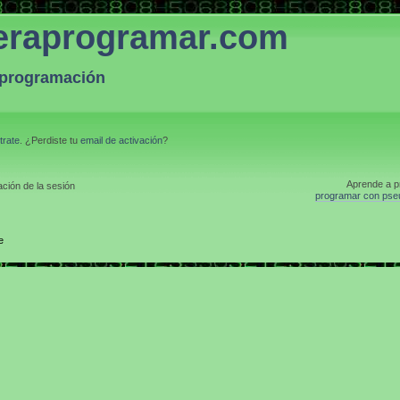
eraprogramar.com
a programación
trate
. ¿Perdiste tu
email de activación
?
Aprende a p
ción de la sesión
programar con pse
e