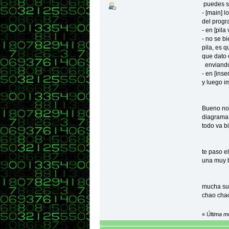
puedes sus
- [main] 
del prog
}
- en [pil
int pil
- no se b
pila, es 
que dato e
enviando
- en [ins
}
y luego 
void in
Bueno no 
diagrama 
todo va b
te paso e
}
una muy b
void el
printf
mucha su
chao cha
«
Última m