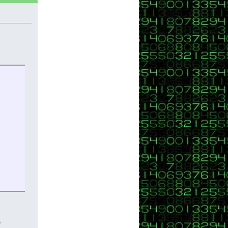
); /*aquí se imprimen caracteres extraños*/
es extraños
s