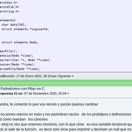
e<stdio.h>
e<stdlib.h>
e<string.h>
elemento{
char dato[30];
struct elemento *siguiente;
 struct elemento Nodo;
earPila();
aVacia(Nodo *cima);
sertar(char *x, Nodo **cima);
iminar(Nodo **cima);
primePila(Nodo **cima);
sertarPalindromo(char *x, Nodo **cima);
odificación: 17 de Enero 2021, 20:19 por Ogramar
»
traer(Nodo **cima);
char texto[30];
 Palindromo con Pilas en C.
Nodo *cima;
spuesta #1 en:
07 de Noviembre 2020, 20:04 »
printf("Inserte palindromo: ");
scanf("%s", texto );
andra, te comento lo que voy viendo y quizás quieras cambiar:
insertarPalindromo(texto,&cima);
 no pones retorno en main y los paréntesis vacíos de los prototipos y definiciones
oid como mandan los cánones
rearPila(){
ar pila] no veo que reserves memoria, con lo que cima es una variable temporal qu
Nodo *cima;
e al salir de la función es decir solo sirve para imprimir y devolver un null que n
cima=NULL;