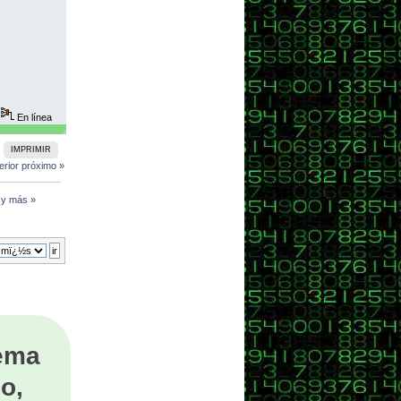
En línea
IMPRIMIR
erior
próximo »
l y más
»
tema
o,