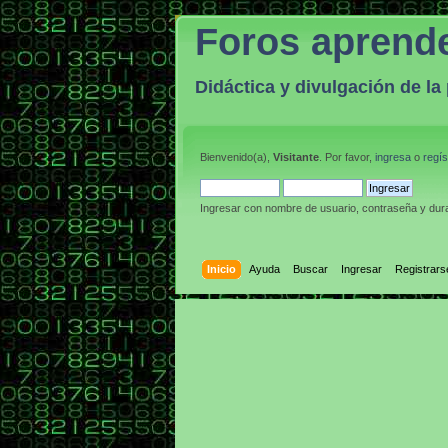
Foros aprend
Didáctica y divulgación de l
Bienvenido(a),
Visitante
. Por favor,
ingresa
o
regís
Ingresar con nombre de usuario, contraseña y dura
Inicio
Ayuda
Buscar
Ingresar
Registrars