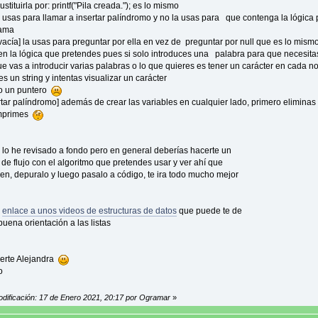
tituirla por: printf("Pila creada."); es lo mismo
printf("Pila creada. \n");
lo usas para llamar a insertar palíndromo y no la usas para que contenga la lógica 
return cima;
rama
a vacía] la usas para preguntar por ella en vez de preguntar por null que es lo mism
aVacia(Nodo *cima){
ien la lógica que pretendes pues si solo introduces una palabra para que necesita
if(cima==NULL){
que vas a introducir varias palabras o lo que quieres es tener un carácter en cada n
return 1; //regresa 1 si es vacía
s un string y intentas visualizar un carácter
}else
 un puntero
return 0; //regresa 0 si no es vacía
ertar palíndromo] además de crear las variables en cualquier lado, primero eliminas
imprimes
sertar(char *x, Nodo **cima){
//fflush(stdin);//inserta al inicio de la lista
printf("\nPush(insertar): %c\n",x);
lo he revisado a fondo pero en general deberías hacerte un
Nodo *nuevo;
de flujo con el algoritmo que pretendes usar y ver ahí que
nuevo = (Nodo *) malloc (sizeof(Nodo));
ien, depuralo y luego pasalo a código, te ira todo mucho mejor
nuevo->dato,x;//
nuevo->siguiente=*cima;
*cima=nuevo;
l
enlace a unos videos de estructuras de datos
que puede te de
uena orientación a las listas
iminar(Nodo **cima){ //elimina del inicio de la lista
("\nPop (eliminar)\n");
erte Alejandra
if(pilaVacia(*cima)==1){
o
printf("Error al eliminar: no hay elementos en la pila.\n\n");
}else{
Nodo *actual;
odificación: 17 de Enero 2021, 20:17 por Ogramar
»
actual=*cima;
*cima=actual->siguiente;