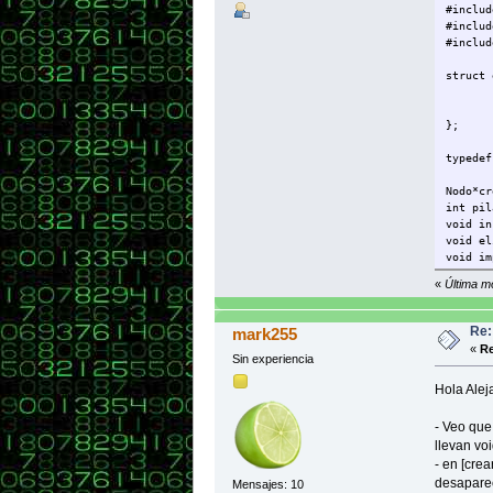
#includ
#includ
#includ
struct 
};
typedef
Nodo*cr
int pil
void in
void el
void im
void in
«
Última m
void ex
main(){
Re:
mark255
«
Re
Sin experiencia
Hola Alej
}
- Veo que
llevan v
Nodo* c
- en [cre
desaparec
Mensajes: 10