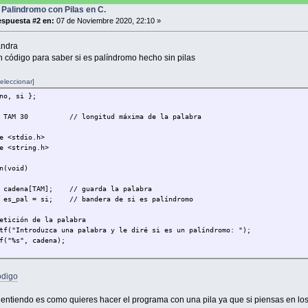
 Palindromo con Pilas en C.
if(strcmp(actual->dato,actual->dato)==0){ /*aquí tengo problemas con la
ación de caracteres*/
spuesta #2 en:
07 de Noviembre 2020, 22:10 »
printf("Coinciden dato %c y %c !!!\n", actual->dato, actual->dato
}else{
andra
printf("NO es palindromo!!!");
n código para saber si es palíndromo hecho sin pilas
}
free(actual);
eleccionar]
no, si };
}
e TAM 30 // longitud máxima de la palabra
primePila(Nodo **cima){
e <stdio.h>
Nodo *actual;
e <string.h>
actual=*cima;
n(void)
if(pilaVacia(*cima)==1){
printf("Error al imprimir: no hay elementos en la pila.\n\n");
adena[TAM]; // guarda la palabra
}else{
_pal = si; // bandera de si es palíndromo
printf("-------PILA--------\n");
while(actual != NULL){
ición de la palabra
//fflush(stdin);
("Introduzca una palabra y le diré si es un palíndromo: ");
printf("%c \n",actual->dato);// aquí se imprimen caracter
"%s", cadena);
actual = actual->siguiente;
}
ermina si es palíndromo
printf("-------------------\n");
t i = 0, j = strlen(cadena)-1; i<j; i++, j--)
ódigo
}
ena[i] != cadena[j]) { es_pal = no; break; }
 entiendo es como quieres hacer el programa con una pila ya que si piensas en lo
uliza si es palíndromo
sertarPalindromo(char *x, Nodo **cima){