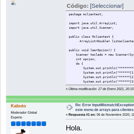
Código:
[Seleccionar]
package mclientest;
import java.util.ArrayList;
import java.util.Scanner;
public class Mclientest {
ArrayList<Double> listacliente
public void leerOpcion() {
Scanner teclado = new Scanner(Sys
int opcion;
do {
System.out.println("***********
System.out.println("******[1] A
System.out.println("******[2] 
System.out.println("******[3] M
System.out.println("******[4] E
«
Última modificación: 17 de Enero 2021, 20:1
System.out.println("******[5] I
System.out.println("******[6] M
System.out.println("*****
System.out.println("***********
Re: Error InputMismatchException 
Kabuto
System.out.print("Ingrese la op
este menu de arrays para clientes
Moderador Global
opcion = teclado.nextInt();
«
Respuesta #1 en:
06 de Noviembre 2020, 11
Experto
switch (opcion) {
case 1:
Hola.
ingresarCliente();
break;