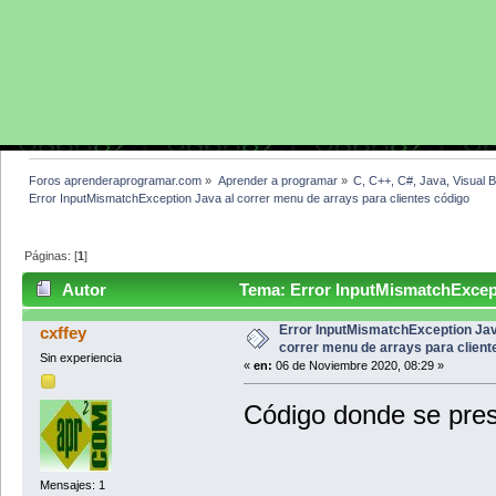
Foros aprenderaprogramar.com
»
Aprender a programar
»
C, C++, C#, Java, Visual 
Error InputMismatchException Java al correr menu de arrays para clientes código
Páginas: [
1
]
Autor
Tema: Error InputMismatchExcepti
código (Leído 3286 veces)
Error InputMismatchException Jav
cxffey
correr menu de arrays para client
Sin experiencia
«
en:
06 de Noviembre 2020, 08:29 »
Código donde se pres
Mensajes: 1