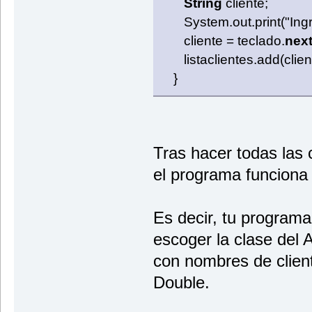
String
cliente;
}
public static void main(String[] 
System.out.print("Ingre
Mclientest miLista = new Mclient
cliente = teclado.
next
miLista.listaclientes = new Array
miLista.leerOpcion();
listaclientes.add(client
}
}
}
Tras hacer todas las
el programa funciona
Es decir, tu programa
escoger la clase del A
con nombres de client
Double.