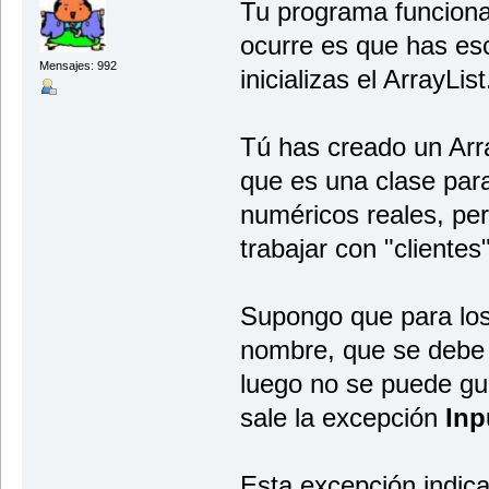
Tu programa funciona,
case 2:
buscarCliente();
ocurre es que has esc
break;
case 3:
Mensajes: 992
inicializas el ArrayList
modificarCliente();
break;
case 4:
eliminarCliente();
break;
Tú has creado un Arra
case 5:
insertarCliente();
que es una clase para
break;
case 6:
numéricos reales, pe
mostrarClientes();
break;
trabajar con "clientes"
case 7:
}
} while (opcion != 7);
Supongo que para los 
}
public void ingresarCliente() {
nombre, que se debe
Scanner teclado = new Scanner(Sys
double cliente;
luego no se puede gu
System.out.print("Ingrese Client
cliente = teclado.nextDouble();
sale la excepción
Inp
listaclientes.add(cliente);
}
public void buscarCliente() {
Esta excepción indic
Scanner teclado = new Scanner(Sys