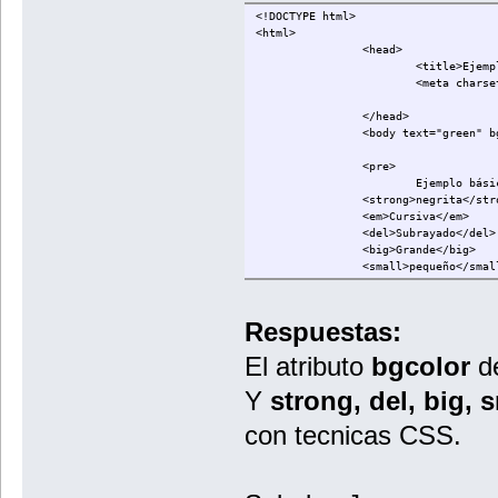
<!DOCTYPE html>
<html>
<head>
<title>Ejemp
<meta charse
</head>
<body text="green" b
<pre>
Ejemplo bási
<strong>negrita</str
<em>Cursiva</em>
<del>Subrayado</del>
<big>Grande</big>
<small>pequeño</smal
Esto es un<sub>subín
Y esto un<sup>superí
Respuestas:
</pre>
El atributo
bgcolor
de
</body>
Y
strong, del, big, s
</html>
con tecnicas CSS.