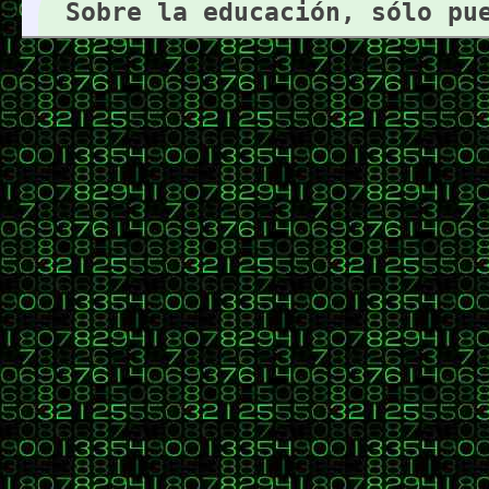
Sobre la educación, sólo pu
Abraham Lincoln (1808-1865) P
aprenderaprogramar.com: Desde 2006 comprometidos con 