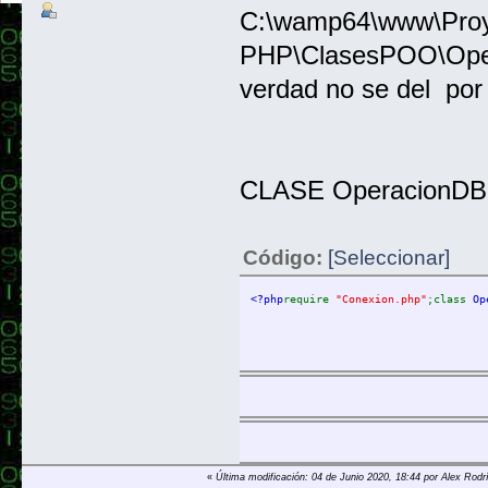
C:\wamp64\www\Pro
PHP\ClasesPOO\Opera
verdad no se del por
CLASE OperacionDB
Código:
[Seleccionar]
<?php
require 
"Conexion.php"
;class 
Op
«
Última modificación: 04 de Junio 2020, 18:44 por Alex Rodr