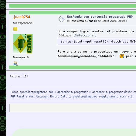
Re:Ayuda con sentencia preparada PHP
juan0754
«
Respuesta #1 en:
18 de Enero 2019, 00:49 »
Sin experiencia
Hola amigos logre resolver el problema que 
Código:
[Seleccionar]
$array=$stmt->get_result()->fetch_all(MYS
Pero ahora se me ha presentado un nuevo pro
$stmt->bind_param('s'
,"
%
$dato
%
")
pero n
Mensajes: 6
Páginas: [
1
]
Foros aprenderaprogramar.com
»
Aprender a programar
»
Aprender a programar desde c
PHP Fatal error: Uncaught Error: Call to undefined method mysqli_stmt::fetch_all