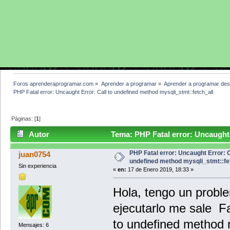
Foros aprenderaprogramar.com
»
Aprender a programar
»
Aprender a programar des
PHP Fatal error: Uncaught Error: Call to undefined method mysqli_stmt::fetch_all
Páginas: [
1
]
Autor
Tema: PHP Fatal error: Uncaught 
mysqli_stmt::fetch_all (Leído 4765 veces)
PHP Fatal error: Uncaught Error: C
juan0754
undefined method mysqli_stmt::fe
Sin experiencia
«
en:
17 de Enero 2019, 18:33 »
Hola, tengo un probl
ejecutarlo me sale Fa
to undefined method m
Mensajes: 6