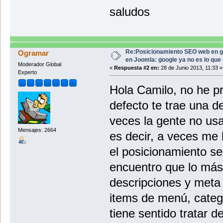
saludos
Re:Posicionamiento SEO web en g
Ogramar
en Joomla: google ya no es lo que
Moderador Global
«
Respuesta #2 en:
28 de Junio 2013, 11:33 »
Experto
Hola Camilo, no he p
defecto te trae una 
veces la gente no usa
Mensajes: 2664
es decir, a veces me 
el posicionamiento s
encuentro que lo más
descripciones y meta 
items de menú, catego
tiene sentido tratar d