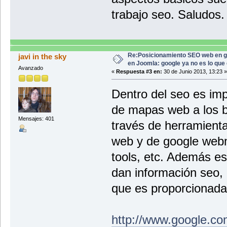
trabajo seo. Saludos.
Re:Posicionamiento SEO web en g
javi in the sky
en Joomla: google ya no es lo que
Avanzado
«
Respuesta #3 en:
30 de Junio 2013, 13:23 »
Dentro del seo es imp
de mapas web a los b
Mensajes: 401
través de herramient
web y de google webm
tools, etc. Además e
dan información seo,
que es proporcionada
http://www.google.c