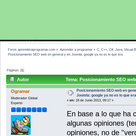
Foros aprenderaprogramar.com
»
Aprender a programar
»
C, C++, C#, Java, Visual 
Posicionamiento SEO web en general y en Joomla: google ya no es lo que era
Páginas: [
1
]
Autor
Tema: Posicionamiento SEO web e
era (Leído 12398 veces)
Posicionamiento SEO web en gene
Ogramar
Joomla: google ya no es lo que er
Moderador Global
«
en:
18 de Junio 2013, 09:17 »
Experto
En base a lo que ha 
algunas opiniones (te
opiniones, no de "ver