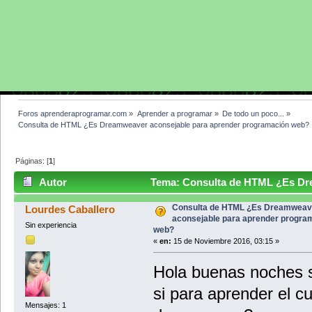
Foros aprenderaprogramar.com
»
Aprender a programar
»
De todo un poco...
»
Consulta de HTML ¿Es Dreamweaver aconsejable para aprender programación web?
Páginas: [
1
]
Autor
Tema: Consulta de HTML ¿Es Dre
programación web? (Leído 6402 veces)
Consulta de HTML ¿Es Dreamweav
Lourdes Caballero
aconsejable para aprender progra
Sin experiencia
web?
«
en:
15 de Noviembre 2016, 03:15 »
Hola buenas noches s
si para aprender el c
Mensajes: 1