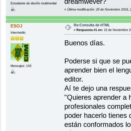
dreamwever?
Estudiante de diseño multimedial
«
Última modificación: 26 de Noviembre 2016, 
Re:Consulta de HTML
ESOJ
«
Respuesta #1 en:
15 de Noviembre 2
Intermedio
Buenos días.
Poderse si que se pu
Mensajes: 143
aprender bien el len
editor.
Aí te dejo una respue
"Quieres aprender a 
profesionales comple
poder hacerlo tienes
están conformados los