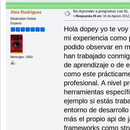
Re:Aprender a programar con SL
Alex Rodríguez
«
Respuesta #5 en:
16 de Agosto 2012,
Moderador Global
Experto
Hola dopey yo te voy
mi experiencia como 
podido observar en 
han trabajado conmigo
Mensajes: 2052
de aprendizaje o de 
como este prácticame
profesional. A nivel p
herramientas específi
ejemplo si estás trab
entorno de desarrollo
más el propio api de j
frameworks como strut