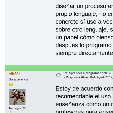
diseñar un proceso en
propio lenguaje, no 
concreto sí uso a ve
sobre otro lenguaje, 
un papel cómo pienso
después lo programo 
siempre directamente 
Re:Aprender a programar con SL
slif33r
«
Respuesta #6 en:
16 de Agosto 2012,
Sin experiencia
Estoy de acuerdo con
recomendable el uso 
enseñanza como un re
Mensajes: 28
profesores para enseñ