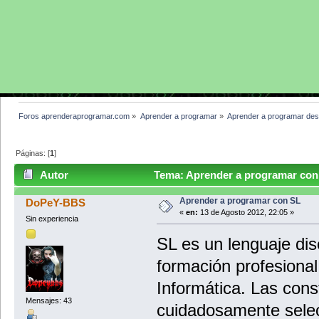
Foros aprenderaprogramar.com
»
Aprender a programar
»
Aprender a programar des
Páginas: [
1
]
Autor
Tema: Aprender a programar con 
Aprender a programar con SL
DoPeY-BBS
«
en:
13 de Agosto 2012, 22:05 »
Sin experiencia
SL es un lenguaje di
formación profesional
Informática. Las cons
Mensajes: 43
cuidadosamente sele