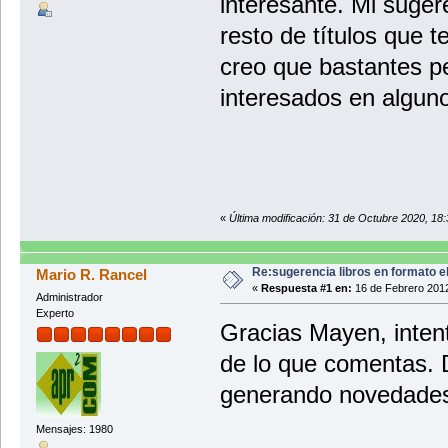
interesante. Mi suger
resto de títulos que 
creo que bastantes p
interesados en alguno
«
Última modificación: 31 de Octubre 2020, 18:
Re:sugerencia libros en formato 
Mario R. Rancel
«
Respuesta #1 en:
16 de Febrero 2012
Administrador
Experto
Gracias Mayen, inten
de lo que comentas. 
generando novedades
Mensajes: 1980