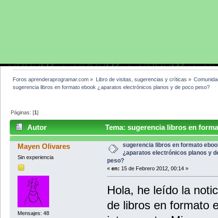
Foros aprenderaprogramar.com
»
Libro de visitas, sugerencias y críticas
»
Comunida
sugerencia libros en formato ebook ¿aparatos electrónicos planos y de poco peso?
Páginas: [
1
]
Autor
Tema: sugerencia libros en forma
poco peso? (Leído 12406 veces)
sugerencia libros en formato eboo
Mayen Olivares
¿aparatos electrónicos planos y d
Sin experiencia
peso?
«
en:
15 de Febrero 2012, 00:14 »
Hola, he leído la noti
de libros en formato
Mensajes: 48