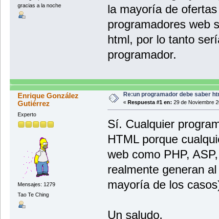
gracias a la noche
la mayoría de oferta
programadores web s
html, por lo tanto se
programador.
Re:un programador debe saber ht
Enrique González
Gutiérrez
«
Respuesta #1 en:
29 de Noviembre 20
Experto
Sí. Cualquier progra
HTML porque cualquie
web como PHP, ASP, JS
realmente generan al 
mayoría de los casos
Mensajes: 1279
Tao Te Ching
Un saludo.