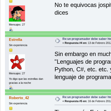
No te equivocas josp
dices
Mensajes: 27
Re:un programador debe saber ht
Estrella
«
Respuesta #4 en:
13 de Febrero 2012
Sin experiencia
Sin embargo en mucha
"Lenguajes de progra
Python, C#, etc. etc
Mensajes: 27
lenguaje de program
Yo digo que las estrellas dan
gracias a la noche
Re:un programador debe saber ht
Roberto_42
«
Respuesta #5 en:
16 de Febrero 2012
Sin experiencia