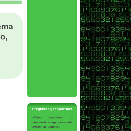
tema
o,
Preguntas y respuestas
¿Cómo establecer o
cambiar la imagen asociada
(avatar) de usuario?