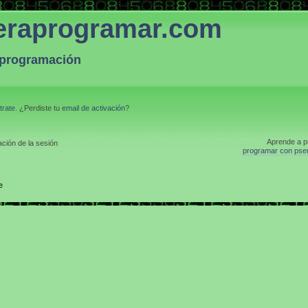
eraprogramar.com
a programación
trate
. ¿Perdiste tu
email de activación
?
Aprende a p
ción de la sesión
programar con pse
e