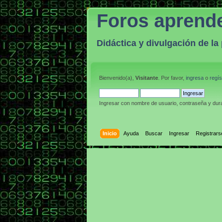
Foros aprend
Didáctica y divulgación de l
Bienvenido(a),
Visitante
. Por favor,
ingresa
o
regís
Ingresar con nombre de usuario, contraseña y dura
Inicio
Ayuda
Buscar
Ingresar
Registrars