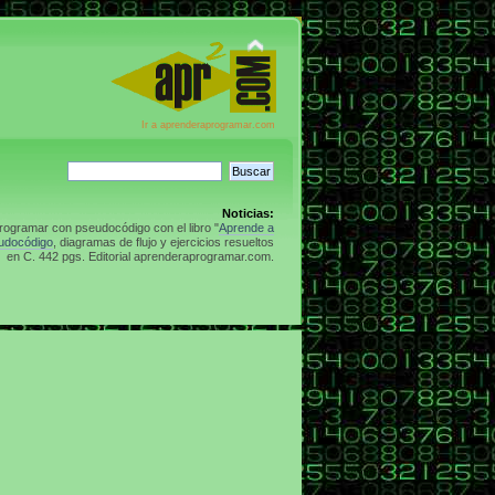
Ir a aprenderaprogramar.com
Noticias:
rogramar con pseudocódigo con el libro "
Aprende a
udocódigo
, diagramas de flujo y ejercicios resueltos
en C. 442 pgs. Editorial aprenderaprogramar.com.