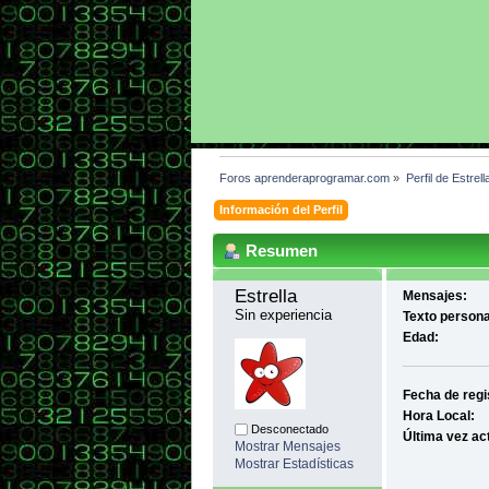
Foros aprenderaprogramar.com
»
Perfil de Estrell
Información del Perfil
Resumen
Estrella 
Mensajes:
Sin experiencia
Texto persona
Edad:
Fecha de regi
Hora Local:
Desconectado
Última vez ac
Mostrar Mensajes
Mostrar Estadísticas