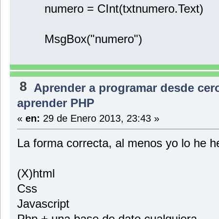
numero = CInt(txtnumero.Text)
MsgBox("numero")
8
Aprender a programar desde cer
aprender PHP
«
en:
29 de Enero 2013, 23:43 »
La forma correcta, al menos yo lo he 
(X)html
Css
Javascript
Php + una base de dato cualquiera