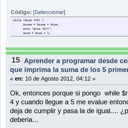
Código:
[Seleccionar]
while ($num <=5) {
$suma = $suma + $num;
echo "$num.<br>";
$num = $num + 1;
15
Aprender a programar desde ce
que imprima la suma de los 5 prim
«
en:
10 de Agosto 2012, 04:12 »
Ok, entonces porque si pongo while 
4 y cuando llegue a 5 me evalue enton
deja de cumplir y pasa la de igual.... 
deberia...