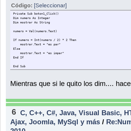
Código:
[Seleccionar]
Private Sub boton1_Click()
Dim numero As Integer
Dim mostrar As String
numero = Val(numero.Text)
If numero = Int(numero / 2) * 2 Then
mostrar.Text = "es par"
Else
mostrar.Text = "es impar"
End If
End Sub
Mientras que si le quito los dim.... hac
6
C, C++, C#, Java, Visual Basic, 
Ajax, Joomla, MySql y más
/
Re:Nume
2010