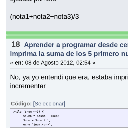
(nota1+nota2+nota3)/3
18
Aprender a programar desde ce
imprima la suma de los 5 primero 
«
en:
08 de Agosto 2012, 02:54 »
No, ya yo entendi que era, estaba imp
incrementar
Código:
[Seleccionar]
while ($num <=5) {
$suma = $suma + $num;
$num = $num + 1;
echo "$num.<br>";