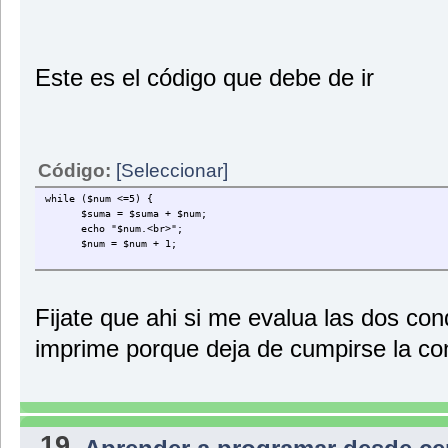
Este es el código que debe de ir
Código:
[Seleccionar]
while ($num <=5) {
$suma = $suma + $num;
echo "$num.<br>";
$num = $num + 1;
Fijate que ahi si me evalua las dos co
imprime porque deja de cumpirse la co
19