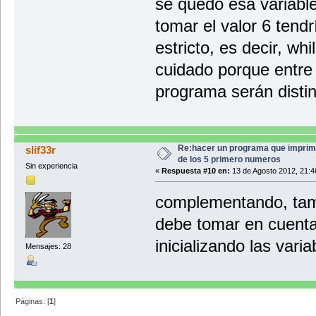
se quedó esa variable
tomar el valor 6 tend
estricto, es decir, wh
cuidado porque entre 
programa serán distin
Re:hacer un programa que imprim
slif33r
de los 5 primero numeros
Sin experiencia
«
Respuesta #10 en:
13 de Agosto 2012, 21:4
complementando, tam
debe tomar en cuenta
inicializando las varia
Mensajes: 28
Páginas: [
1
]