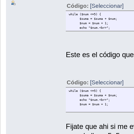
Código:
[Seleccionar]
while ($num <=5) {
$suma = $suma + $num;
$num = $num + 1;
echo "$num.<br>";
Este es el código que
Código:
[Seleccionar]
while ($num <=5) {
$suma = $suma + $num;
echo "$num.<br>";
$num = $num + 1;
Fijate que ahi si me 