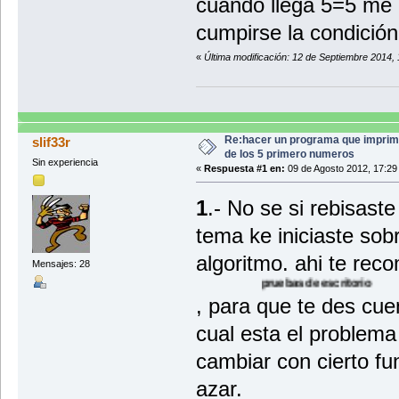
cuando llega 5=5 me 
cumpirse la condición
«
Última modificación: 12 de Septiembre 2014,
Re:hacer un programa que imprim
slif33r
de los 5 primero numeros
Sin experiencia
«
Respuesta #1 en:
09 de Agosto 2012, 17:29
1
.- No se si rebisaste
tema ke iniciaste sob
algoritmo. ahi te rec
Mensajes: 28
pruebas de escritorio pruebas 
, para que te des cue
cual esta el problema
cambiar con cierto f
azar.