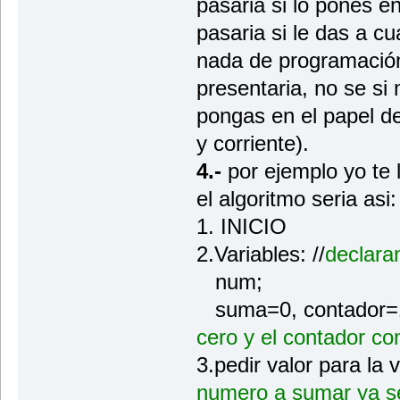
pasaria si lo pones en
pasaria si le das a c
nada de programación
presentaria, no se si
pongas en el papel d
y corriente).
4.-
por ejemplo yo te l
el algoritmo seria asi:
1. INICIO
2.Variables: //
declara
num;
suma=0, contador=1
cero y el contador co
3.pedir valor para la 
numero a sumar ya se