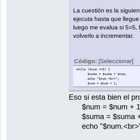
La cuestión es la siguie
ejecuta hasta que llegue
luego me evalua si 5=5, l
volverlo a incrementar.
Código:
[Seleccionar]
while ($num <=5) {
$suma = $suma + $num;
echo "$num.<br>";
$num = $num + 1;
Eso si esta bien el p
$num = $num + 1
$suma = $suma +
echo "$num.<br>"