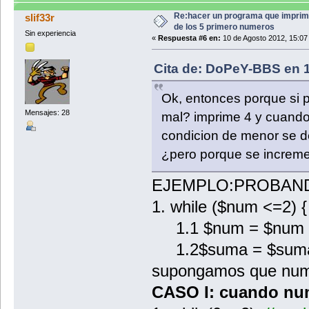
Re:hacer un programa que imprim
slif33r
de los 5 primero numeros
Sin experiencia
«
Respuesta #6 en:
10 de Agosto 2012, 15:07
Cita de: DoPeY-BBS en 1
Ok, entonces porque si
Mensajes: 28
mal? imprime 4 y cuando
condicion de menor se dej
¿pero porque se increme
EJEMPLO:PROBAND
1. while ($num <=2) {
1.1 $num = $num 
1.2$suma = $suma
supongamos que num
CASO I: cuando n