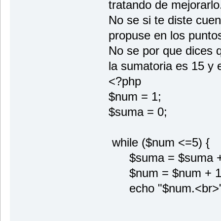
tratando de mejorarlo
No se si te diste cuen
propuse en los punt
No se por que dices 
la sumatoria es 15 y 
<?php
$num = 1;
$suma = 0;
while ($num <=5) {
$suma = $suma +
$num = $num + 1
echo "$num.<br>"