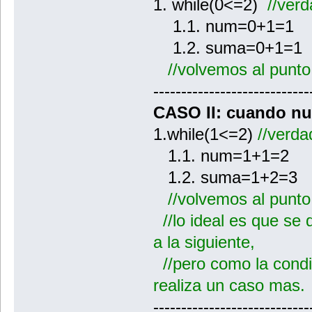
1. while(0<=2)
//ver
1.1. num=0+1=1
1.2. suma=0+1
//volvemos al punto
----------------------------
CASO II: cuando n
1.while(1<=2)
//verda
1.1. num=1+1=2
1.2. suma=1+2=3
//volvemos al punto
//lo ideal es que se
a la siguiente,
//pero como la condi
realiza un caso mas.
----------------------------