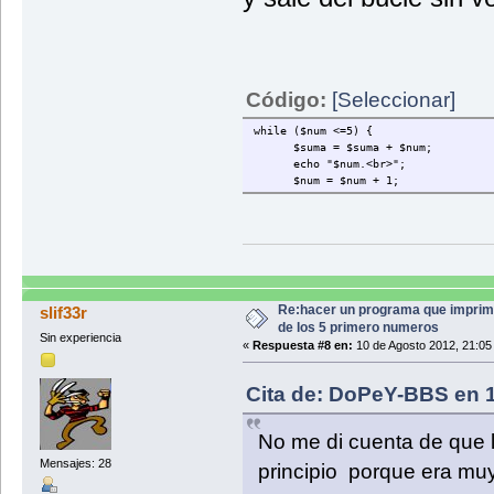
Código:
[Seleccionar]
while ($num <=5) {
$suma = $suma + $num;
echo "$num.<br>";
$num = $num + 1;
Re:hacer un programa que imprim
slif33r
de los 5 primero numeros
Sin experiencia
«
Respuesta #8 en:
10 de Agosto 2012, 21:05
Cita de: DoPeY-BBS en 1
No me di cuenta de que l
Mensajes: 28
principio porque era mu