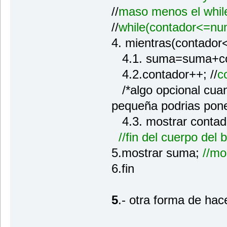
//
maso menos el while
//
while(contador<=nu
4. mientras(contado
4.1. suma=suma+co
4.2.contador++; //
c
/*algo opcional cuan
pequeña podrias poner
4.3. mostrar conta
//fin del cuerpo del 
5.mostrar suma;
//mo
6.fin
5
.- otra forma de hace