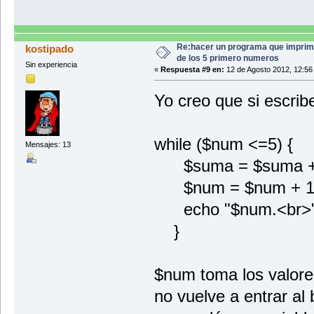
Re:hacer un programa que imprim
kostipado
de los 5 primero numeros
Sin experiencia
«
Respuesta #9 en:
12 de Agosto 2012, 12:56
Yo creo que si escrib
while ($num <=5) {
Mensajes: 13
$suma = $suma +
$num = $num + 1
echo "$num.<br
}
$num toma los valores 
no vuelve a entrar al 