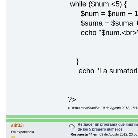
while ($num <5) {
$num = $num + 1
$suma = $suma +
echo "$num.<br>"
}
echo "La sumatoria
?>
«
Última modificación: 10 de Agosto 2012, 18:19
Re:hacer un programa que imprim
slif33r
de los 5 primero numeros
Sin experiencia
«
Respuesta #4 en:
09 de Agosto 2012, 23:50