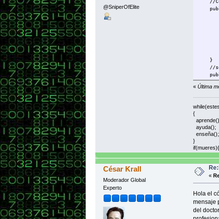
//Con
@SniperOfElite
publi
nomb
apel
espe
numer
eda
casa
}
//se
public
System
«
Última m
public
System
while(este
{
public
aprende()
System
ayuda();
". La 
enseña();
}
if(mueres)
public 
System
Re:
César Krall
public
«
Re
System
Moderador Global
" añ
Experto
Hola el c
public
mensaje p
System
del docto
", el 
profesiona