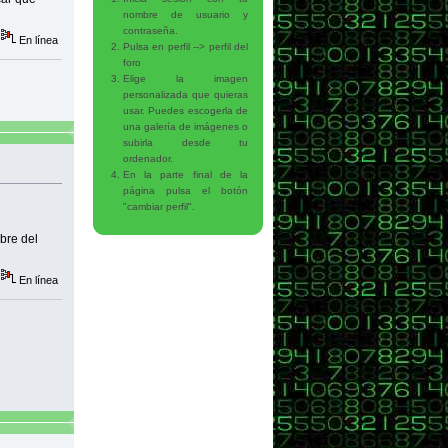
nombre de usuario y
contraseña.
En línea
Pulsa en perfil --> perfil del
foro
Elige la imagen
+ numeroDocumentoIdentidad + ", tubo una edad multiplo de 5 hace " +
personalizada que quieras
o de " + proximoMultiplo5Edad + " años.");
usar. Puedes escogerla de
una galería de imágenes o
subirla desde tu
ordenador.
En la parte final de la
página pulsa el botón
"cambiar perfil".
bre del
En línea