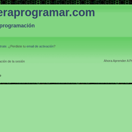
eraprogramar.com
a programación
trate
. ¿Perdiste tu
email de activación
?
Ahora Aprender A P
ción de la sesión
e