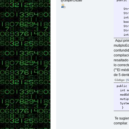
@SniperOfElite
public 
public
apell
Strin
System
Strin
}
int 
boole
public
String
edad
String
System
int m
}
Aquí prim
mutiploEd
confundido
public
compilaci
casad
if (c
resaltado
System
lo correct
else {
("“El méd
}
de 5 dent
Código:
[S
public
numero
public 
System
int mo
}
modEda
mutiplo
public
System.
espec
}
System
}
Te sugier
compilar.
[color=
public