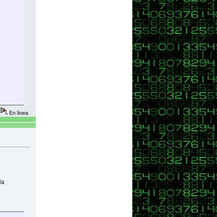
En línea
la