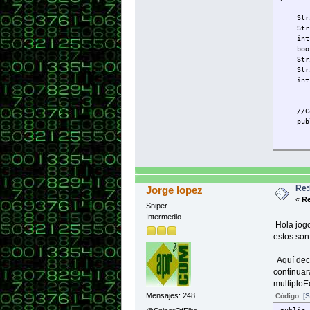
Strin
Strin
int 
boole
String
String
int m
//Cons
publi
nombr
apell
edad
casa
numero
Re:
Jorge lopez
espec
«
Re
Sniper
}
Intermedio
Hola jog
//Mét
estos son
Aquí decl
public
continuar
nombr
multiploEd
System
Mensajes: 248
Código:
[S
}