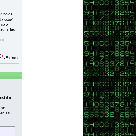
r, no de
da cosa"
emplo
strar los
 ir
En línea
nstalar
 se
 en azul.