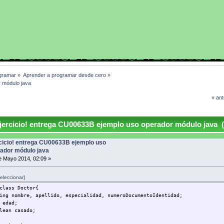
gramar
»
Aprender a programar desde cero
»
r módulo java
« ant
ercicio! entrega CU00633B ejemplo uso operador módulo java 
cicio! entrega CU00633B ejemplo uso
ador módulo java
 Mayo 2014, 02:09 »
eleccionar]
class Doctor{
 nombre, apellido, especialidad, numeroDocumentoIdentidad;
edad;
an casado;