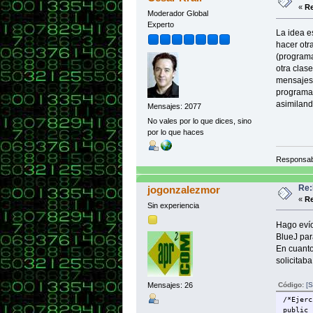
«
Re
Moderador Global
Experto
La idea e
hacer otr
(programa
otra clas
mensajes.
programan
asimiland
Mensajes: 2077
No vales por lo que dices, sino
por lo que haces
Responsab
Re:
jogonzalezmor
«
Re
Sin experiencia
Hago evío
BlueJ para
En cuanto
solicitaba
Código:
[S
Mensajes: 26
/*Ejerc
public 