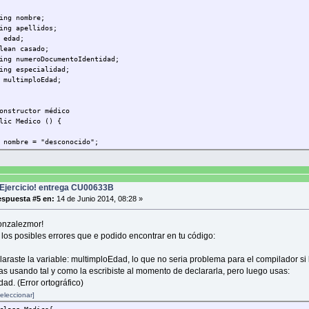
g nombre;
g apellidos;
edad;
an casado;
 numeroDocumentoIdentidad;
 especialidad;
ultimploEdad;
tructor médico
c Medico () {
e = "desconocido";
idos = "desconocido";
 = 24;
do = false;
DocumentoIdentidad = "desconocido" ;
Ejercicio! entrega CU00633B
ialidad = "desconocida";
spuesta #5 en:
14 de Junio 2014, 08:28 »
multiploEdad = 0;
onzalezmor!
odos setter
 los posibles errores que e podido encontrar en tu código:
araste la variable: multimploEdad, lo que no seria problema para el compilador si 
 void setNombre(String valorNombre){
as usando tal y como la escribiste al momento de declararla, pero luego usas:
e = valorNombre;
ad. (Error ortográfico)
.out.println("Ha cambiado el nombre del médico a: " + nombre);
eleccionar]