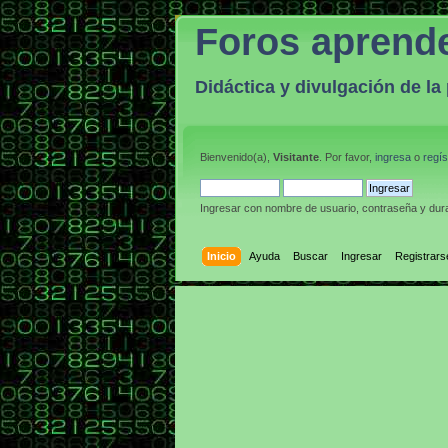
Foros aprend
Didáctica y divulgación de l
Bienvenido(a),
Visitante
. Por favor,
ingresa
o
regís
Ingresar con nombre de usuario, contraseña y dura
Inicio
Ayuda
Buscar
Ingresar
Registrars