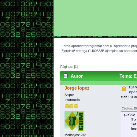
Foros aprenderaprogramar.com
»
Aprender a pro
Ejercicio! entrega CU00633B ejemplo uso operado
Páginas: [
1
]
Autor
Tema: Ej
7276 veces)
Ejer
Jorge lopez
oper
Sniper
«
en:
31 de
Intermedio
Código:
[S
public 
String
int 
boole
Mensajes: 248