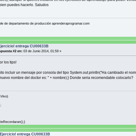
bien puedes hacerlo. Saludos
 void mostrarMultiploEdad(){
ltimoMultiplo5Edad;
roximoMultiplo5Edad;
oMultiplo5Edad = edad%5;
le de departamento de producción aprenderaprogramar.com
moMultiplo5Edad = 5 -(edad%5);
.out.println("El doctor de nombre " + nombre +" "+ apellido + ", ID: " 
Multiplo5Edad + " años y tendra una proxima edad multiplo de 5 dentr
jercicio! entrega CU00633B
tters
puesta #2 en:
03 de Junio 2014, 01:59 »
 String getNombre(){return nombre;}
 String getApellido(){return apellido;}
r los tips!
 String getEspecialidad(){return especialidad;}
sito incluir un mensaje por consola del tipo System.out.println("Ha cambiado el nom
l nuevo nombre del doctor es: " + nombre);} Donde seria recomendable colocarlo?
 String getNumeroDocumentoIdentidad(){return numeroDocumentoIdentidad;}
 int getEdad(){return edad;}
sVivo)
 boolean getCasado(){return casado;}
;
{teRecordaran();}
Ejercicio! entrega CU00633B