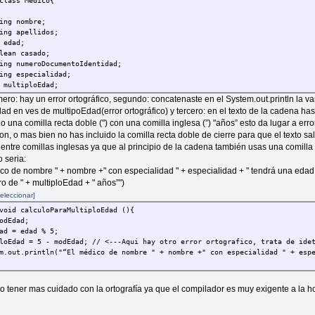
class Medico{
 void setApelidos(String valorApellidos){
idos = valorApellidos;
g nombre;
.out.println("Han cambiado los apellidos del médico a: " + apellidos
g apellidos;
edad;
an casado;
 void setEdad(int valorEdad){
 numeroDocumentoIdentidad;
 = valorEdad;
 especialidad;
.out.println("Ha cambiado la edad del medico a: " + edad);
ultiploEdad;
ero: hay un error ortográfico, segundo: concatenaste en el System.out.println la va
ad en ves de multipoEdad(error ortográfico) y tercero: en el texto de la cadena has
 una comilla recta doble (") con una comilla inglesa (”) "años” esto da lugar a erro
 void setCasado(boolean valorCasado){
on, o mas bien no has incluido la comilla recta doble de cierre para que el texto sa
o = valorCasado;
asado == true) {
 entre comillas inglesas ya que al principio de la cadena también usas una comilla 
.out.println("El estado civil del médico ha cambiado casado");}
o seria:
System.out.println("El estado civil del médico ha cambiado a soltero
ico de nombre " + nombre +" con especialidad " + especialidad + " tendrá una edad
ro de " + multiploEdad + " años”")
eleccionar]
 void setNumeroDocumentoIdentidad(String valorNumeroDocumentoIdentidad)
DocumentoIdentidad = valorNumeroDocumentoIdentidad;
void calculoParaMultiploEdad (){
.out.println("El numero del documento de identidad del médico ha cambi
dEdad;
d = edad % 5;
Edad = 5 - modEdad; // <---Aqui hay otro error ortografico, trata de idet
 void setEspecialidad(String valorEspecialidad){
out.println("“El médico de nombre " + nombre +" con especialidad " + espe
ialidad = valorEspecialidad;
.out.println("La especialidad del médico ha cambiado a: " + especial
o tener mas cuidado con la ortografía ya que el compilador es muy exigente a la h
blue][i][b]//Cálculo que permite saber en cuantos años el médico tendrá ed
 void calculoParaMultiploEdad (){