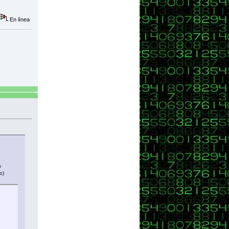
En línea
 + especialidad + " tendrá una edad múltiplo de 5 dentro de " + mutiploEdad
s
o)