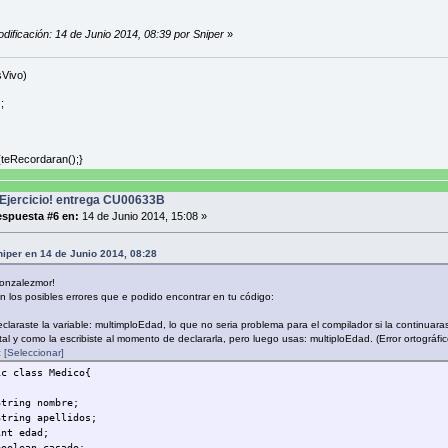
int modEdad;
modEdad = edad % 5;
dificación: 14 de Junio 2014, 08:39 por Sniper
»
mutiploEdad = 5 - modEdad;
System.out.println("“El médico de nombre " + nombre +" con especialidad "
[/i][/color]
sVivo)
odos getter
;
 String getNombre(){return nombre;}
 String getApellidos(){return apellidos;}
{teRecordaran();}
 int getEdad(){return edad;}
Ejercicio! entrega CU00633B
 boolean getCasado(){return casado;}
spuesta #6 en:
14 de Junio 2014, 15:08 »
 String getNumeroDocumentoIdentidad(){return numeroDocumentoIdentidad;}
niper en 14 de Junio 2014, 08:28
 String getEspecialidad(){return especialidad;}
gonzalezmor!
n los posibles errores que e podido encontrar en tu código:
laraste la variable: multimploEdad, lo que no seria problema para el compilador si la continuara
al y como la escribiste al momento de declararla, pero luego usas: multiploEdad. (Error ortográfic
:
[Seleccionar]
ic class Medico{
ing nombre;
ing apellidos;
 edad;
lean casado;