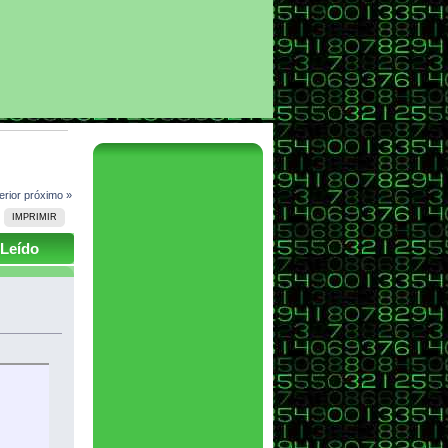
erior
próximo »
IMPRIMIR
(Leído