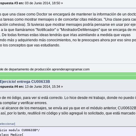
spuesta #3 en:
03 de Junio 2014, 18:50 »
s que una clase como Doctor se encargará de mantener la información de un docto
as tareas como mostrar mensajes o de concertar citas médicas. "Una clase para ca
ción cohesiva). Si tuvieras que mostrar mensajes podría pensarse en usar por ej
e a la que llamáramos "Notificador" o "MostradorDeMensajes" que se encarga de mo
 De todas formas estas ideas tendrás que irlas asimilando a medida que vayas
do más y adquiriendo más conocimientos, no te preocupes ahora por eso sino por
o los conceptos que vas estudiando.
le de departamento de producción aprenderaprogramar.com
Ejercicio! entrega CU00633B
spuesta #4 en:
13 de Junio 2014, 15:34 »
 de mi ódigo, para ver si está correcto. Lo hice desde mi trabajo, donde no puedo i
 compliar y verificar errores.
 al alcance de los mensajes, se envía asi ya que en el módulo anterior, CU00632B
 así, por lo tanto, reutilicé mi código y sólo agregué lo solicitado, que está marcado
eleccionar]
icio modulo CU00633B*/
class Medico{