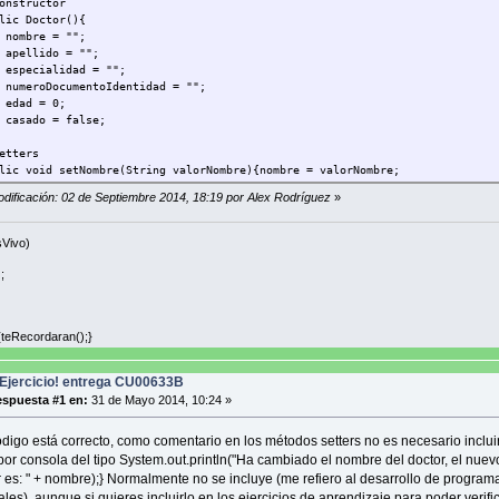
structor
c Doctor(){
re = "";
lido = "";
cialidad = "";
oDocumentoIdentidad = "";
d = 0;
do = false;
tters
 void setNombre(String valorNombre){nombre = valorNombre;
.out.println("Ha cambiado el nombre del doctor, el nuevo nombre del d
odificación: 02 de Septiembre 2014, 18:19 por Alex Rodríguez
»
 void setApellido(String valorApellido){apellido = valorApellido;
.out.println("Ha cambiado el apellido del doctor " + nombre + ", su nu
sVivo)
 void setEspecialidad(String valorEspecialidad){especialidad = valorEspe
;
.out.println("Ha cambiado la especialidad del doctor " + nombre +" "+ ape
nueva especialidad del doctor es: " + especialidad);}
{teRecordaran();}
void setNumeroDocumentoIdentidad(String valorNumeroDocumentoIdentidad){n
.out.println("Ha cambiado el ID del doctor " + nombre +" "+ apellido + 
Ejercicio! entrega CU00633B
 void setEdad(int valorEdad){edad = valorEdad;
spuesta #1 en:
31 de Mayo 2014, 10:24 »
.out.println("Ha cambiado la edad del doctor: " + nombre +" "+ apellido
os.");}
ódigo está correcto, como comentario en los métodos setters no es necesario inclui
 void setCasado(boolean valorCasado){casado = valorCasado;
or consola del tipo System.out.println("Ha cambiado el nombre del doctor, el nue
.out.println("Ha cambiado el estado civil del doctor: " + nombre+" "+ 
r es: " + nombre);} Normalmente no se incluye (me refiero al desarrollo de program
nuevo valor del estado civil del doctor ahora es: " + casado);}
les), aunque si quieres incluirlo en los ejercicios de aprendizaje para poder verifi