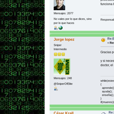
funciona 
public
int u
int p
Mensajes: 2077
ultim
No vales por lo que dices, sino
Responsab
proxi
por lo que haces
System
ultimo
}
Re:E
Jorge lopez
//se
«
Res
public
Sniper
Intermedio
public
Gracias po
public
y si nece
doctor, e
public
public
Mensajes: 248
while(este
public
@SniperOfElite
{
}
aprende()
ayuda();
enseña();
}
if(mueres)
Re:
César Krall