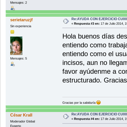
Mensajes: 2
Re:AYUDA CON EJERCICIO CU0
serietaruzjf
«
Respuesta #3 en:
17 de Julio 2014, 1
Sin experiencia
Hola buenos días des
entiendo como trabaj
entiendo como el usua
Mensajes: 5
incisos, aun no llega
favor ayúdenme a co
estructurado. Gracia
Gracias por la sabiduría
Re:AYUDA CON EJERCICIO CU0
César Krall
«
Respuesta #4 en:
17 de Julio 2014, 1
Moderador Global
Experto