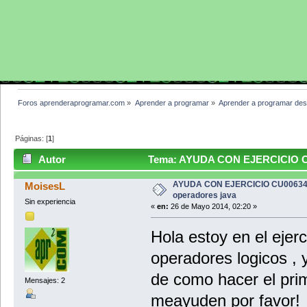
Foros aprenderaprogramar.com
»
Aprender a programar
»
Aprender a programar des
Páginas: [
1
]
Autor
Tema: AYUDA CON EJERCICIO CU0
AYUDA CON EJERCICIO CU0063
MoisesL
operadores java
Sin experiencia
«
en:
26 de Mayo 2014, 02:20 »
Hola estoy en el eje
operadores logicos , 
de como hacer el pri
Mensajes: 2
meayuden por favor!