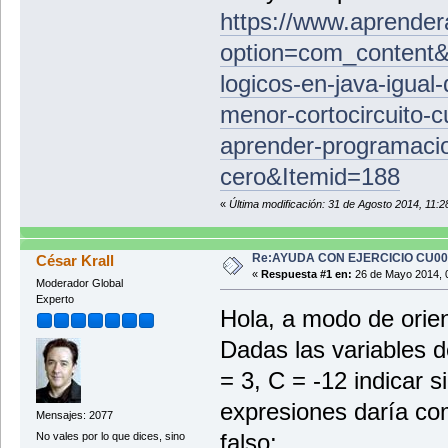
https://www.aprende
option=com_content&
logicos-en-java-igual-
menor-cortocircuito-
aprender-programaci
cero&Itemid=188
«
Última modificación: 31 de Agosto 2014, 11:2
Re:AYUDA CON EJERCICIO CU0
César Krall
«
Respuesta #1 en:
26 de Mayo 2014, 
Moderador Global
Experto
Hola, a modo de orien
Dadas las variables de
= 3, C = -12 indicar s
expresiones daría co
Mensajes: 2077
falso:
No vales por lo que dices, sino