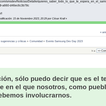
com/smsdev/Noticias/Detalle/quieres_saber_todo_lo_que_te_espera_en_el_sa
9-a660-d46ec6c3b78c
!!
odificación: 15 de Noviembre 2023, 20:29 por César Krall
»
« ant
, sugerencias y críticas
»
Comunidad
»
Evento Samsung Dev Day 2023
Ir a:
ión, sólo puedo decir que es el 
e en el que nosotros, como puebl
ebemos involucrarnos.