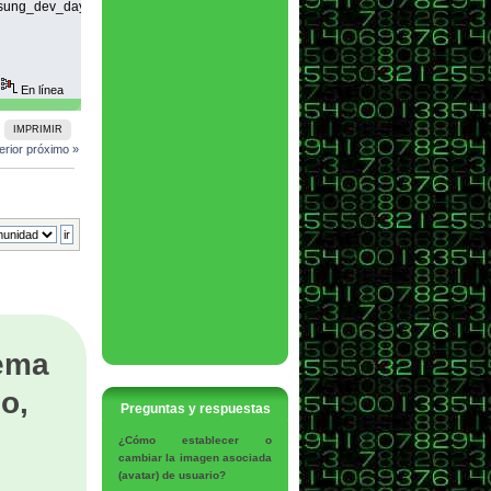
msung_dev_day_2023/0fce140b-
En línea
IMPRIMIR
erior
próximo »
tema
o,
Preguntas y respuestas
¿Cómo establecer o
cambiar la imagen asociada
(avatar) de usuario?