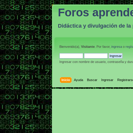
Foros aprend
Didáctica y divulgación de l
Bienvenido(a),
Visitante
. Por favor,
ingresa
o
regís
Ingresar con nombre de usuario, contraseña y dura
Inicio
Ayuda
Buscar
Ingresar
Registrars