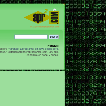
Ir a aprenderaprogramar.com
Noticias:
 libro "
Aprender a programar en Java desde cero.
aso." Editorial aprenderaprogramar. com. 200 pgs.
Disponible en papel y ebook.