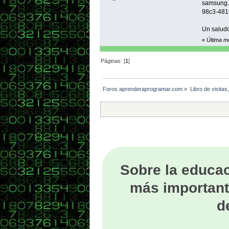
samsung.
98c3-481
Un saludo
«
Última m
Páginas: [
1
]
Foros aprenderaprogramar.com
»
Libro de visitas
Sobre la educac
más important
d