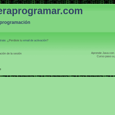
eraprogramar.com
a programación
trate
. ¿Perdiste tu
email de activación
?
Aprende Java con el
ción de la sesión
Curso paso a p
e