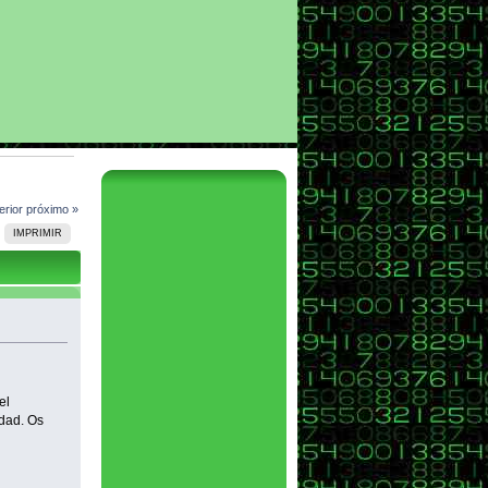
erior
próximo »
IMPRIMIR
el
idad. Os