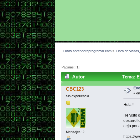
Foros aprenderaprogramar.com
»
Libro de visitas
Páginas: [
1
]
Autor
Tema: E
Eve
CBC123
«
en
Sin experiencia
Hola!!
He visto 
desarroll
dejo por a
Mensajes: 2
https://w