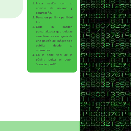
Inicia sesión con tu
nombre de usuario y
contraseña.
Pulsa en perfil --> perfil del
foro
Elige la imagen
personalizada que quieras
usar. Puedes escogerla de
una galería de imágenes o
subirla desde tu
ordenador.
En la parte final de la
página pulsa el botón
"cambiar perfil".