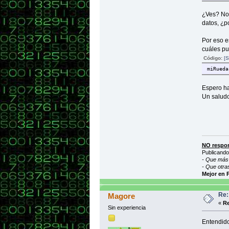
}
¿Ves? No 
datos, ¿p
Por eso e
cuáles pu
Código:
[S
miRueda
Espero ha
Un salud
NO respon
Publicando
- Que más 
- Que otra
Mejor en 
Re: 
Magore
«
Re
Sin experiencia
Entendido