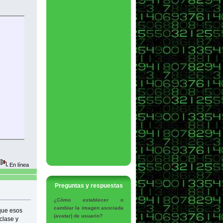
En línea
Preguntas y respuestas
¿Cómo establecer o
cambiar la imagen asociada
que esos
(avatar) de usuario?
clase y