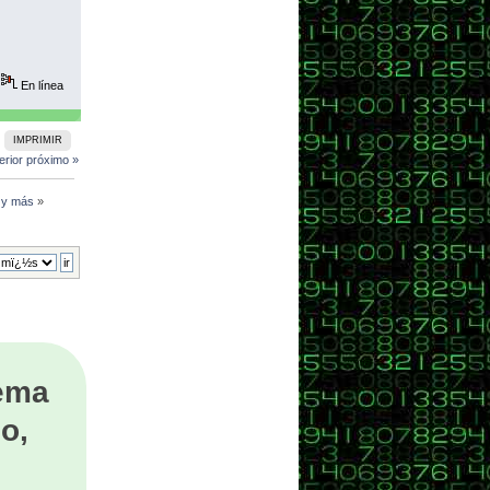
En línea
IMPRIMIR
erior
próximo »
l y más
»
tema
o,