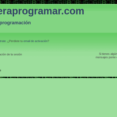
eraprogramar.com
a programación
trate
. ¿Perdiste tu
email de activación
?
Si tienes algú
ción de la sesión
mensajes ponte e
e