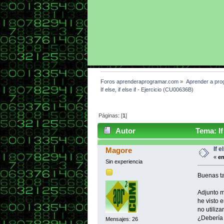
Foros aprenderaprogramar.com
»
Aprender a pro
If else, if else if - Ejercicio (CU00636B)
Páginas: [
1
]
Autor
Tema: If 
If e
Magore
«
en
Sin experiencia
Buenas ta
Adjunto m
he visto 
no utiliz
¿Debería 
Mensajes: 26