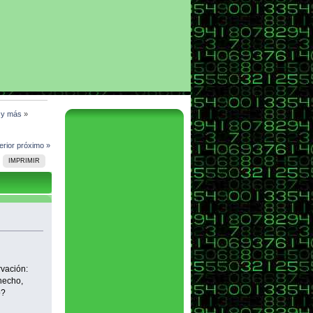
l y más
»
erior
próximo »
IMPRIMIR
rvación:
hecho,
o?