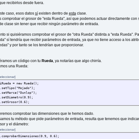
ue recibirlos desde fuera.
ers:
 String getTipo() {
ste caso, esos datos
sí
existen dentro de
esta
clase.
rn tipo;
comprobar el grosor de "esta Rueda", así que podemos actuar directamente con 
 de clase sin tener que recibir ningún parámetro de entrada.
 double getGrosor() {
rn grosor;
tinto si quisiéramos comprobar el grosor de "otra Rueda" distinta a "esta Rueda". Pa
 double getDiametro() {
da" sí tendría que recibir parámetros de entrada, ya que no tiene acceso a los atri
rn diametro;
edas" y por tanto se los tendrían que proporcionar.
 String getMarca() {
rn marca;
iéramos un código con tu
Rueda
, ya notarías que algo chirría.
eamos una Rueda:
do de comprobación de dimensiones:
 void comprobarDimensiones(double diametro, double grosor){
eleccionar]
iametro > 1.4) {
iRueda = new Rueda();
.out.println ("La rueda es para un vehículo grande");}
.setTipo("Mojado");
f (diametro > 0.8 && diametro <= 1.4) {
.setMarca("Dunlop");
.out.println ("La rueda es para un vehículo mediano");}
.setDiametro(0.9);
e {
.setGrosor(0.6);
.out.println ("La rueda es para un vehículo pequeño");}
eremos comprobar las dimensiones que le hemos dado.
diametro > 1.4 && grosor < 0.4) ||
samos tu método que pide parámetros de entrada, resulta que tenemos que indicar
tro > 0.8 && diametro <= 1.4 && grosor < 0.25)) {
sor y el diámetro:
.out.println ("El grosor para esta rueda es inferior al recome
eleccionar]
}
.comprobarDimensiones(0.9, 0.6);