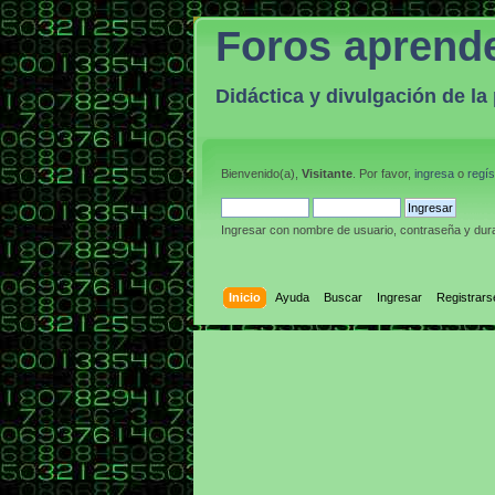
Foros aprend
Didáctica y divulgación de l
Bienvenido(a),
Visitante
. Por favor,
ingresa
o
regís
Ingresar con nombre de usuario, contraseña y dura
Inicio
Ayuda
Buscar
Ingresar
Registrars