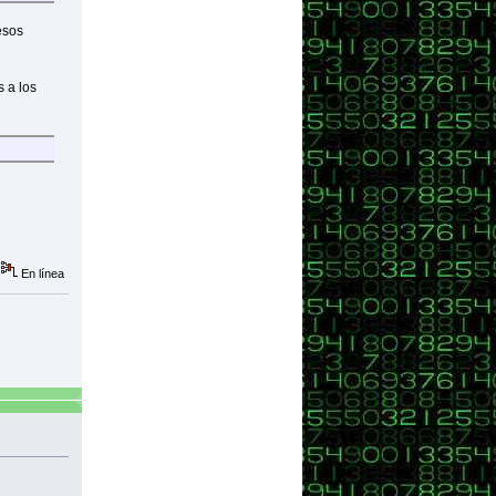
esos
s a los
En línea