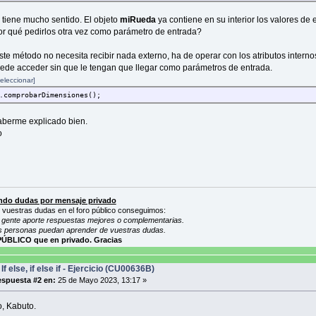
tiene mucho sentido. El objeto
miRueda
ya contiene en su interior los valores de 
or qué pedirlos otra vez como parámetro de entrada?
ste método no necesita recibir nada externo, ha de operar con los atributos interno
ede acceder sin que le tengan que llegar como parámetros de entrada.
eleccionar]
.comprobarDimensiones();
berme explicado bien.
o
do dudas por mensaje privado
 vuestras dudas en el foro público conseguimos:
gente aporte respuestas mejores o complementarias.
s personas puedan aprender de vuestras dudas.
PÚBLICO que en privado. Gracias
If else, if else if - Ejercicio (CU00636B)
spuesta #2 en:
25 de Mayo 2023, 13:17 »
, Kabuto.