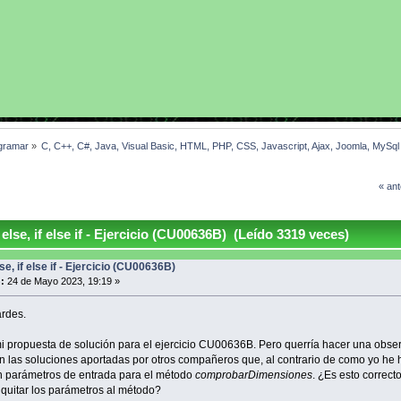
gramar
»
C, C++, C#, Java, Visual Basic, HTML, PHP, CSS, Javascript, Ajax, Joomla, MySq
« ant
else, if else if - Ejercicio (CU00636B) (Leído 3319 veces)
lse, if else if - Ejercicio (CU00636B)
:
24 de Mayo 2023, 19:19 »
rdes.
i propuesta de solución para el ejercicio CU00636B. Pero querría hacer una obse
en las soluciones aportadas por otros compañeros que, al contrario de como yo he 
an parámetros de entrada para el método
comprobarDimensiones
. ¿Es esto correct
quitar los parámetros al método?