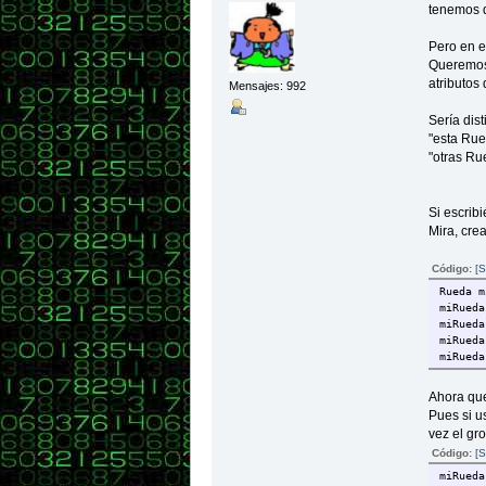
tenemos q
// Gett
public
Pero en e
retu
Queremos 
}
atributos
public
Mensajes: 992
retu
}
Sería dis
public
"esta Rue
retu
"otras Ru
}
public
retu
Si escrib
}
Mira, cr
// Méto
public
Código:
[S
if (d
Rueda m
System
miRueda
else i
miRueda
System
miRueda
els
miRueda
System
Ahora qu
if ((
Pues si u
(diame
vez el gro
System
Código:
[S
}
miRueda