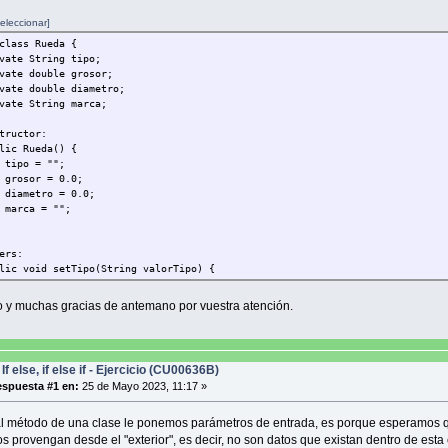
eleccionar]
class Rueda {
e String tipo;
e double grosor;
e double diametro;
e String marca;
tructor:
c Rueda() {
 = "";
or = 0.0;
etro = 0.0;
a = "";
ers:
 void setTipo(String valorTipo) {
 = valorTipo;
 y muchas gracias de antemano por vuestra atención.
 void setGrosor(double valorGrosor) {
r = valorGrosor;
 void setDiametro(double valorDiametro) {
If else, if else if - Ejercicio (CU00636B)
tro = valorDiametro;
spuesta #1 en:
25 de Mayo 2023, 11:17 »
 void setMarca(String valorMarca) {
 = valorMarca;
l método de una clase le ponemos parámetros de entrada, es porque esperamos 
s provengan desde el "exterior", es decir, no son datos que existan dentro de esta 