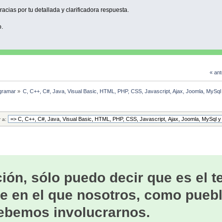
acias por tu detallada y clarificadora respuesta.
.
« ant
gramar
»
C, C++, C#, Java, Visual Basic, HTML, PHP, CSS, Javascript, Ajax, Joomla, MySq
r a:
ión, sólo puedo decir que es el 
e en el que nosotros, como puebl
ebemos involucrarnos.