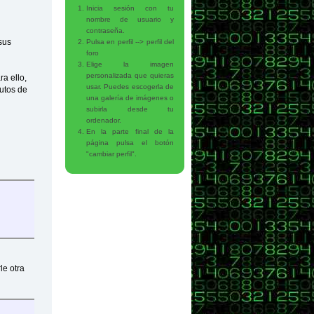
Inicia sesión con tu
nombre de usuario y
contraseña.
sus
Pulsa en perfil --> perfil del
foro
Elige la imagen
personalizada que quieras
ra ello,
usar. Puedes escogerla de
butos de
una galería de imágenes o
subirla desde tu
ordenador.
En la parte final de la
página pulsa el botón
"cambiar perfil".
le otra
ndado");