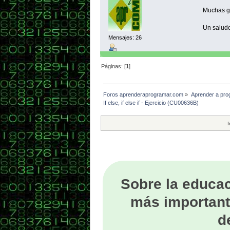
Muchas gr
Un saludo
Mensajes: 26
Páginas: [
1
]
Foros aprenderaprogramar.com
»
Aprender a pro
If else, if else if - Ejercicio (CU00636B)
I
Sobre la educac
más important
d