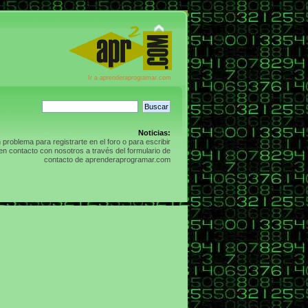
Ir a aprenderaprogramar.com
Noticias:
n problema para registrarte en el foro o para escribir
n contacto con nosotros a través del formulario de
contacto de aprenderaprogramar.com