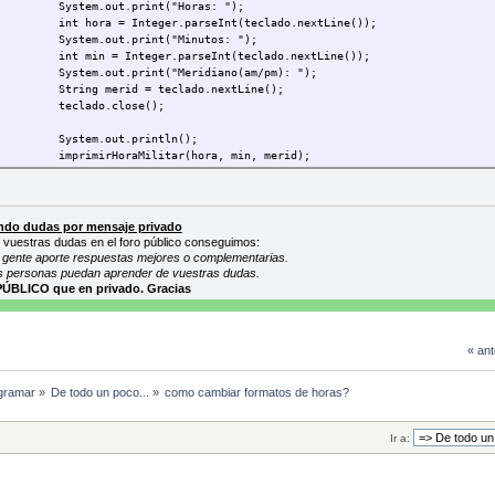
System.out.print("Horas: ");
int hora = Integer.parseInt(teclado.nextLine());
System.out.print("Minutos: ");
int min = Integer.parseInt(teclado.nextLine());
System.out.print("Meridiano(am/pm): ");
String merid = teclado.nextLine();
teclado.close();
System.out.println();
imprimirHoraMilitar(hora, min, merid);
}
private static void imprimirHoraMilitar(int horas, int minutos, String me
do dudas por mensaje privado
 vuestras dudas en el foro público conseguimos:
if(meridiano.toLowerCase().equals("am")) {
gente aporte respuestas mejores o complementarias.
if (horas == 12)
s personas puedan aprender de vuestras dudas.
horas = 0; //Son las 00 horas
PÚBLICO que en privado. Gracias
}
else { //PM
if (horas != 12)
« ant
horas += 12;
}
gramar
»
De todo un poco...
»
como cambiar formatos de horas?
//Resultado
System.out.printf("Hora militar: %02d:%02d", horas, minutos);
}
Ir a: