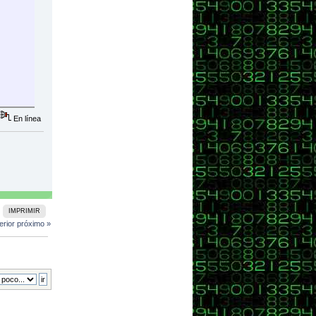
En línea
ridiano) {
IMPRIMIR
erior
próximo »