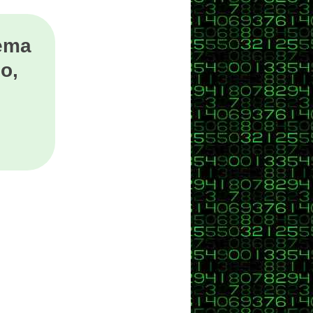
tema
o,