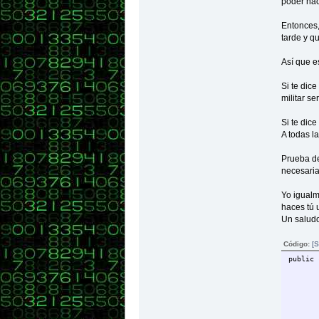
poder hace
Entonces,
tarde y qu
Así que es
Si te dic
militar se
Si te dic
A todas l
Prueba de
necesaria
Yo igualm
haces tú u
Un saludo
Código:
[S
public 