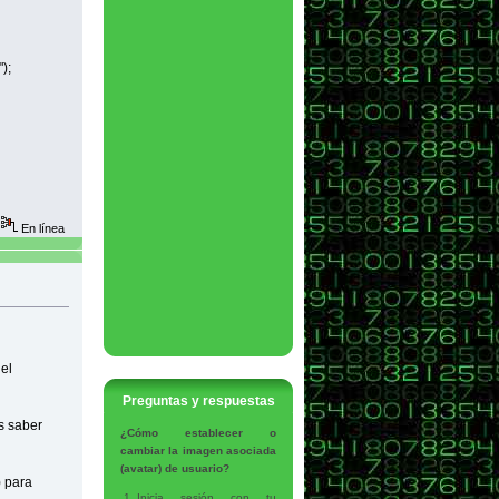
ar");
En línea
el
Preguntas y respuestas
s saber
¿Cómo establecer o
cambiar la imagen asociada
(avatar) de usuario?
) para
Inicia sesión con tu