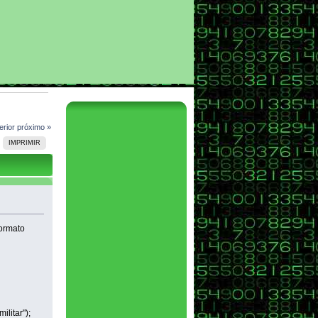
erior
próximo »
IMPRIMIR
formato
litar");