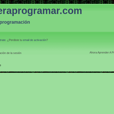
eraprogramar.com
a programación
trate
. ¿Perdiste tu
email de activación
?
Ahora Aprender A P
ción de la sesión
e