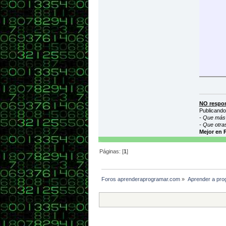
NO respon
Publicando
- Que más 
- Que otra
Mejor en 
Páginas: [
1
]
Foros aprenderaprogramar.com
»
Aprender a pro
}