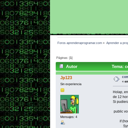
Foros aprenderaprogramar.com
»
Aprender a pro
Páginas: [
1
]
Autor
Tema: co
com
Jp123
«
en
Sin experiencia
Holap, en
de 12 hora
Si pudier
public vo
Mensajes: 4
if (hora
System.ou