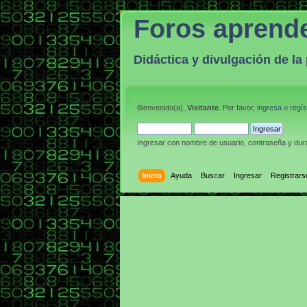
Foros aprend
Didáctica y divulgación de l
Bienvenido(a),
Visitante
. Por favor,
ingresa
o
regís
Ingresar con nombre de usuario, contraseña y dura
Inicio
Ayuda
Buscar
Ingresar
Registrars