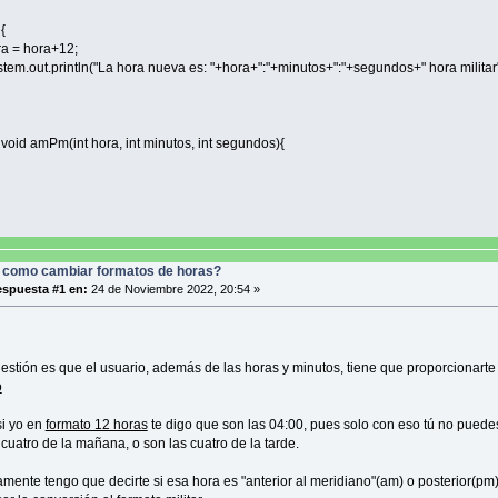
{
 hora+12;
ut.println("La hora nueva es: "+hora+":"+minutos+":"+segundos+" hora milit
id amPm(int hora, int minutos, int segundos){
 como cambiar formatos de horas?
spuesta #1 en:
24 de Noviembre 2022, 20:54 »
uestión es que el usuario, además de las horas y minutos, tiene que proporcionarte 
o
si yo en
formato 12 horas
te digo que son las 04:00, pues solo con eso tú no puede
 cuatro de la mañana, o son las cuatro de la tarde.
mente tengo que decirte si esa hora es "anterior al meridiano"(am) o posterior(pm