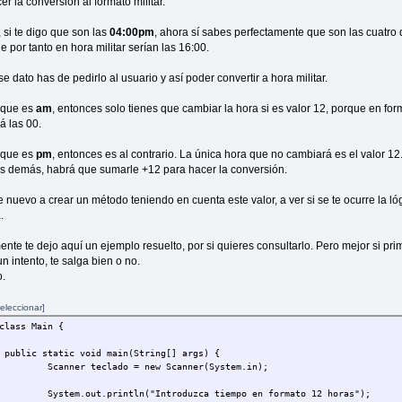
r la conversión al formato militar.
 si te digo que son las
04:00pm
, ahora sí sabes perfectamente que son las cuatro 
e por tanto en hora militar serían las 16:00.
e dato has de pedirlo al usuario y así poder convertir a hora militar.
e que es
am
, entonces solo tienes que cambiar la hora si es valor 12, porque en for
rá las 00.
e que es
pm
, entonces es al contrario. La única hora que no cambiará es el valor 12
as demás, habrá que sumarle +12 para hacer la conversión.
 nuevo a crear un método teniendo en cuenta este valor, a ver si se te ocurre la ló
.
ente te dejo aquí un ejemplo resuelto, por si quieres consultarlo. Pero mejor si pri
n intento, te salga bien o no.
.
eleccionar]
class Main {
public static void main(String[] args) {
Scanner teclado = new Scanner(System.in);
System.out.println("Introduzca tiempo en formato 12 horas");