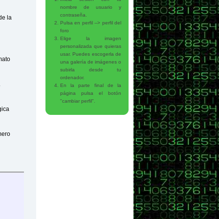
nombre de usuario y
contraseña.
de la
Pulsa en perfil --> perfil del
foro
Elige la imagen
personalizada que quieras
usar. Puedes escogerla de
mato
una galería de imágenes o
subirla desde tu
ordenador.
.
En la parte final de la
página pulsa el botón
"cambiar perfil".
gica
mero