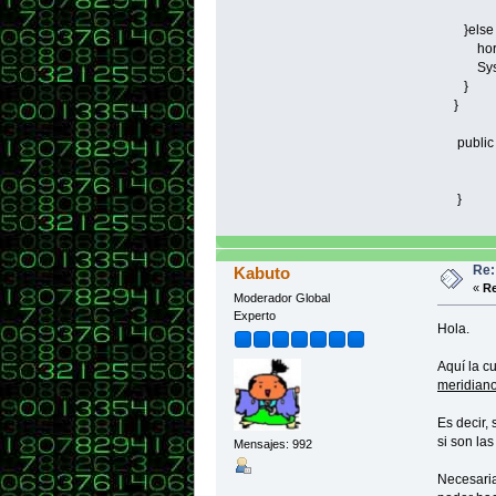
}else 
hora =
System.o
}
}
public vo
}
Re:
Kabuto
«
Re
Moderador Global
Experto
Hola.
Aquí la c
meridian
Es decir, 
si son las
Mensajes: 992
Necesaria