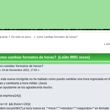
gramar
»
De todo un poco...
»
como cambiar formatos de horas?
« ant
mo cambiar formatos de horas? (Leído 9991 veces)
o cambiar formatos de horas?
:
24 de Noviembre 2022, 17:54 »
 esta nueva incógnita no he hallado como puedo cambiar una hora ingresada en 
s y cambiarla a hora militar. (Java)
an ayudarme se los agradecería mucho.
id impHora24(){
>=0 && (hora<=24)){
t.println("La hora nueva es: "+hora+":"+minutos+":"+segundos+" en formato mi