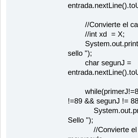
entrada.nextLine().to
//Convierte el cara
//int xd = X;
System.out.println
sello ");
char segunJ =
entrada.nextLine().to
while(primerJ!=88
!=89 && segunJ != 88
System.out.println
Sello ");
//Convierte el str