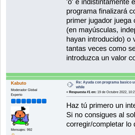
'o' e indistintamente
programa finalizará c
primer jugador juega 
(en mayúsculas, ind
hayan introducido) o 
tantas veces como se
introduzca un valor co
Re: Ayuda con programa basico 
Kabuto
while
Moderador Global
«
Respuesta #1 en:
19 de Octubre 2022, 10:2
Experto
Haz tú primero un int
Si no consigues al so
corregir/completar lo
Mensajes: 992