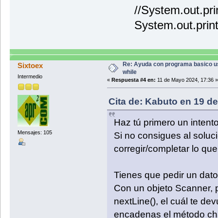
//System.out.print
System.out.println
Re: Ayuda con programa basico 
Sixtoex
while
Intermedio
«
Respuesta #4 en:
11 de Mayo 2024, 17:36 »
Cita de: Kabuto en 19 de
Haz tú primero un intent
Mensajes: 105
Si no consigues al soluc
corregir/completar lo que
Tienes que pedir un dato 
Con un objeto Scanner, 
nextLine(), el cuál te de
encadenas el método cha