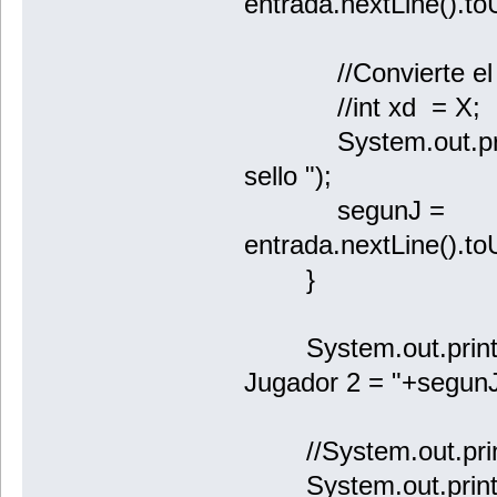
entrada.nextLine().to
//Convierte el car
//int xd = X;
System.out.printl
sello ");
segunJ =
entrada.nextLine().to
}
System.out.println
Jugador 2 = "+segunJ
//System.out.print
System.out.println