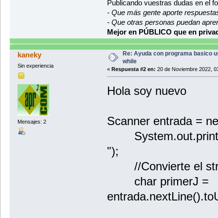
Publicando vuestras dudas en el f
- Que más gente aporte respuesta
- Que otras personas puedan apre
Mejor en PÚBLICO que en privad
Re: Ayuda con programa basico 
kaneky
while
Sin experiencia
«
Respuesta #2 en:
20 de Noviembre 2022, 03
Hola soy nuevo
Scanner entrada = n
Mensajes: 2
System.out.println(
");
//Convierte el stri
char primerJ =
entrada.nextLine().to