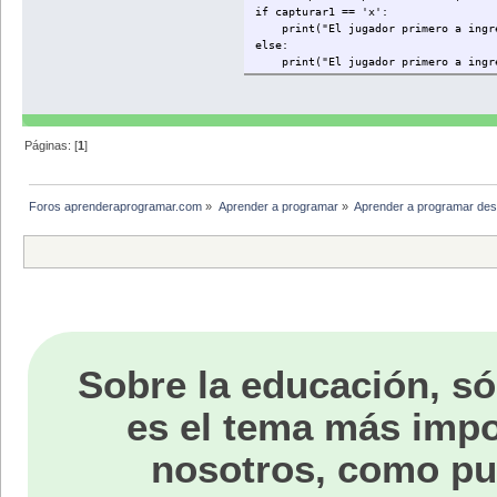
if capturar1 == 'x':
print("El jugador primero a ingres
else:
print("El jugador primero a ingres
Páginas: [
1
]
Foros aprenderaprogramar.com
»
Aprender a programar
»
Aprender a programar des
Sobre la educación, só
es el tema más impo
nosotros, como p