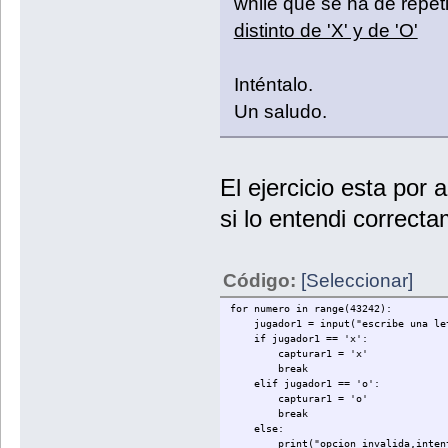
while que se ha de repeti
distinto de 'X' y de 'O'
Inténtalo.
Un saludo.
El ejercicio esta por 
si lo entendi correct
Código:
[Seleccionar]
for numero in range(43242):
jugador1 = input("escribe una let
if jugador1 == 'x':
capturar1 = 'x'
break
elif jugador1 == 'o':
capturar1 = 'o'
break
else:
print("opcion invalida,intenta