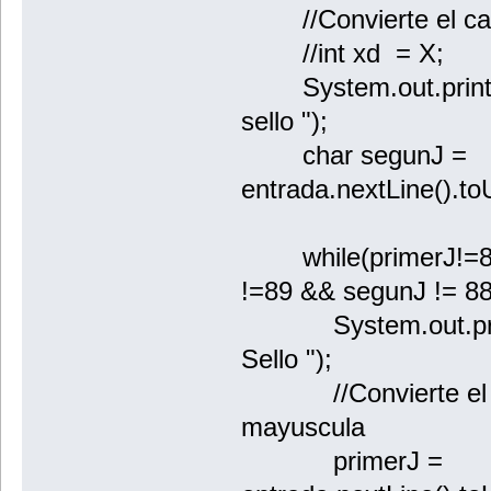
//Convierte el cara
//int xd = X;
System.out.println
sello ");
char segunJ =
entrada.nextLine().to
while(primerJ!=88
!=89 && segunJ != 88
System.out.println
Sello ");
//Convierte el str
mayuscula
primerJ =