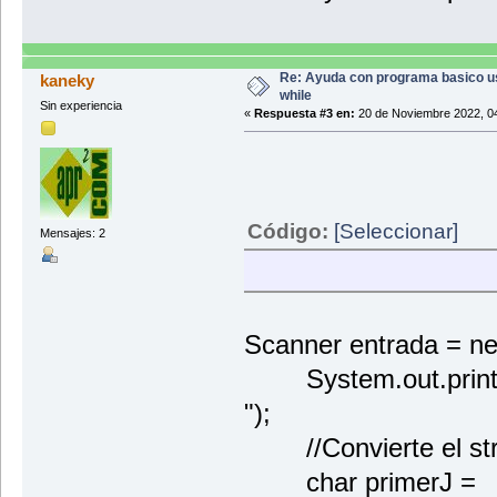
Re: Ayuda con programa basico 
kaneky
while
Sin experiencia
«
Respuesta #3 en:
20 de Noviembre 2022, 04
Código:
[Seleccionar]
Mensajes: 2
Scanner entrada = n
System.out.println(
");
//Convierte el stri
char primerJ =