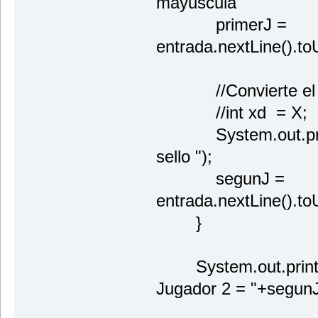
mayuscula
primerJ =
entrada.nextLine().to
//Convierte el car
//int xd = X;
System.out.printl
sello ");
segunJ =
entrada.nextLine().to
}
System.out.println
Jugador 2 = "+segunJ