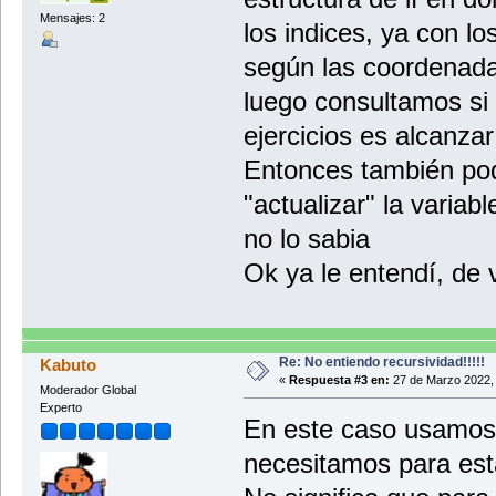
Mensajes: 2
los indices, ya con lo
según las coordenadas
luego consultamos si 
ejercicios es alcanzar 
Entonces también po
"actualizar" la variab
no lo sabia
Ok ya le entendí, de
Re: No entiendo recursividad!!!!!
Kabuto
«
Respuesta #3 en:
27 de Marzo 2022, 
Moderador Global
Experto
En este caso usamos 
necesitamos para est