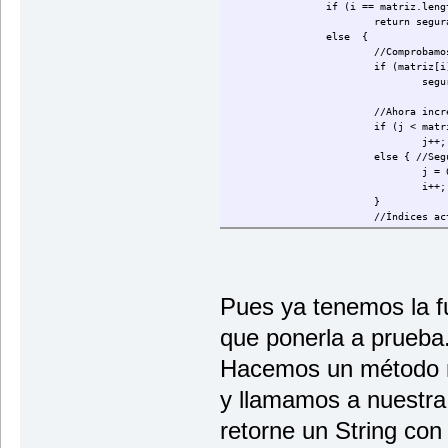
if (i == matriz.leng
return segur
else {
//Comprobamo
if (matriz[i
segu
//Ahora incr
if (j < matr
j++;
else { //Seg
j = 
i++;
}
//Índices ac
return exami
}
}
Pues ya tenemos la f
que ponerla a prueba
Hacemos un método m
y llamamos a nuestra
retorne un String con