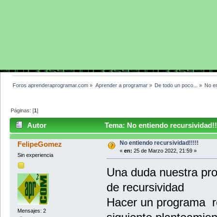
Foros aprenderaprogramar.com
»
Aprender a programar
»
De todo un poco...
»
No en
Páginas: [
1
]
Autor
Tema: No entiendo recursividad!!
No entiendo recursividad!!!!!
FelipeGomez
«
en:
25 de Marzo 2022, 21:59 »
Sin experiencia
Una duda nuestra pro
de recursividad
Hacer un programa re
Mensajes: 2