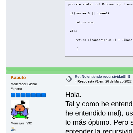
private static int Fibonacci(int num
if(num == 0 || num==1)
return num;
else
return Fibonacci(num-1) + Fibonac
}
Re: No entiendo recursividad!!!!!
Kabuto
«
Respuesta #1 en:
26 de Marzo 2022, 
Moderador Global
Experto
Hola.
Tal y como he entendid
he entendido mal), us
lo más óptimo. Pero 
Mensajes: 992
entender la recursivid