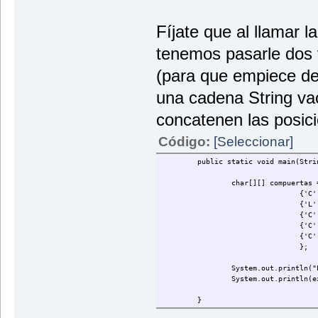
Fíjate que al llamar l
tenemos pasarle dos v
(para que empiece des
una cadena String va
concatenen las posic
Código:
[Seleccionar]
public static void main(Stri
char[][] compuertas 
{'C'
{'L'
{'C'
{'C'
{'C'
};
System.out.println("
System.out.println(e
}