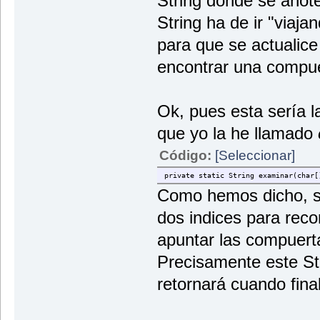
String donde se anote
String ha de ir "viaj
para que se actualice
encontrar una compue
Ok, pues esta sería l
que yo la he llamado
Código:
[Seleccionar]
private static String examinar(char[
Como hemos dicho, su
dos indices para recor
apuntar las compuert
Precisamente este Str
retornará cuando fina