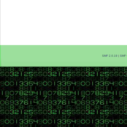
else
return "Obes
}
@Override
public String toString() {
return String.format
}
}
SMF 2.0.19
|
SMF 