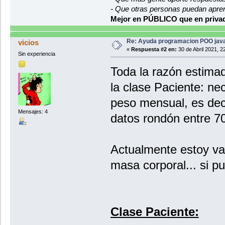
- Que otras personas puedan apre
Mejor en PÚBLICO que en privad
Re: Ayuda programacion POO java
vicios
«
Respuesta #2 en:
30 de Abril 2021, 2
Sin experiencia
Toda la razón estima
la clase Paciente: nec
peso mensual, es dec
Mensajes: 4
datos rondón entre 70
Actualmente estoy val
masa corporal... si p
Clase Paciente: