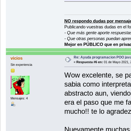
System.out.p
return edad;
System.out.p
}
System.out.p
System.out.p
public void setEdad(int edad
System.out.p
NO respondo dudas por mensaje
this.edad = edad;
opcion = tec
}
Publicando vuestras dudas en el f
- Que más gente aporte respuesta
switch(opcio
public char getSexo() {
case "1":
- Que otras personas puedan apre
return sexo;
regi
}
Mejor en PÚBLICO que en privad
brea
public void setSexo(char sex
case "2":
this.sexo = sexo;
Re: Ayuda programacion POO java
vicios
Syst
}
«
Respuesta #6 en:
01 de Mayo 2021, 
if (
Sin experiencia
/**
else
Wow excelente, se pa
* De los 12 pesos mensuales
* @return Mes con el menor 
brea
sabia como interpreta
*/
public String getMenorPesoMe
case "3":
abstracto aun, viend
Syst
//Para poder compara
Mensajes: 4
if (
int menor = pesoMens
era el paso que me f
int mes = 0;
else
//Recorremos los otr
mucho!! te lo agradez
for (int i = 1; i < 
brea
if (pesoMens
meno
case "4":
mes 
Nuevamente muchas 
Syst
}