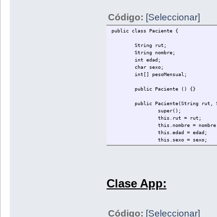
Código:
[Seleccionar]
public class Paciente {
String rut;
String nombre;
int edad;
char sexo;
int[] pesoMensual;
public Paciente () {}
public Paciente(String rut, 
super();
this.rut = rut;
this.nombre = nombre
this.edad = edad;
this.sexo = sexo;
this.pesoMensual = n
for (int i = 0; i < 
pesoMensual[
}
Clase App:
}
public int mesMenorPeso() {
int mes = 0;
Código:
[Seleccionar]
int menor;