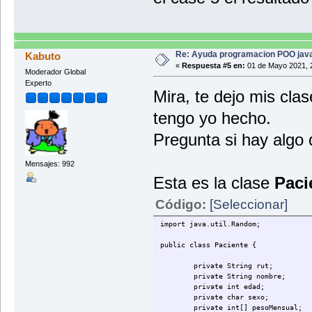
Re: Ayuda programacion POO java
Kabuto
«
Respuesta #5 en:
01 de Mayo 2021, 
Moderador Global
Experto
Mira, te dejo mis cla
tengo yo hecho.
Pregunta si hay algo 
Mensajes: 992
Esta es la clase
Paci
Código:
[Seleccionar]
import java.util.Random;
public class Paciente {
private String rut;
private String nombre;
private int edad;
private char sexo;
private int[] pesoMensual;