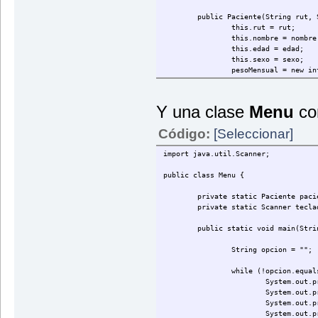
public Paciente(String rut, 
this.rut = rut;
this.nombre = nombre
this.edad = edad;
this.sexo = sexo;
pesoMensual = new in
Random azar = new Ra
for (int i = 0; i < 
Y una clase
Menu
co
pesoMensual[
}
Código:
[Seleccionar]
public String getRut() {
import java.util.Scanner;
return rut;
}
public class Menu {
public void setRut(String ru
private static Paciente paci
this.rut = rut;
private static Scanner tecla
}
public static void main(Stri
public String getNombre() {
return nombre;
String opcion = "";
}
while (!opcion.equal
public void setNombre(String
System.out.p
this.nombre = nombre
System.out.p
}
System.out.p
System.out.p
public int getEdad() {