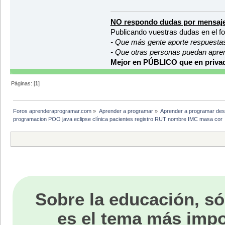
}
teclado.close();
/**
NO respondo dudas por mensaje
}
* Calcula el IMC del pacien
* @param estatura Estatura 
Publicando vuestras dudas en el f
private static void registra
* @param mes Índice (entre 
- Que más gente aporte respuesta
System.out.println("
* al mes para el cuál se qu
- Que otras personas puedan apre
System.out.print("RU
* @return Valor calculado d
String rut = teclado
*/
Mejor en PÚBLICO que en privad
System.out.print("No
private float indiceMasaCorp
String nombre = tecl
return pesoMensual[m
System.out.print("Ed
}
Páginas: [
1
]
int edad = Integer.p
System.out.print("Se
/**
char sexo = teclado.
* Devuelve un array con los
Foros aprenderaprogramar.com
»
Aprender a programar
»
Aprender a programar des
paciente = new Pacie
* como parámetro. Si no los
programacion POO java eclipse clínica pacientes registro RUT nombre IMC masa cor
System.out.println("
* @param peso Pero de refer
}
* @return Array con los pes
*/
}
public int[] menosDeXKilos(i
int[] pesosMenosDeX 
//Primero contamos c
int contador = 0;
for (int i = 0; i < 
Sobre la educación, só
if (pesoMens
cont
}
es el tema más impo
//Ahora que los hemo