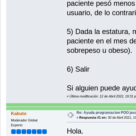
paciente pesó menos k
usuario, de lo contr
5) Dada la estatura, m
paciente en el mes d
sobrepeso u obeso)
6) Salir
Si alguien puede ayud
«
Última modificación: 12 de Abril 2022, 19:31 
Re: Ayuda programacion POO java
Kabuto
«
Respuesta #1 en:
30 de Abril 2021, 1
Moderador Global
Experto
Hola.