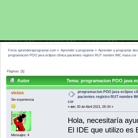
Foros aprenderaprogramar.com
»
Aprender a programar
»
Aprender a programar des
programacion POO java eclipse clínica pacientes registro RUT nombre IMC masa cor
Páginas: [
1
]
Autor
Tema: programacion POO java ecl
IMC masa cor (Leído 8963 veces)
programacion POO java eclipse cl
vicios
pacientes registro RUT nombre I
Sin experiencia
cor
«
en:
30 de Abril 2021, 05:34 »
Hola, necesitaría ayud
El IDE que utilizo es 
Mensajes: 4