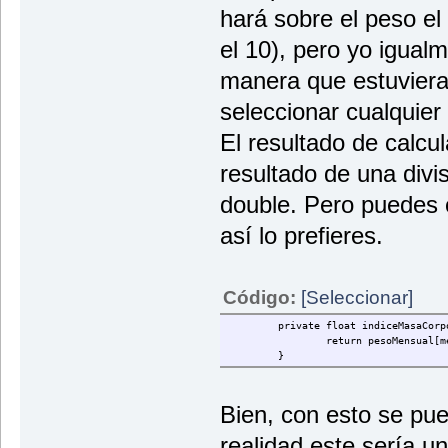
System.out.println("
hará sobre el peso e
String rutCliente = 
System.out.println("
el 10), pero yo igual
String nomCliente = 
System.out.println("
manera que estuvier
int edadCliente = Le
System.out.println("
seleccionar cualquier
char sexoPaciente;
El resultado de calcu
do {
System.out.p
resultado de una divis
sexoPaciente
}while (sexoPaciente
double. Pero puedes o
System.out.println("
así lo prefieres.
char sexoC= sexoPaci
return new Paciente(
}
Código:
[Seleccionar]
}
private float indiceMasaCorp
return pesoMensual[m
}
Bien, con esto se pue
realidad este sería 