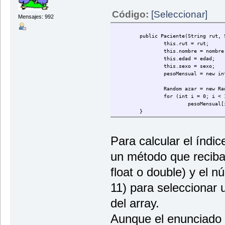
public void setPesoMensual(int[] pes
}
break;
Código:
[Seleccionar]
Mensajes: 992
}
case 3:
if(p
public Paciente(String rut, 
}els
this.rut = rut;
this.nombre = nombre
this.edad = edad;
}
this.sexo = sexo;
brea
pesoMensual = new in
}
Random azar = new Ra
}while (opcion!=6);
for (int i = 0; i < 
pesoMensual[
}
}
public static int menu() {
System.out.println("
Para calcular el índi
System.out.println("
System.out.println("
un método que reciba 
System.out.println("
System.out.println("
float o double) y el n
System.out.println("
System.out.println("
11) para seleccionar
return Leer.datoInt(
del array.
}
Aunque el enunciado e
public static Paciente datos