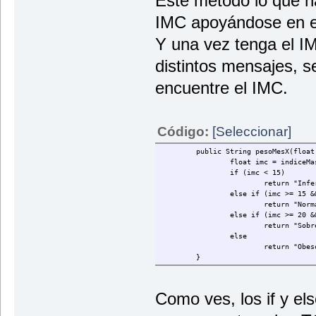
Este método lo que ha
IMC apoyándose en el
Y una vez tenga el IM
distintos mensajes, 
encuentre el IMC.
Código:
[Seleccionar]
public String pesoMesX(float
float imc = indiceMa
if (imc < 15)
return "Infe
else if (imc >= 15 &
return "Norm
else if (imc >= 20 &
return "Sobr
else
return "Obes
}
Como ves, los if y el