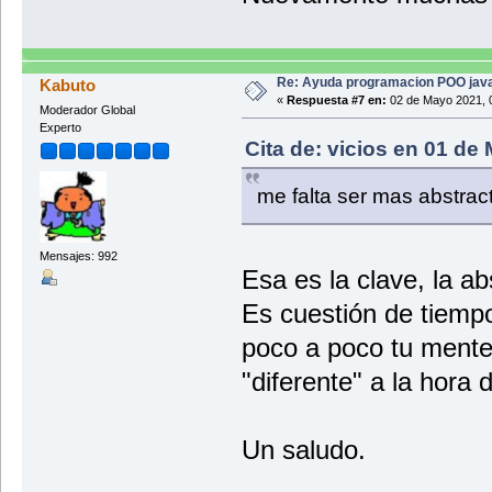
if (
}
switch(mes) {
case 0:
return "Ener
Re: Ayuda programacion POO java
Kabuto
case 1:
«
Respuesta #7 en:
02 de Mayo 2021, 
Moderador Global
return "Febr
Experto
case 2:
Cita de: vicios en 01 de
return "Marz
case 3:
return "Abri
me falta ser mas abstrac
}
case 4:
else
return "Mayo
case 5:
brea
return "Juni
Mensajes: 992
case 6:
Esa es la clave, la ab
case "5":
return "Juli
Syst
case 7:
Es cuestión de tiemp
if (
return "Agos
case 8:
poco a poco tu mente
return "Sept
case 9:
"diferente" a la hora 
}
return "Octu
else
case 10:
return "Novi
brea
default:
Un saludo.
return "Dici
case "6":
}
Syst
}
}