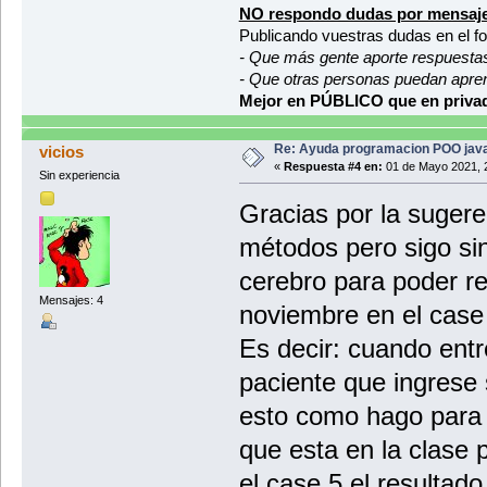
NO respondo dudas por mensaje
Publicando vuestras dudas en el f
- Que más gente aporte respuesta
- Que otras personas puedan apre
Mejor en PÚBLICO que en privad
Re: Ayuda programacion POO java
vicios
«
Respuesta #4 en:
01 de Mayo 2021, 
Sin experiencia
Gracias por la suger
métodos pero sigo si
cerebro para poder re
Mensajes: 4
noviembre en el case
Es decir: cuando entre 
paciente que ingrese 
esto como hago para 
que esta en la clase 
el case 5 el resultado