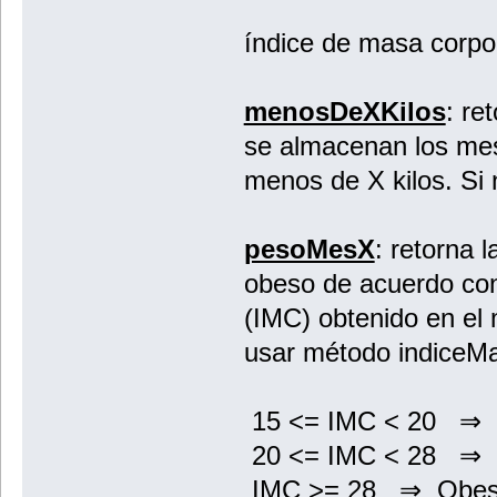
índice de masa corp
menosDeXKilos
: re
se almacenan los mes
menos de X kilos. Si 
pesoMesX
: retorna 
obeso de acuerdo con
(IMC) obtenido en el 
usar método indiceM
15 <= IMC < 20 ⇒ 
20 <= IMC < 28 ⇒ 
IMC >= 28 ⇒ 