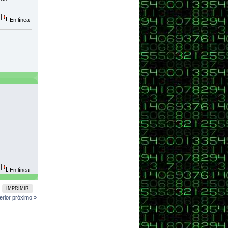
En línea
En línea
IMPRIMIR
erior
próximo »