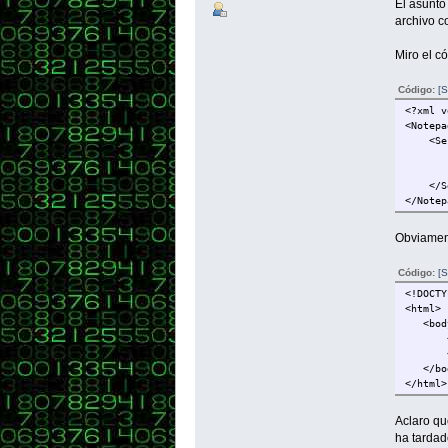
El asunto
archivo c
Miro el c
Código:
[S
<?xml v
<Notepa
<Sessi
<main
<subV
</Ses
</Notep
Obviament
Código:
[S
<!DOCTY
<html>
<bod
<p>Est
<p>Bie
</bod
</html>
Aclaro qu
ha tardad