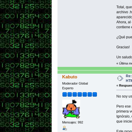
Total, qu
archivo .
aparecido
Ahora, al
contiene e
¿Qué pue
Gracias!
Un saludo
«
Última m
Re:
Kabuto
HT
Moderador Global
«
Respues
Experto
No soy us
Pero ese 
primera v
Ignóralo, 
que inici
Mensajes: 992
Este prog