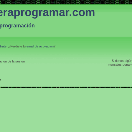
eraprogramar.com
a programación
trate
. ¿Perdiste tu
email de activación
?
Si tienes algú
ción de la sesión
mensajes ponte e
e