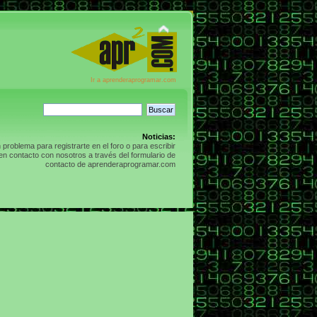
Ir a aprenderaprogramar.com
Noticias:
n problema para registrarte en el foro o para escribir
n contacto con nosotros a través del formulario de
contacto de aprenderaprogramar.com