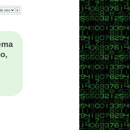
tema
o,