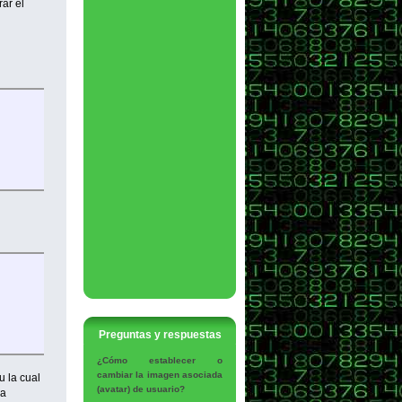
ar el
Preguntas y respuestas
¿Cómo establecer o
cambiar la imagen asociada
 la cual
(avatar) de usuario?
ja