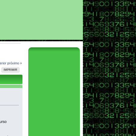
erior
próximo »
IMPRIMIR
urso