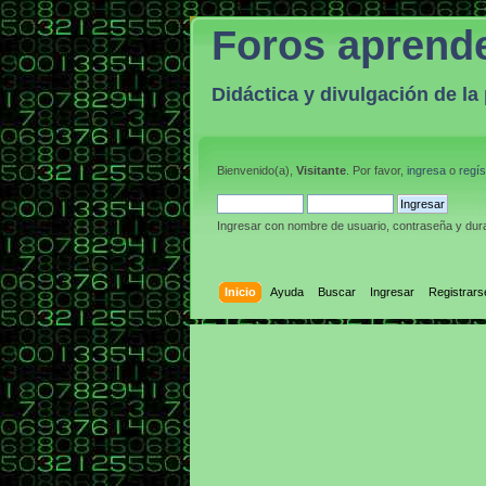
Foros aprend
Didáctica y divulgación de l
Bienvenido(a),
Visitante
. Por favor,
ingresa
o
regís
Ingresar con nombre de usuario, contraseña y dura
Inicio
Ayuda
Buscar
Ingresar
Registrars