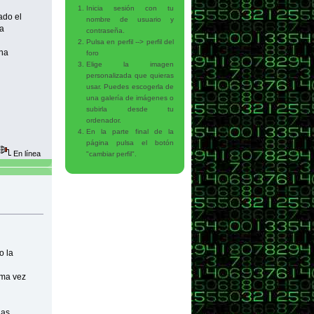
Inicia sesión con tu
ado el
nombre de usuario y
ha
contraseña.
Pulsa en perfil --> perfil del
Una
foro
Elige la imagen
personalizada que quieras
usar. Puedes escogerla de
una galería de imágenes o
subirla desde tu
ordenador.
En la parte final de la
página pulsa el botón
En línea
"cambiar perfil".
o la
ima vez
las