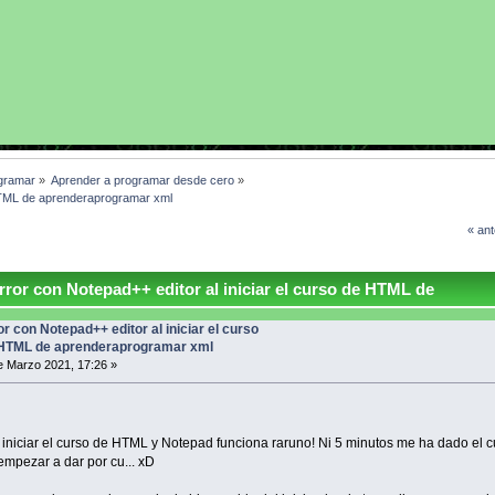
gramar
»
Aprender a programar desde cero
»
e HTML de aprenderaprogramar xml
« ant
ror con Notepad++ editor al iniciar el curso de HTML de
00 veces)
or con Notepad++ editor al iniciar el curso
HTML de aprenderaprogramar xml
 Marzo 2021, 17:26 »
iniciar el curso de HTML y Notepad funciona raruno! Ni 5 minutos me ha dado el c
empezar a dar por cu... xD