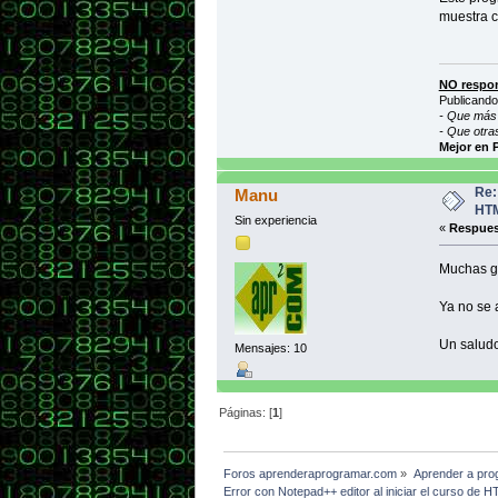
muestra c
NO respon
Publicando
- Que más 
- Que otra
Mejor en 
Re:
Manu
HT
Sin experiencia
«
Respues
Muchas gr
Ya no se 
Un saludo
Mensajes: 10
Páginas: [
1
]
Foros aprenderaprogramar.com
»
Aprender a pro
Error con Notepad++ editor al iniciar el curso d