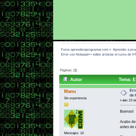
Foros aprenderaprogramar.com
»
Aprender a pro
Error con Notepad++ editor al iniciar el curso d
Páginas: [
1
]
Autor
Tema: Er
aprenderaprogramar xml (Leído 48
Err
Manu
de 
Sin experiencia
«
en:
23 de
Buenas!
Acabo de 
antes de 
Mensajes: 10