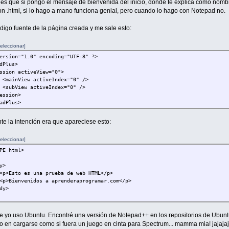
 es que si pongo el mensaje de bienvenida del inicio, donde te explica como nombr
on .html, si lo hago a mano funciona genial, pero cuando lo hago con Notepad no.
ódigo fuente de la página creada y me sale esto:
eleccionar]
ersion="1.0" encoding="UTF-8" ?>
dPlus>
on activeView="0">
View activeIndex="0" />
iew activeIndex="0" />
sion>
adPlus>
e la intención era que apareciese esto:
eleccionar]
PE html>
y>
o es una prueba de web HTML</p>
nvenidos a aprenderaprogramar.com</p>
y>
e yo uso Ubuntu. Encontré una versión de Notepad++ en los repositorios de Ubuntu
o en cargarse como si fuera un juego en cinta para Spectrum... mamma mia! jajaja