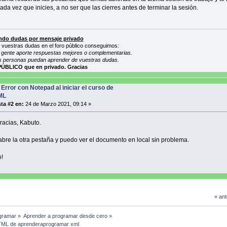
ada vez que inicies, a no ser que las cierres antes de terminar la sesión.
do dudas por mensaje privado
 vuestras dudas en el foro público conseguimos:
gente aporte respuestas mejores o complementarias.
s personas puedan aprender de vuestras dudas.
PÚBLICO que en privado. Gracias
 Error con Notepad al iniciar el curso de
ML
ta #2 en:
24 de Marzo 2021, 09:14 »
acias, Kabuto.
abre la otra pestaña y puedo ver el documento en local sin problema.
!
« ant
gramar
»
Aprender a programar desde cero
»
e HTML de aprenderaprogramar xml