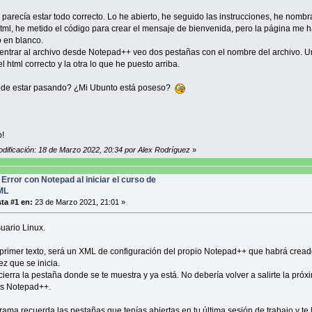
e parecía estar todo correcto. Lo he abierto, he seguido las instrucciones, he nombr
html, he metido el código para crear el mensaje de bienvenida, pero la página me 
 en blanco.
 entrar al archivo desde Notepad++ veo dos pestañas con el nombre del archivo. 
l html correcto y la otra lo que he puesto arriba.
de estar pasando? ¿Mi Ubunto está poseso?
!
odificación: 18 de Marzo 2022, 20:34 por Alex Rodríguez
»
 Error con Notepad al iniciar el curso de
ML
ta #1 en:
23 de Marzo 2021, 21:01 »
uario Linux.
primer texto, será un XML de configuración del propio Notepad++ que habrá cread
ez que se inicia.
cierra la pestaña donde se te muestra y ya está. No debería volver a salirte la próx
es Notepad++.
rama recuerda las pestañas que tenías abiertas en tu última sesión de trabajo y te 