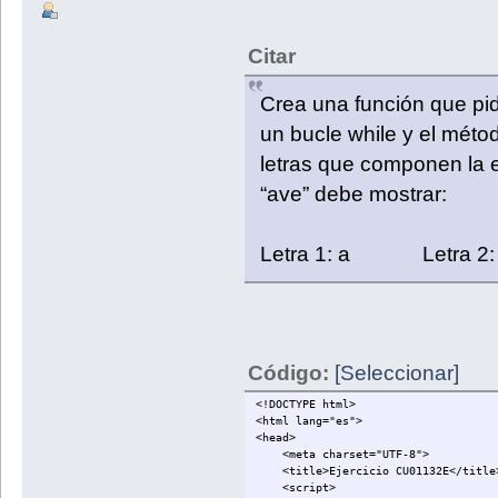
Citar
Crea una función que pi
un bucle while y el méto
letras que componen la e
“ave” debe mostrar:
Letra 1: a Letra 2
Código:
[Seleccionar]
<!DOCTYPE html>
<html lang="es">
<head>
<meta charset="UTF-8">
<title>Ejercicio CU01132E</title
<script>