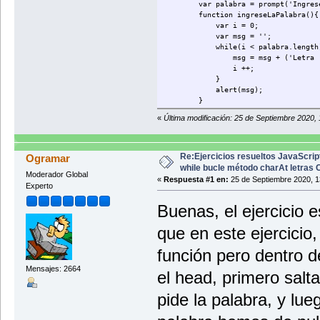
var palabra = prompt('Ingrese 
function ingreseLaPalabra(){
var i = 0;
var msg = '';
while(i < palabra.length
msg = msg + ('Letra ' + i + 
i ++;
}
alert(msg);
}
</script>
«
Última modificación: 25 de Septiembre 2020,
</head>
<body>
<h2 onclick="ingreseLaPalabra()">
</body>
Re:Ejercicios resueltos JavaScrip
Ogramar
</html>
while bucle método charAt letras
Moderador Global
«
Respuesta #1 en:
25 de Septiembre 2020, 1
Experto
Buenas, el ejercicio 
que en este ejercicio,
función pero dentro de
Mensajes: 2664
el head, primero salt
pide la palabra, y lue