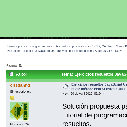
Foros aprenderaprogramar.com
»
Aprender a programar
»
C, C++, C#, Java, Visual 
Ejercicios resueltos JavaScript Uso de while bucle método charAt letras CU01132E
Páginas: [
1
]
Autor
Tema: Ejercicios resueltos JavaS
CU01132E (Leído 3462 veces)
Ejercicios resueltos JavaScript U
cristiannd
bucle método charAt letras CU01
Sin experiencia
«
en:
20 de Abril 2020, 01:24 »
Solución propuesta pa
tutorial de programac
resueltos.
Mensajes: 24