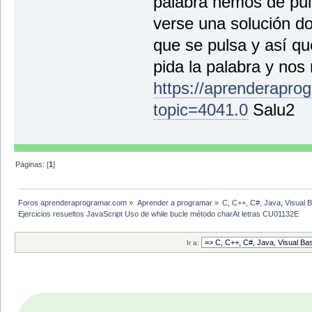
palabra hemos de pul
verse una solución do
que se pulsa y así q
pida la palabra y nos 
https://aprenderapro
topic=4041.0
Salu2
Páginas: [
1
]
Foros aprenderaprogramar.com
»
Aprender a programar
»
C, C++, C#, Java, Visual 
Ejercicios resueltos JavaScript Uso de while bucle método charAt letras CU01132E
Ir a: