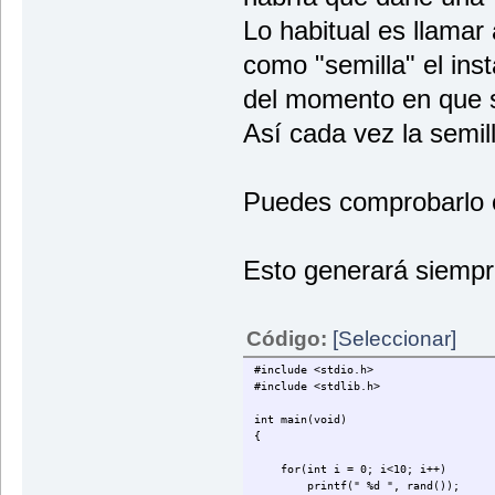
Lo habitual es llamar 
como "semilla" el ins
del momento en que s
Así cada vez la semill
Puedes comprobarlo c
Esto generará siempre
Código:
[Seleccionar]
#include <stdio.h>
#include <stdlib.h>
int main(void)
{
for(int i = 0; i<10; i++)
printf(" %d ", rand());