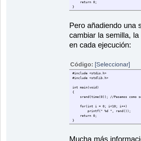
return 0;
}
Pero añadiendo una sr
cambiar la semilla, la 
en cada ejecución:
Código:
[Seleccionar]
#include <stdio.h>
#include <stdlib.h>
int main(void)
{
srand(time(0)); //Pasamos como sem
for(int i = 0; i<10; i++)
printf(" %d ", rand());
return 0;
}
Mucha más informac