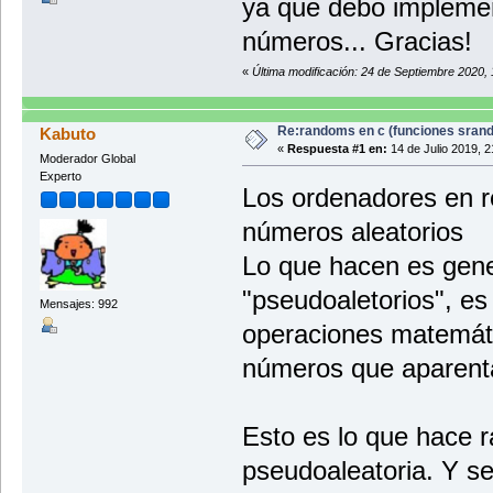
ya que debo implemen
números... Gracias!
«
Última modificación: 24 de Septiembre 2020,
Re:randoms en c (funciones srand
Kabuto
«
Respuesta #1 en:
14 de Julio 2019, 2
Moderador Global
Experto
Los ordenadores en r
números aleatorios
Lo que hacen es gen
"pseudoaletorios", es
Mensajes: 992
operaciones matemáti
números que aparenta
Esto es lo que hace ra
pseudoaleatoria. Y s