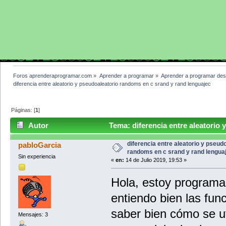
Foros aprenderaprogramar.com
»
Aprender a programar
»
Aprender a programar des
diferencia entre aleatorio y pseudoaleatorio randoms en c srand y rand lenguajec
Páginas: [
1
]
Autor
Tema: diferencia entre aleatorio
lenguajec (Leído 7636 veces)
diferencia entre aleatorio y pseud
pabloGarcia
randoms en c srand y rand lengua
Sin experiencia
«
en:
14 de Julio 2019, 19:53 »
Hola, estoy programa
entiendo bien las func
saber bien cómo se ut
Mensajes: 3