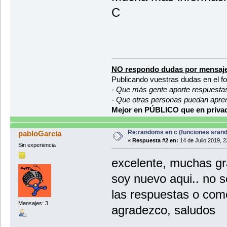
C
NO respondo dudas por mensaje
Publicando vuestras dudas en el f
- Que más gente aporte respuesta
- Que otras personas puedan apre
Mejor en PÚBLICO que en privad
Re:randoms en c (funciones srand
pabloGarcia
«
Respuesta #2 en:
14 de Julio 2019, 2
Sin experiencia
excelente, muchas gr
soy nuevo aqui.. no s
las respuestas o como
Mensajes: 3
agradezco, saludos