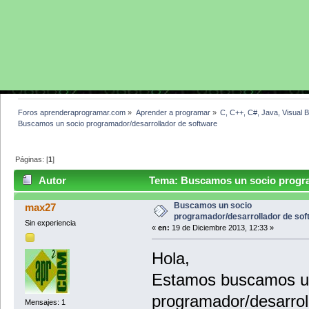
Foros aprenderaprogramar.com
»
Aprender a programar
»
C, C++, C#, Java, Visual 
Buscamos un socio programador/desarrollador de software
Páginas: [
1
]
Autor
Tema: Buscamos un socio program
veces)
Buscamos un socio
max27
programador/desarrollador de sof
Sin experiencia
«
en:
19 de Diciembre 2013, 12:33 »
Hola,
Estamos buscamos u
programador/desarroll
Mensajes: 1