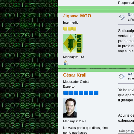
Responsab
Re:
Jigsaw_MGO
«
Re
Intermedio
Si discul
verdad qu
problema 
la profe 
voy subie
Mensajes: 113
Re:
César Krall
«
Re
Moderador Global
Experto
Ya he rev
que apare
if (tiempo
Aquí te d
extensión
Mensajes: 2077
No vales por lo que dices, sino
Código:
[S
por lo que haces