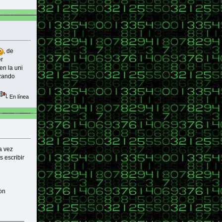
, de
er
en la uni
nzando
En línea
a vez
 escribir
on