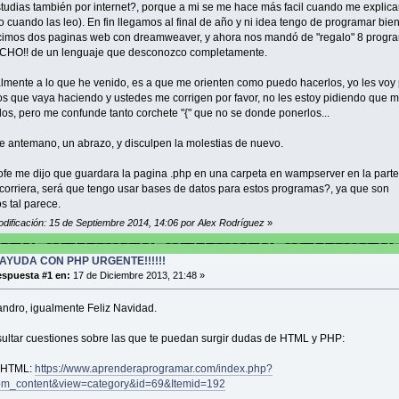
tudias también por internet?, porque a mi se me hace más facil cuando me explica
o cuando las leo). En fin llegamos al final de año y ni idea tengo de programar bie
cimos dos paginas web con dreamweaver, y ahora nos mandó de "regalo" 8 progr
OCHO!! de un lenguaje que desconozco completamente.
lmente a lo que he venido, es a que me orienten como puedo hacerlos, yo les vo
os que vaya haciendo y ustedes me corrigen por favor, no les estoy pidiendo que m
os, pero me confunde tanto corchete "{" que no se donde ponerlos...
e antemano, un abrazo, y disculpen la molestias de nuevo.
ofe me dijo que guardara la pagina .php en una carpeta en wampserver en la part
corriera, será que tengo usar bases de datos para estos programas?, ya que son
s tal parece.
odificación: 15 de Septiembre 2014, 14:06 por Alex Rodríguez
»
AYUDA CON PHP URGENTE!!!!!!
spuesta #1 en:
17 de Diciembre 2013, 21:48 »
andro, igualmente Feliz Navidad.
ultar cuestiones sobre las que te puedan surgir dudas de HTML y PHP:
 HTML:
https://www.aprenderaprogramar.com/index.php?
om_content&view=category&id=69&Itemid=192