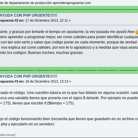
le de departamento de producción aprenderaprogramar.com
AYUDA CON PHP URGENTE!!!!!!
spuesta #2 en:
17 de Diciembre 2013, 22:11 »
pame, y gracias por tomarte el tiempo en ayudarme, la vez pasada me ayudó Alex
iero aprender a programar mejor, ser como ustedes para poder identificar cualqui
con tan solo verlo y saber que codigo poner en cada momento, porque de verdad 
ni nos explica asi como ustedes, por eso te lo agradezco y a medida que vaya ava
ndo los codigos. Buenas noches, muchas gracias.
AYUDA CON PHP URGENTE!!!!!!
spuesta #3 en:
18 de Diciembre 2013, 13:13 »
isado el código. Una cuestión básica en la que has fallado en alguna ocasión: cad
zca una variable tienes que ponerla con el signo $ delante. Por ejemplo no puedes
 < 175), tienes que escribir if ($tiempo < 175).
ejo el código funcionando bien (recuerda que tienes que guardarlo en un archivo c
 php y ejecutarlo en un servidor):
eleccionar]