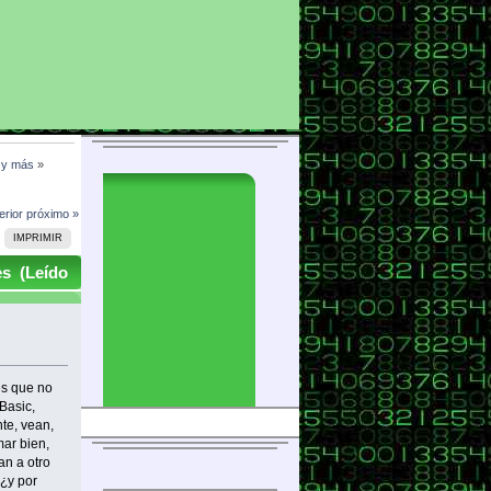
l y más
»
erior
próximo »
IMPRIMIR
es (Leído
es que no
Basic,
nte, vean,
mar bien,
an a otro
¿y por