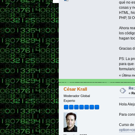
qué no es
cosas y n
HTML, hi
PHP, SI 
Ahora rea
los códig
hagan tod
Gracias d
PS: La pr
para que 
formulario
«
Última m
Re:
César Krall
«
Re
Moderador Global
Experto
Hola Alej
Para cons
Curso de
option=c