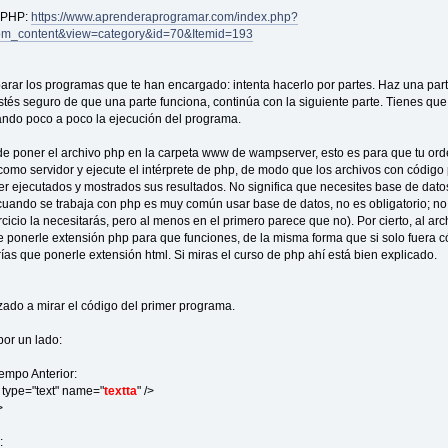
 PHP:
https://www.aprenderaprogramar.com/index.php?
om_content&view=category&id=70&Itemid=193
arar los programas que te han encargado: intenta hacerlo por partes. Haz una part
tés seguro de que una parte funciona, continúa con la siguiente parte. Tienes que 
do poco a poco la ejecución del programa.
de poner el archivo php en la carpeta www de wampserver, esto es para que tu or
como servidor y ejecute el intérprete de php, de modo que los archivos con código
r ejecutados y mostrados sus resultados. No significa que necesites base de dato
uando se trabaja con php es muy común usar base de datos, no es obligatorio; no 
cicio la necesitarás, pero al menos en el primero parece que no). Por cierto, al arc
e ponerle extensión php para que funciones, de la misma forma que si solo fuera c
rías que ponerle extensión html. Si miras el curso de php ahí está bien explicado.
do a mirar el código del primer programa.
por un lado:
empo Anterior:
ype="text" name="
textta
" />
>
: