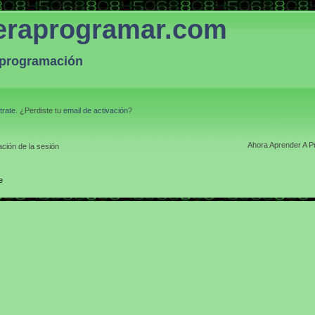
eraprogramar.com
a programación
trate
. ¿Perdiste tu
email de activación
?
Ahora Aprender A P
ción de la sesión
e