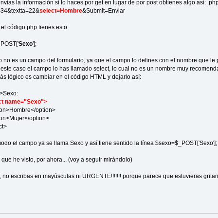
vías la información si lo haces por get en lugar de por post obtienes algo así: .ph
=34&textta=22&
select=Hombre
&Submit=Enviar
el código php tienes esto:
POST['
Sexo
'];
 no es un campo del formulario, ya que el campo lo defines con el nombre que le
este caso el campo lo has llamado select, lo cual no es un nombre muy recomend
más lógico es cambiar en el código HTML y dejarlo así:
Sexo:
ct name="Sexo">
>Hombre</option>
>Mujer</option>
t>
odo el campo ya se llama Sexo y así tiene sentido la línea $sexo=$_POST['Sexo'];
 que he visto, por ahora... (voy a seguir mirándolo)
o, no escribas en mayúsculas ni URGENTE!!!!!!! porque parece que estuvieras grita