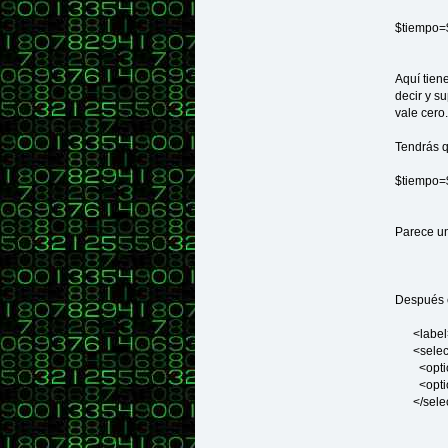
$tiempo=
Aquí tiene
decir y s
vale cero.
Tendrás q
$tiempo=
Parece un
Después 
<label>
<selec
<option
<option
</selec