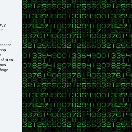
Elige la imagen personalizada que quieras usar. Puedes esco
En la parte final de la página pulsa el botón "cambiar perf
e, y
ir
denador
 php
s
sé si en
hivo
ódigo