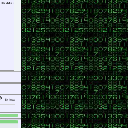
/TR/xhtml1/DTD/xhtml1-transitional.dtd">
En línea