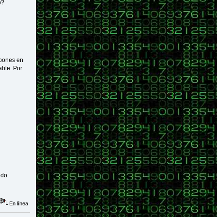
p?
 pones en
able. Por
ndo.
En línea