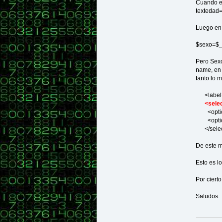
Cuando en
textedad
Luego en 
$sexo=$_
Pero Sexo
name, en 
tanto lo 
<label>
<sele
<option
<option
</selec
De este m
Esto es lo
Por ciert
Saludos.