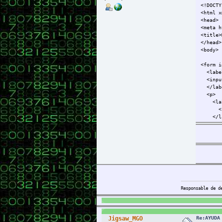
<!DOCTY
<html x
<head>
<meta h
<title>
</head>
<body>
<form i
<label
<input
</lab
<p>
<label
<input
</la
</p>
<p>
<labe
<sele
<opti
<opti
</se
</la
</p>
Responsable de d
<p>
<labe
<input
</la
Re:AYUDA
Jigsaw_MGO
</p>