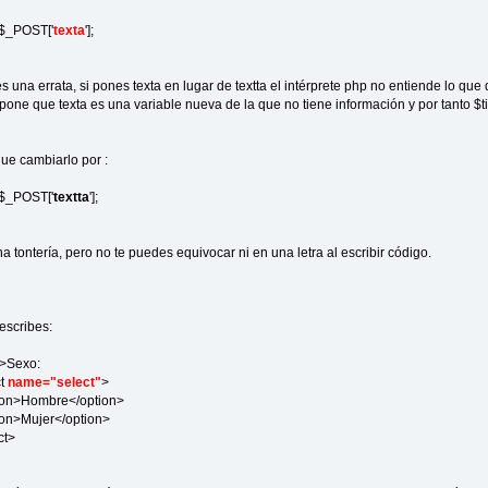
$_POST['
texta
'];
s una errata, si pones texta en lugar de textta el intérprete php no entiende lo que
upone que texta es una variable nueva de la que no tiene información y por tanto $
ue cambiarlo por :
$_POST['
textta
'];
a tontería, pero no te puedes equivocar ni en una letra al escribir código.
escribes:
Sexo:
t
name="select"
>
>Hombre</option>
>Mujer</option>
t>