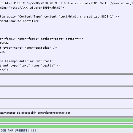
PE html PUBLIC "-//W3C//DTD XHTML 1.0 Transitional//EN" "http://www.w3.org
mlns="http://www.w3.org/1999/xhtml">
ttp-equiv="Content-Type" content="text/html; charset=iso-8859-1" />
Marat&oacute;n</title>
d="form1" name="form1" method="post" action="">
>Edad
 type="text" name="textedad" />
el>
>Tiempo Anterior (minutos):
 type="text" name="textta" />
bel>
l>Sexo:
ct name="Sexo">
on>Hombre</option>
on>Mujer</option>
lect>
bel>
epartamento de producción aprenderaprogramar.com
l>Evaluar:
 type="submit" value="Enviar" />
bel>
 CON PHP URGENTE!!!!!!