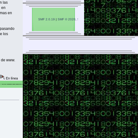
n las
n en
amas en
SMF 2.0.19
|
SMF © 2020
,
Simple Machines
-
RSS
-
WAP2
y pasando
e los
e de www.
En línea
Preguntas y respuestas
¿Cómo establecer o cambiar la imagen asociada (avatar) de usu
Inicia sesión con tu nombre de usuario y contraseña.
Pulsa en perfil --> perfil del foro