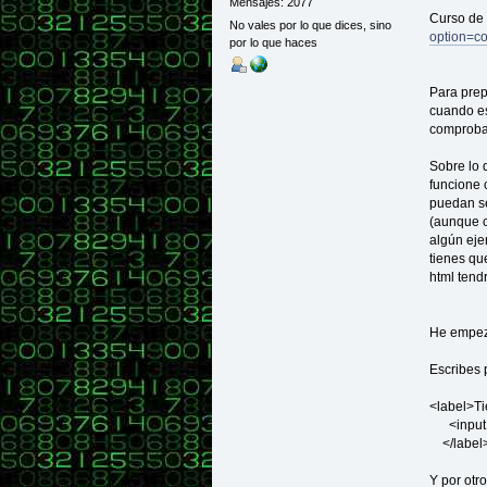
Mensajes: 2077
Curso de
No vales por lo que dices, sino
option=c
por lo que haces
Para prep
cuando es
comproban
Sobre lo 
funcione 
puedan se
(aunque c
algún ejer
tienes qu
html tend
He empeza
Escribes 
<label>Ti
<input t
</label
Y por otro