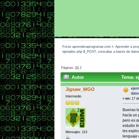
Foros aprenderaprogramar.com
»
Aprender a pro
ejemplos php $_POST, consultas a bases de datos,
Páginas: [
1
]
2
Autor
Tema: ej
45398 veces)
ejem
Jigsaw_MGO
dato
Intermedio
«
en:
17 de
Buenas ta
hacía un 
pero es q
estudio I
les expli
Mensajes: 113
lenguaje 