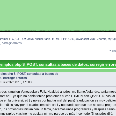
gramar
»
C, C++, C#, Java, Visual Basic, HTML, PHP, CSS, Javascript, Ajax, Joomla, MySq
 corregir errores
« ant
emplos php $_POST, consultas a bases de datos, corregir error
plos php $_POST, consultas a bases de
s, corregir errores
 Diciembre 2013, 17:30 »
rdes (aquí en Venezuela) y Feliz Navidad a todos, me llamo Alejandro, tenía mes
post aquí ya que no había tenido problemas ni con HTML ni con QBASIC Ni Visual 
ue en la universidad ( y no es por hablar mal del país) la educación es muy deficie
nformática, voy por el cuarto semestre casi y no puede ser que aun no sepa progra
co, los profesores inician con un tema, hacemos unos programitas y despues cambi
muy rapido y así no me gusta a mi, me parece de más incomodo (Si ustedes dirán, 