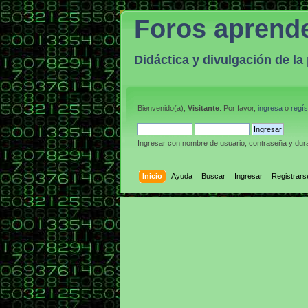
Foros aprend
Didáctica y divulgación de l
Bienvenido(a),
Visitante
. Por favor,
ingresa
o
regís
Ingresar con nombre de usuario, contraseña y dura
Inicio
Ayuda
Buscar
Ingresar
Registrars