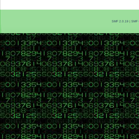
SMF 2.0.19
|
SMF 