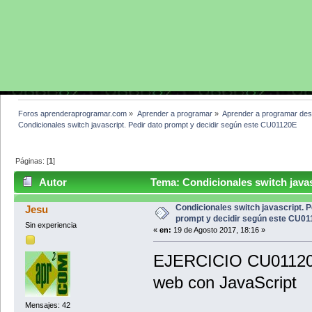
Foros aprenderaprogramar.com
»
Aprender a programar
»
Aprender a programar des
Condicionales switch javascript. Pedir dato prompt y decidir según este CU01120E
Páginas: [
1
]
Autor
Tema: Condicionales switch javasc
CU01120E (Leído 3782 veces)
Condicionales switch javascript. P
Jesu
prompt y decidir según este CU0
Sin experiencia
«
en:
19 de Agosto 2017, 18:16 »
EJERCICIO CU01120E d
web con JavaScript
Mensajes: 42