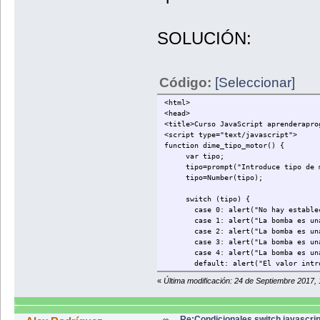
SOLUCIÓN:
Código:
[Seleccionar]
<html>
<head>
<title>Curso JavaScript aprenderapro
<script type="text/javascript">
function dime_tipo_motor() {
var tipo;
tipo=prompt("Introduce tipo de m
tipo=Number(tipo);
switch (tipo) {
case 0: alert("No hay establecido
case 1: alert("La bomba es una b
case 2: alert("La bomba es una b
case 3: alert("La bomba es una b
case 4: alert("La bomba es una b
default: alert("El valor introdu
} // Cierre del switch
«
Última modificación: 24 de Septiembre 2017,
} // Cierre de la función
</script>
</head>
Re:Condicionales switch javascrip