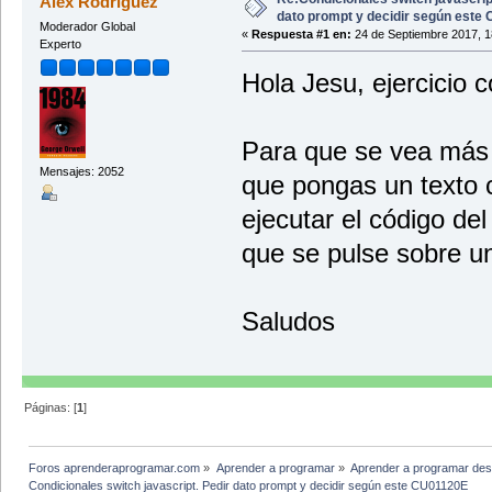
Alex Rodríguez
<body>
dato prompt y decidir según este
Moderador Global
<div>
«
Respuesta #1 en:
24 de Septiembre 2017, 1
Experto
<p>Aquí un párrafo de texto situado 
<img onclick="dime_tipo_motor()" src
Hola Jesu, ejercicio c
<p onclick ="alert('Alerta JavaScrip
</p>
</div>
</body>
Para que se vea más c
</html>
Mensajes: 2052
que pongas un texto 
ejecutar el código del
que se pulse sobre u
Saludos
Páginas: [
1
]
Foros aprenderaprogramar.com
»
Aprender a programar
»
Aprender a programar des
Condicionales switch javascript. Pedir dato prompt y decidir según este CU01120E