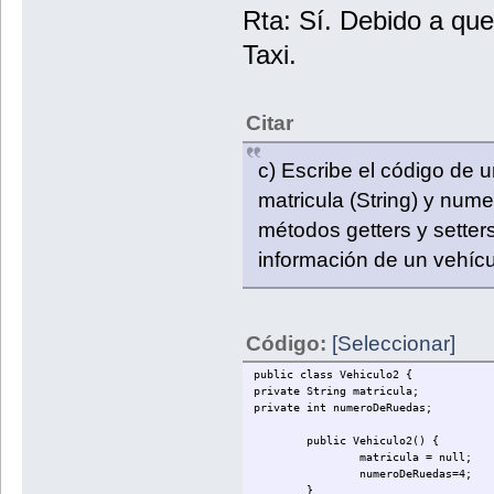
Rta: Sí. Debido a qu
Taxi.
Citar
c) Escribe el código de u
matricula (String) y nume
métodos getters y setters
información de un vehícu
Código:
[Seleccionar]
public class Vehiculo2 {
private String matricula;
private int numeroDeRuedas;
public Vehiculo2() {
matricula = null;
numeroDeRuedas=4;
}