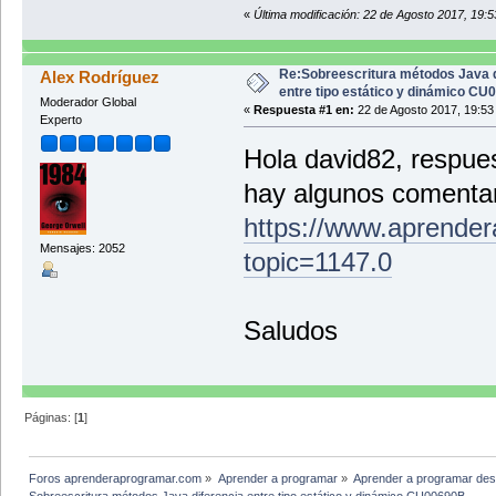
«
Última modificación: 22 de Agosto 2017, 19:
Re:Sobreescritura métodos Java d
Alex Rodríguez
entre tipo estático y dinámico C
Moderador Global
«
Respuesta #1 en:
22 de Agosto 2017, 19:53
Experto
Hola david82, respues
hay algunos comentar
https://www.aprender
Mensajes: 2052
topic=1147.0
Saludos
Páginas: [
1
]
Foros aprenderaprogramar.com
»
Aprender a programar
»
Aprender a programar des
Sobreescritura métodos Java diferencia entre tipo estático y dinámico CU00690B