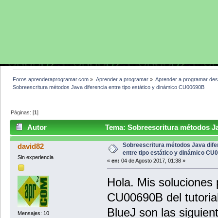
Foros aprenderaprogramar.com
»
Aprender a programar
»
Aprender a programar des
Sobreescritura métodos Java diferencia entre tipo estático y dinámico CU00690B
Páginas: [
1
]
Autor
Tema: Sobreescritura métodos Jav
CU00690B (Leído 3848 veces)
Sobreescritura métodos Java dife
david82
entre tipo estático y dinámico C
Sin experiencia
«
en:
04 de Agosto 2017, 01:38 »
Hola. Mis soluciones 
CU00690B del tutoria
BlueJ son las siguien
Mensajes: 10