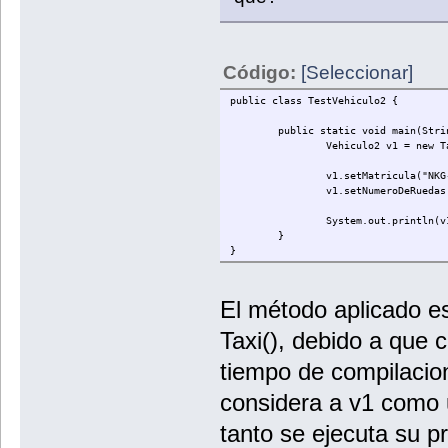
Código:
[Seleccionar]
public class TestVehiculo2 {
public static void main(Stri
Vehiculo2 v1 = new T
v1.setMatricula("NKG
v1.setNumeroDeRuedas
System.out.println(v
}
}
El método aplicado es 
Taxi(), debido a que
tiempo de compilacion
considera a v1 como u
tanto se ejecuta su 