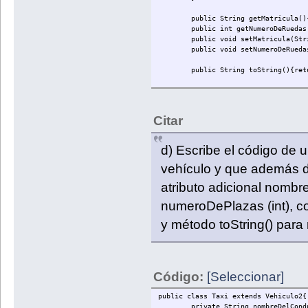
public String getMatricula()
public int getNumeroDeRuedas
public void setMatricula(Str
public void setNumeroDeRueda
public String toString(){ret
}
Citar
d) Escribe el código de 
vehículo y que además de
atributo adicional nombr
numeroDePlazas (int), co
y método toString() para 
Código:
[Seleccionar]
public class Taxi extends Vehiculo2{
private String nombreDelCond