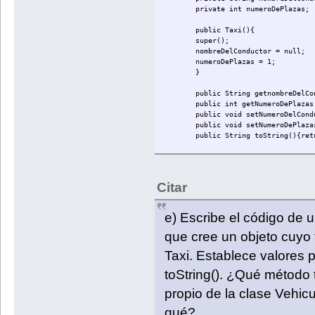
private int numeroDePlazas;
public Taxi(){
super();
nombreDelConductor = null;
numeroDePlazas = 1;
}
public String getnombreDelCo
public int getNumeroDePlazas
public void setNumeroDelCond
public void setNumeroDePlaza
public String toString(){ret
}
Citar
e) Escribe el código de 
que cree un objeto cuyo 
Taxi. Establece valores 
toString(). ¿Qué método t
propio de la clase Vehicu
qué?