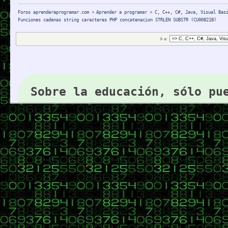
Foros aprenderaprogramar.com
»
Aprender a programar
»
C, C++, C#, Java, Visual Bas
Funciones cadenas string caracteres PHP concatenacion STRLEN SUBSTR (CU00821B)
Ir a:
Sobre la educación, sólo pu
Abraham Lincoln (1808-1865) P
aprenderaprogramar.com: Desde 2006 comprometidos con 