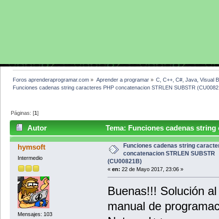
Foros aprenderaprogramar.com
»
Aprender a programar
»
C, C++, C#, Java, Visual 
Funciones cadenas string caracteres PHP concatenacion STRLEN SUBSTR (CU0082
Páginas: [
1
]
Autor
Tema: Funciones cadenas string
SUBSTR (CU00821B) (Leído 3517 veces)
Funciones cadenas string caract
hymsoft
concatenacion STRLEN SUBSTR
Intermedio
(CU00821B)
«
en:
22 de Mayo 2017, 23:06 »
Buenas!!! Solución al
manual de programac
Mensajes: 103