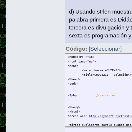
d) Usando strlen muestra 
palabra primera es Didáct
tercera es divulgación y 
sexta es programación y
Código:
[Seleccionar]
<!DOCTYPE html>
<html lang="es">
<head>
<meta charset="UTF-8">
<title>CU00821B - Solución</
</head>
<body>
<?php
//variables
</body>
</html>
Acceso web:
http://hymsoft.byethost3
Podrías explicarme porque cuando uso