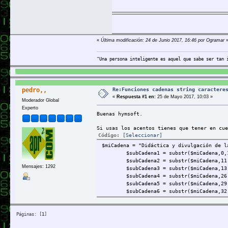
Saludos!!!!
«
Última modificación: 24 de Junio 2017, 16:46 por Ogramar
"Una persona inteligente es aquel que sabe ser tan 
Re:Funciones cadenas string caractere
pedro,,
«
Respuesta #1 en:
25 de Mayo 2017, 10:03 »
Moderador Global
Experto
Buenas hymsoft.
Si usas los acentos tienes que tener en cue
Código:
[Seleccionar]
$miCadena = "Didáctica y divulgación de l
$subCadena1 = substr($miCadena,0,
$subCadena2 = substr($miCadena,11
Mensajes: 1292
$subCadena3 = substr($miCadena,13,
$subCadena4 = substr($miCadena,26
$subCadena5 = substr($miCadena,29
$subCadena6 = substr($miCadena,32,
Saludos.
Páginas: [
1
]