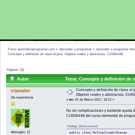
Foros aprenderaprogramar.com
»
Aprender a programar
»
Aprender a programar des
Concepto y definición de clase el java. Objetos reales y abstractos. CU00644B.
Páginas: [
1
]
Autor
Tema: Concepto y definición de cl
CU00644B. (Leído 3506 veces)
Concepto y definición de clase el j
tripeador
Objetos reales y abstractos. CU0
Sin experiencia
«
en:
01 de Marzo 2017, 18:12 »
No sin complicaciones y bastante ayuda de
CU00644B del curso elemental de progra
Código:
[Seleccionar]
Mensajes: 21
public class MultiplicadorDieces