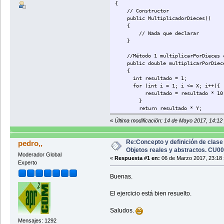
{
// Constructor
public MultiplicadorDieces()
{
// Nada que declarar
}
//Método 1 multiplicarPorDieces c
public double multiplicarPorDiece
{
int resultado = 1;
for (int i = 1; i <= X; i++){
resultado = resultado * 10
}
return resultado * Y;
}//Cierre del método
«
Última modificación: 14 de Mayo 2017, 14:12
//Método 2 multiplicacionPorDiec
public double multiplicacionPorDi
Re:Concepto y definición de clase 
pedro,,
if (X == 0){return 1 * Y;
Objetos reales y abstractos. CU0
}else {return 10 * multiplicaci
Moderador Global
«
Respuesta #1 en:
06 de Marzo 2017, 23:18 
}//Cierre del método
Experto
}//Cierre de la clase
Buenas.
El ejercicio está bien resuelto.
Saludos.
Mensajes: 1292