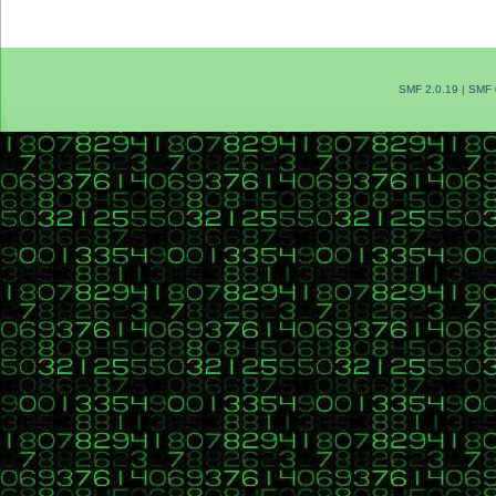
SMF 2.0.19
|
SMF 