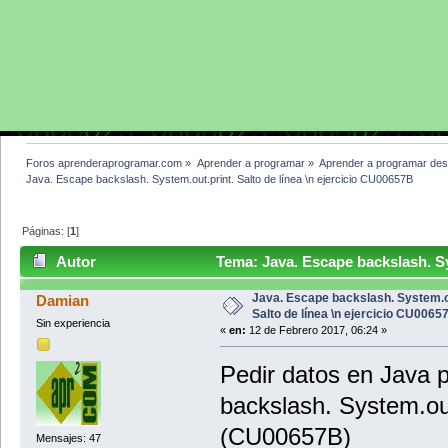
Foros aprenderaprogramar.com
»
Aprender a programar
»
Aprender a programar des
Java. Escape backslash. System.out.print. Salto de línea \n ejercicio CU00657B
Páginas: [
1
]
Autor
Tema: Java. Escape backslash. Syst
CU00657B (Leído 4355 veces)
Java. Escape backslash. System.ou
Damian
Salto de línea \n ejercicio CU0065
Sin experiencia
«
en:
12 de Febrero 2017, 06:24 »
Pedir datos en Java p
backslash. System.out
(CU00657B)
Mensajes: 47