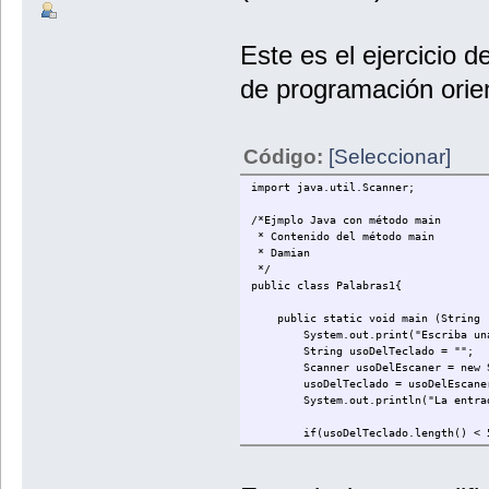
Este es el ejercicio d
de programación orie
Código:
[Seleccionar]
import java.util.Scanner;
/*Ejmplo Java con método main
* Contenido del método main
* Damian
*/
public class Palabras1{
public static void main (String [
System.out.print("Escriba una 
String usoDelTeclado = "";
Scanner usoDelEscaner = new Sca
usoDelTeclado = usoDelEscaner.
System.out.println("La entrada re
if(usoDelTeclado.length() < 
System.out.println ("La cadena 
}
else if(usoDelTeclado.length () 