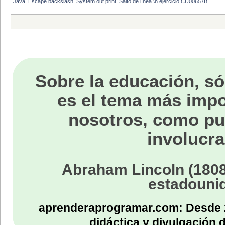
Java. Escape backslash. System.out.print. Salto de línea \n ejercicio CU00657B
Sobre la educación, só
es el tema más impo
nosotros, como p
involucra
Abraham Lincoln (1808
estadouni
aprenderaprogramar.com: Desde 
didáctica y divulgación 