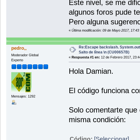
Este nivel, se me difi
System.out.println ("La cadena
}
algunos foros pude te
else{
System.out.println ("La cadena 
Pero alguna sugerenci
}
«
Última modificación: 09 de Mayo 2017, 17:43
if(usoDelTeclado.substring (0, 1).
System.out.print ("Empieza p
}
else{
Re:Escape backslash. System.out.
pedro,,
System.out.print ("No empieza
Salto de línea \n (CU00657B)
}
Moderador Global
«
Respuesta #1 en:
12 de Febrero 2017, 23:4
Experto
}//Cierre del método
}//Cierre de la clase
Hola Damian.
El código funciona c
Mensajes: 1292
Solo comentarte que e
misma condición:
Código:
[Seleccionar]