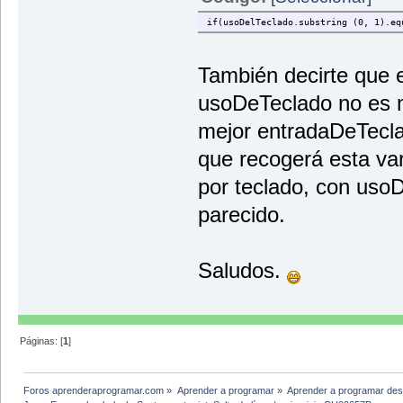
if(usoDelTeclado.substring (0, 1).eq
También decirte que e
usoDeTeclado no es m
mejor entradaDeTecla
que recogerá esta va
por teclado, con usoD
parecido.
Saludos.
Páginas: [
1
]
Foros aprenderaprogramar.com
»
Aprender a programar
»
Aprender a programar des