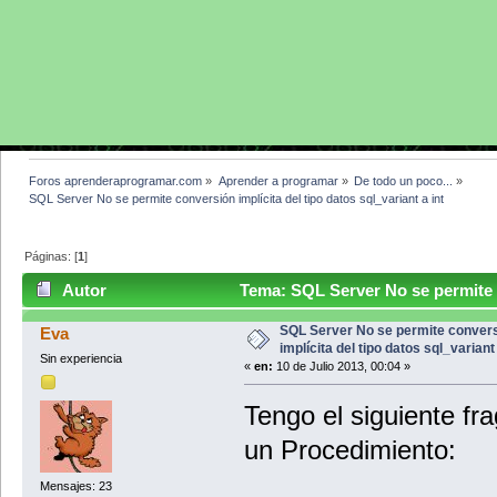
Foros aprenderaprogramar.com
»
Aprender a programar
»
De todo un poco...
»
SQL Server No se permite conversión implícita del tipo datos sql_variant a int
Páginas: [
1
]
Autor
Tema: SQL Server No se permite co
int (Leído 12180 veces)
SQL Server No se permite conver
Eva
implícita del tipo datos sql_variant 
Sin experiencia
«
en:
10 de Julio 2013, 00:04 »
Tengo el siguiente fr
un Procedimiento:
Mensajes: 23