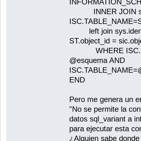
INFORMATION_SCH
INNER JOIN sys.
ISC.TABLE_NAME=S
left join sys.ident
ST.object_id = sic.obj
WHERE ISC.TA
@esquema AND
ISC.TABLE_NAME=@
END
Pero me genera un er
"No se permite la conv
datos sql_variant a i
para ejecutar esta co
¿Alguien sabe donde