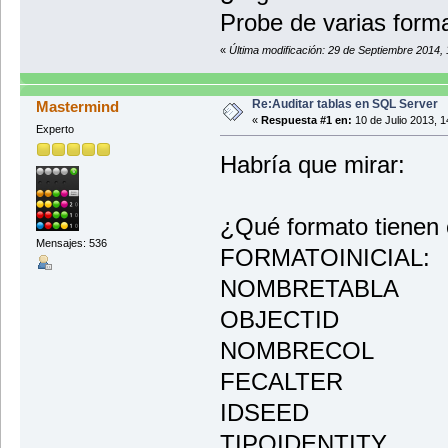
Probe de varias forma
«
Última modificación: 29 de Septiembre 2014,
Re:Auditar tablas en SQL Server
Mastermind
«
Respuesta #1 en:
10 de Julio 2013, 1
Experto
Habría que mirar:
¿Qué formato tienen
Mensajes: 536
FORMATOINICIAL:
NOMBRETABLA
OBJECTID
NOMBRECOL
FECALTER
IDSEED
TIPOIDENTITY