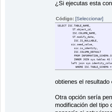
¿Si ejecutas esta con
Código:
[Seleccionar]
SELECT ISC.TABLE_NAME,
ST.object_id,
ISC.COLUMN_NAME,
ST.modify_date,
ISC.IS_NULLABLE,
sic.seed_value,
sic.is_identity,
ISC.COLUMN_DEFAULT
FROM INFORMATION_SCHEMA.COLU
INNER JOIN sys.tables AS ST ON
left join sys.identity_columns s
WHERE ISC.TABLE_SCHEMA = @esqu
obtienes el resultado
Otra opción sería pen
modificación del tipo 