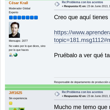
Re:Problema con los acentos
César Krall
«
Respuesta #1 en:
23 de Junio 2013, 
Moderador Global
Experto
Creo que aquí tienes 
https://www.aprender
topic=181.msg1112#
Mensajes: 2077
No vales por lo que dices, sino
por lo que haces
Pruébalo a ver qué ta
Responsable de departamento de producción
Re:Problema con los acentos
Jiff1625
«
Respuesta #2 en:
23 de Junio 2013, 
Sin experiencia
Mucho me temo que m