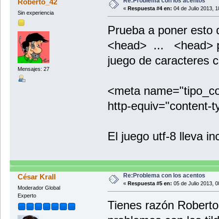
Re:Problema con los acentos
Roberto_42
«
Respuesta #4 en:
04 de Julio 2013, 1
Sin experiencia
Prueba a poner esto d
<head> ... <head> pa
juego de caracteres 
Mensajes: 27
<meta name="tipo_con
http-equiv="content-t
El juego utf-8 lleva i
Re:Problema con los acentos
César Krall
«
Respuesta #5 en:
05 de Julio 2013, 0
Moderador Global
Experto
Tienes razón Roberto