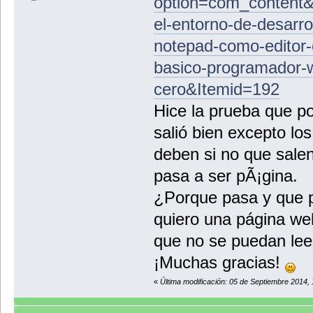
option=com_content&
el-entorno-de-desarro
notepad-como-editor-
basico-programador-
cero&Itemid=192
Hice la prueba que po
salió bien excepto l
deben si no que salen
pasa a ser pÃ¡gina.
¿Porque pasa y que 
quiero una página web
que no se puedan leer
¡Muchas gracias!
«
Última modificación: 05 de Septiembre 2014,