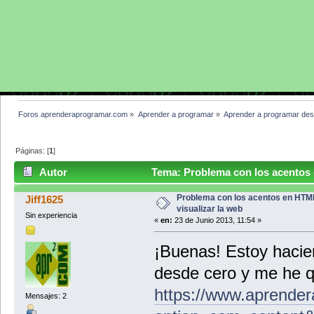
Foros aprenderaprogramar.com
»
Aprender a programar
»
Aprender a programar des
Páginas: [
1
]
Autor
Tema: Problema con los acentos e
Problema con los acentos en HTML
Jiff1625
visualizar la web
Sin experiencia
«
en:
23 de Junio 2013, 11:54 »
¡Buenas! Estoy hacie
desde cero y me he q
https://www.aprende
Mensajes: 2