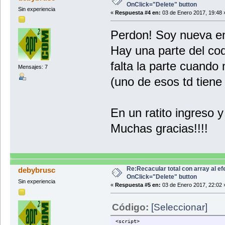
OnClick="Delete" button
<p>» (01) Consignar los datos res
Sin experiencia
<p>» (02) Consignar la moneda y e
«
Respuesta #4 en:
03 de Enero 2017, 19:48 
</div>
</div>
Perdon! Soy nueva en
</form>
</div>
Hay una parte del cod
</div>
</div>
falta la parte cuando 
</div>
Mensajes: 7
</div>
(uno de esos td tiene l
</div>
</div>
</div>
</div>
En un ratito ingreso 
</div>
Muchas gracias!!!!
<!-- PRINT PDF -->
<div class="clearfix"></div>
<div class="row">
<div class="col-md-12" align="ce
<a class="btn btn-primary"><span c
</div>
Re:Recacular total con array al ef
debybrusc
</div>
OnClick="Delete" button
</div>
Sin experiencia
«
Respuesta #5 en:
03 de Enero 2017, 22:02 
</body>
</html>
Código:
[Seleccionar]
<script>