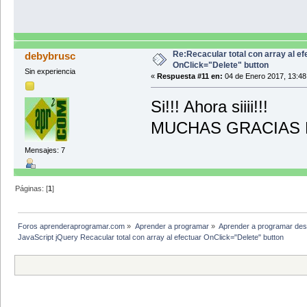
Re:Recacular total con array al ef
debybrusc
OnClick="Delete" button
Sin experiencia
«
Respuesta #11 en:
04 de Enero 2017, 13:48
Si!!! Ahora siiii!!!
MUCHAS GRACIAS 
Mensajes: 7
Páginas: [
1
]
Foros aprenderaprogramar.com
»
Aprender a programar
»
Aprender a programar des
JavaScript jQuery Recacular total con array al efectuar OnClick="Delete" button