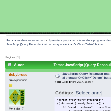
Foros aprenderaprogramar.com
»
Aprender a programar
»
Aprender a programar des
JavaScript jQuery Recacular total con array al efectuar OnClick="Delete" button
Páginas: [
1
]
Autor
Tema: JavaScript jQuery Recacular
button (Leído 7644 veces)
JavaScript jQuery Recacular total
debybrusc
al efectuar OnClick="Delete" butt
Sin experiencia
«
en:
03 de Enero 2017, 16:06 »
Código:
[Seleccionar]
<script type="text/javascript">
$( document ).ready(function() {
$( "input, textarea" ).focus(func
Mensajes: 7
$( "input, textarea" ).next( "