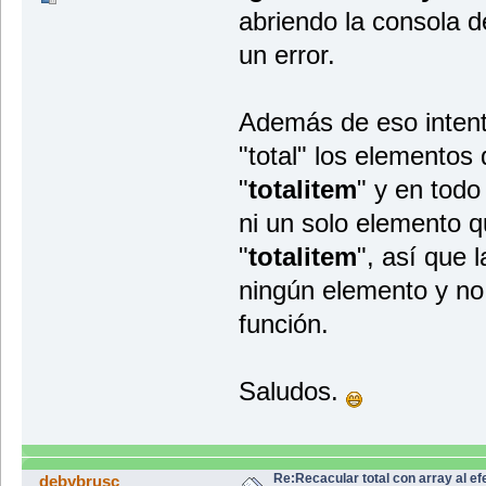
abriendo la consola d
un error.
Además de eso intent
"total" los elementos
"
totalitem
" y en todo
ni un solo elemento 
"
totalitem
", así que l
ningún elemento y no 
<div
<but
función.
</di
</form>
<div class="input-group"
<div class="input-group-
Saludos.
<span id="total"> 0</sp
</div>
</div>
<p></p>
<textarea class="form-control"
Re:Recacular total con array al ef
debybrusc
<div class="info" align="l