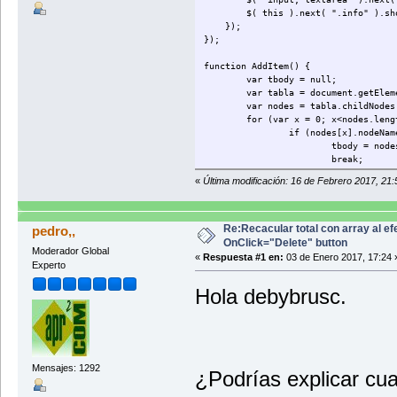
$( this ).next( ".info" ).sho
});
});
function AddItem() {
var tbody = null;
var tabla = document.getElem
var nodes = tabla.childNodes
for (var x = 0; x<nodes.leng
if (nodes[x].nodeNam
tbody = node
break;
}
«
Última modificación: 16 de Febrero 2017, 21
}
if (tbody != null) {
var tr = document.cr
tr.innerHTML = '<td>
Re:Recacular total con array al ef
pedro,,
OnClick="Delete" button
Moderador Global
tbody.appendChild(tr
«
Respuesta #1 en:
03 de Enero 2017, 17:24 
Experto
}
}
Hola debybrusc.
function Calcular(ele) {
var cantidad = 0, precunit =
var tr = ele.parentNode.pare
var nodes = tr.childNodes;
for (var x = 0; x<nodes.leng
Mensajes: 1292
¿Podrías explicar cu
if (nodes[x].firstCh
cantidad = p