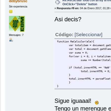
Re:Recacular total con array al ef
debybrusc
</div>
OnClick="Delete" button
</div>
Sin experiencia
</form>
«
Respuesta #9 en:
04 de Enero 2017, 01:28 
</div>
</div>
Asi decis?
</div>
</div>
</div>
</div>
Código:
[Seleccionar]
Mensajes: 7
</form>
</div>
function ReCalcular(ele){
</body>
var totalitem = document.getElem
</html>
var total = document.getElemen
var suma = 0;
for(var i = 0; i < totalitem.l
suma += Number(totalitem
if (total.innerHTML == 'NaN'
total.innerHTML = 0;
}
total.innerHTML = parseFloat(to
}
}
Sigue iguaaal!
Tengo un merengue e