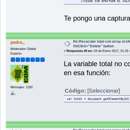
//SIGUE SIN EFECTUAR EL CALC
Te pongo una captura 
Re:Recacular total con array al ef
pedro,,
OnClick="Delete" button
Moderador Global
«
Respuesta #8 en:
04 de Enero 2017, 01:25 
Experto
La variable total no 
<div
<but
en esa función:
</di
</form>
<div class="input-group"
Mensajes: 1292
Código:
[Seleccionar]
<div class="input-group-
<span id="total"> 0</sp
var total = document.getElementById(
</div>
</div>
<p></p>
<textarea class="form-control"
<div class="info" align="l
<p>» (01) Consignar los datos res
<p>» (02) Consignar la moneda y e