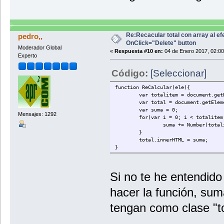
Re:Recacular total con array al ef
pedro,,
OnClick="Delete" button
Moderador Global
«
Respuesta #10 en:
04 de Enero 2017, 02:00
Experto
Código:
[Seleccionar]
function ReCalcular(ele){
var totalitem = document.getElem
var total = document.getElemen
var suma = 0;
Mensajes: 1292
for(var i = 0; i < totalitem.l
suma += Number(totalitem
}
total.innerHTML = suma;
}
Si no te he entendido
hacer la función, sum
tengan como clase "to