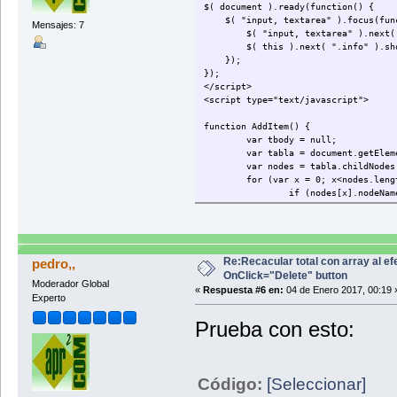
$( document ).ready(function() {
$( "input, textarea" ).focus(func
Mensajes: 7
$( "input, textarea" ).next( "
$( this ).next( ".info" ).sho
});
});
</script>
<script type="text/javascript">
function AddItem() {
var tbody = null;
var tabla = document.getElem
var nodes = tabla.childNodes
for (var x = 0; x<nodes.leng
if (nodes[x].nodeNam
tbody = node
break;
}
}
if (tbody != null) {
Re:Recacular total con array al ef
pedro,,
var tr = document.cr
OnClick="Delete" button
Moderador Global
tr.innerHTML = '<td>
«
Respuesta #6 en:
04 de Enero 2017, 00:19 
Experto
//ACA DEFINO AL TD LA CLASS "TOTAL I
tbody.appendChild(tr
Prueba con esto:
}
}
function Calcular(ele) {
var cantidad = 0, precunit =
Código:
[Seleccionar]
var tr = ele.parentNode.pare