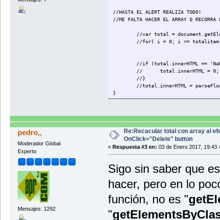
if (total.innerHTML 
total.innerHTML = 0;
//HASTA EL ALERT REALIZA TODO!
}
//ME FALTA HACER EL ARRAY Q RECORRA 
total.innerHTML = parseFloat
}
//var total = document.getEl
}
//for( i = 0; i <= totalitem
</script>
</head>
//if (total.innerHTML == 'Na
<body>
//
total.innerHTML = 0;
//}
<div class="container">
//total.innerHTML = parseFlo
<form class="form-horizontal" method
}
<!-- ACA INICIA MI CODIGO -->
<div class="panel panel-default">
<div class="panel-body"><b>BIENES 
<hr>
Re:Recacular total con array al ef
pedro,,
<div class="form-group">
OnClick="Delete" button
<div class="col-md-1
Moderador Global
«
Respuesta #3 en:
03 de Enero 2017, 19:43 
<div class="row">
Experto
<div class="
<form name="frmitems" id="f
Sigo sin saber que es
<div
hacer, pero en lo po
función, no es "
getE
Mensajes: 1292
"
getElementsByCla