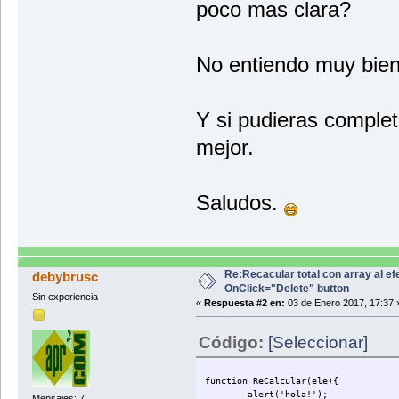
}
poco mas clara?
if (nodes[x].firstCh
precunit = p
}
if (nodes[x].firstCh
No entiendo muy bien
totalitem = 
nodes[x].fir
}
}
Y si pudieras complet
var total = document.getElem
if (total.innerHTML == 'NaN'
mejor.
total.innerHTML = 0;
}
total.innerHTML = parseFloat
}
Saludos.
function Deletebtn(btndel) {
if (typeof(btndel) == "object") 
$(btndel).closest("tr").remov
} else {
return false;
Re:Recacular total con array al ef
debybrusc
}
OnClick="Delete" button
}
Sin experiencia
«
Respuesta #2 en:
03 de Enero 2017, 17:37 
//ESTA PARTE YA NO FUNCIONA
function ReCalcular(ele){
Código:
[Seleccionar]
var cantidad = 0, precunit =
var tr = ele.parentNode.pare
var nodes = tr.childNodes;
function ReCalcular(ele){
for (var x = 0; x<nodes.leng
alert('hola!');
Mensajes: 7