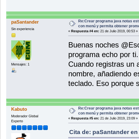
System.out.println(cjsp
}
respuesta="0";
break;
case "4":
Re:Crear programa java notas est
paSantander
System.out.println("Alumnos
con menú y permita obtener prom
Sin experiencia
respuesta="0";
«
Respuesta #4 en:
21 de Julio 2019, 00:53 »
break;
case "5":
Buenas noches @EsoJ,
System.out.println("Adi
respuesta="1";
programa echo por ti.
break;
default:
System.out.println("Opción in
Cuando registras un 
Mensajes: 1
respuesta="0";
}
nombre, añadiendo esp
}while (respuesta=="0")
}
teclado. Eso porque s
}
Re:Crear programa java notas est
Kabuto
con menú y permita obtener prom
Moderador Global
«
Respuesta #5 en:
21 de Julio 2019, 23:09 »
Experto
Cita de: paSantander en 