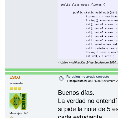
public class Notas_Alumnos {
public static void main(Stri
Scanner s = new Scan
String[] nombre = ne
int[] nota1 = new in
int[] nota2 = new in
int[] nota3 = new in
int[] nota4 = new in
int[] nota5 = new in
int[] edad = new int
int[] cedula = new i
String[] sexo = new 
int x=0,y,z,resp1;
String resp2;
«
Última modificación: 24 de Septiembre 2020,
do{
do{
System.out.println("
System.out.println("
Re:quien me ayuda con esto
ESOJ
System.out.println("
«
Respuesta #1 en:
26 de Noviembre 2
Intermedio
System.out.println("
System.out.println("
Buenos días.
resp1 = s.nextInt();
}while(resp1
La verdad no entendí
if(resp1==1){
si pide la nota de 5 e
if(x==10){
Syst
Mensajes: 143
cada estudiante.
}