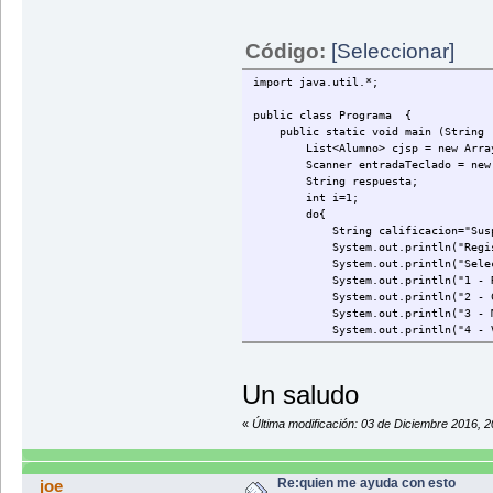
if(x<=0){
Syst
}
Código:
[Seleccionar]
do{
System.out.p
import java.util.*;
resp1 = s.ne
for(int i=0;
public class Programa {
if(r
public static void main (Stri
List<Alumno> cjsp = new Arra
Scanner entradaTeclado = new Sc
String respuesta;
int i=1;
do{
String calificacion="Suspe
System.out.println("Registro
System.out.println("Seleccio
}
System.out.println("1 - Regi
}
System.out.println("2 - Cons
do{
System.out.println("3 - Modi
System.out.println("4 - Ver 
System.out.println("5 - Sa
respuesta = entradaTe
switch (respuesta){
Un saludo
case "1
System.out.println("Nombr
}
«
Última modificación: 03 de Diciembre 2016, 
String nombre = entrad
System.out.println("Sexo 
String sexo = entradaTecl
do{
System.out.println("Edad 
Re:quien me ayuda con esto
joe
System.out.println("