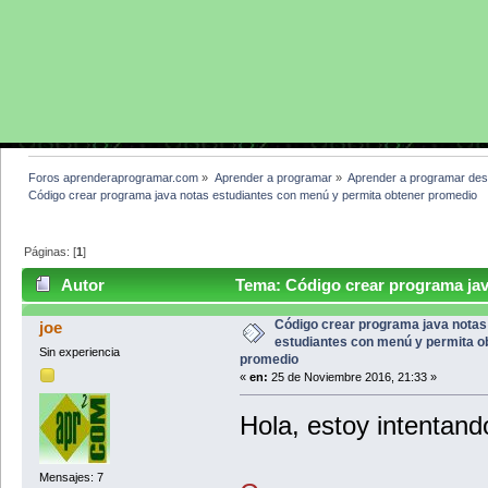
Foros aprenderaprogramar.com
»
Aprender a programar
»
Aprender a programar des
Código crear programa java notas estudiantes con menú y permita obtener promedio
Páginas: [
1
]
Autor
Tema: Código crear programa jav
promedio (Leído 105247 veces)
Código crear programa java notas
joe
estudiantes con menú y permita o
Sin experiencia
promedio
«
en:
25 de Noviembre 2016, 21:33 »
Hola, estoy intentand
Mensajes: 7