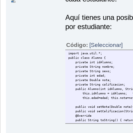
do{
System.out.p
nombre[x] = 
System.out.p
Aquí tienes una posib
cedula[x] = 
System.out.p
por estudiante:
edad[x] = s.
System.out.p
sexo[x] = s.
System.out.p
Código:
[Seleccionar]
nota1[x] = s
System.out.p
import java.util.*;
nota2[x] = s
public class Alumno {
System.out.p
private int idAlumno;
nota3[x] = s
private String nombre;
System.out.p
private String sexo;
nota4[x] = s
private int edad;
System.out.p
private Double nota;
nota5[x] = s
private String calificacion;
x++;
public Alumno(int idAlumno, String
do{
this.idAlumno = idAlumno; this
System.out.p
this.edad=edad; this.nota=not
System.out.p
System.out.p
public void setNota(Double nota){
}while(resp1
public void setCalificacion(String
resp1 = s.ne
@Override
}while(resp1
public String toString() { return 
}
}
if(resp1==3){