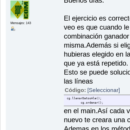
Buenos días.
}
}
public void ordenar(){
if (acertados != 0) {
Arrays.parallelSort(vector);
El ejercicio es correc
System.out.println("¡Has acer
}
} else {
Mensajes: 143
veo es que cuando le 
System.out.println("¡No has
}
}
combinación ganador 
System.out.println("Quieres p
entrada.setEntradaStr();
continuar = entrada.getEntr
misma.Además si eli
} while (continuar.equalsIgnor
System.out.println("Adios");
hubieras elegido en l
}
que ya está repetido.
}
Esto se puede soluci
las líneas
Código:
[Seleccionar]
cg.llenarDatosAle();
cg.ordenar();
en el main.Así cada v
nuevo te creara una 
Ademas en los método