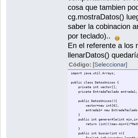
cosa que tambien pod
cg.mostraDatos() lueg
saber la cobinacion a
por teclado)..
En el referente a los
llenarDatos() quedarí
Código:
[Seleccionar]
import java.util.Arrays;
public class DatosUnicos {
private int vector[];
private EntradaTeclado entrada1;
public DatosUnicos(){
vector=new int[6];
entrada1= new EntradaTeclado
}
public int generarAle(int min,int
return (int)((max-min+1)*Math.
}
public int buscar(int n){
for(int i=0;i<vector.length;i