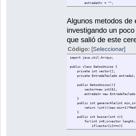
entradaStr = "";
}
public void setEntradaInt() {
Algunos metodos de e
entradaInt = sc.nextInt();
}
investigando un poco 
public int getEntradaInt() {
que salió de este cer
return entradaInt;
}
Código:
[Seleccionar]
public void setEntradaStr() {
entradaStr = scStr.nextLine(
import java.util.Arrays;
}
public class DatosUnicos {
public String getEntradaStr() {
private int vector[];
return entradaStr;
private EntradaTeclado entrada1;
}
public DatosUnicos(){
}
vector=new int[6];
entrada1= new EntradaTeclado
}
public int generarAle(int min,int
return (int)((max-min+1)*Math.
}
public int buscar(int n){
for(int i=0;i<vector.length;i
if(vector[i]==n){
System.out.println("Numero re
return i;