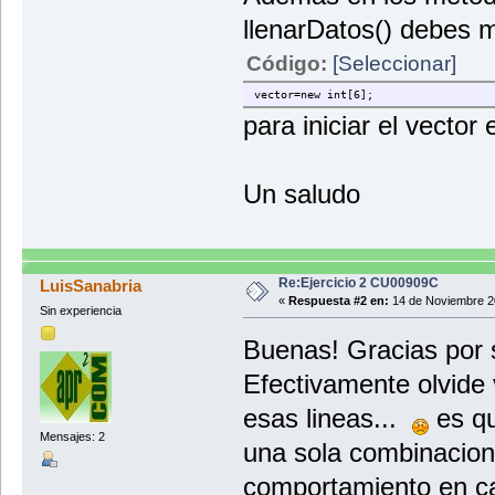
llenarDatos() debes m
Código:
[Seleccionar]
vector=new int[6];
para iniciar el vector
Un saludo
Re:Ejercicio 2 CU00909C
LuisSanabria
«
Respuesta #2 en:
14 de Noviembre 2
Sin experiencia
Buenas! Gracias por 
Efectivamente olvide 
esas lineas...
es qu
Mensajes: 2
una sola combinacion
comportamiento en ca