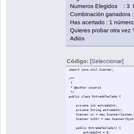
Numeros Elegidos : 3
Combinación ganadora 
Has acertado : 1 número
Quieres probar otra vez ?
Adiós
Código:
[Seleccionar]
import java.util.Scanner;
/**
*
* @author usuario
*/
public class EntradaTeclado {
private int entradaInt;
private String entradaStr;
Scanner sc = new Scanner(System.
Scanner scStr = new Scanner(Syste
public EntradaTeclado() {
entradaInt = 0;