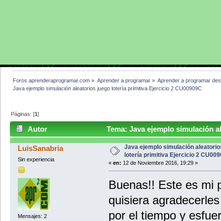
Foros aprenderaprogramar.com
»
Aprender a programar
»
Aprender a programar des
Java ejemplo simulación aleatorios juego lotería primitiva Ejercicio 2 CU00909C
Páginas: [
1
]
Autor
Tema: Java ejemplo simulación alea
CU00909C (Leído 10685 veces)
Java ejemplo simulación aleatorio
LuisSanabria
lotería primitiva Ejercicio 2 CU00
Sin experiencia
«
en:
12 de Noviembre 2016, 19:29 »
Buenas!! Este es mi 
quisiera agradecerle
por el tiempo y esfu
Mensajes: 2