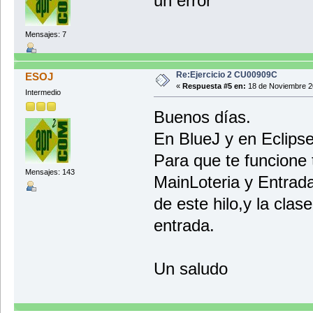
un error
}
public String mostrarDatos(){
return Arrays.toString(vecto
}
Mensajes: 7
public int getVectorElemento(int
return vector[e];
}
Re:Ejercicio 2 CU00909C
public void ordenar(){
ESOJ
Arrays.parallelSort(vector);
«
Respuesta #5 en:
18 de Noviembre 2
Intermedio
}
Buenos días.
}
En BlueJ y en Eclipse
Para que te funcione 
Mensajes: 143
MainLoteria y Entrad
de este hilo,y la cla
entrada.
Un saludo