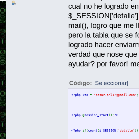
cual no he logrado en
$_SESSION['detalle'] 
mail(), logro que me 
pero la tabla que se 
logrado hacer enviar
verdad que nose que
ayudar? por favor! me
Código:
[Seleccionar]
<?php $to 
= 
"cesar.anl17@gmail.com"
;
<?php 
@
session_start
();
?>
<?php 
if(
count
(
$_SESSION
[
'detalle'
])