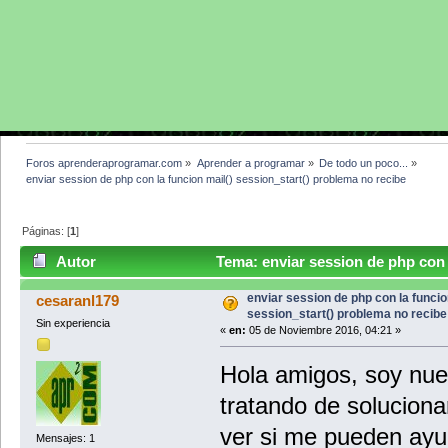
Foros aprenderaprogramar.com
»
Aprender a programar
»
De todo un poco...
»
enviar session de php con la funcion mail() session_start() problema no recibe
Páginas: [
1
]
Autor
Tema: enviar session de php con l
recibe (Leído 5704 veces)
enviar session de php con la funcio
cesaranl179
session_start() problema no recibe
Sin experiencia
«
en:
05 de Noviembre 2016, 04:21 »
Hola amigos, soy nue
tratando de soluciona
ver si me pueden ayud
Mensajes: 1