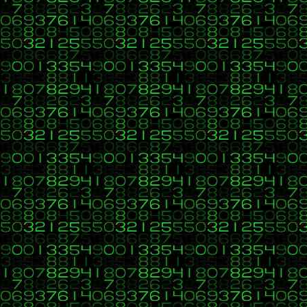
<?php 
}else{
?>
<div class="panel-body"> No hay prod
<?php 
}
$mensaje 
= 
'Cliente: '
.
$clien