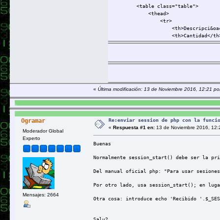
<table class="table">
<thead>
<tr>
<th>Descripci&oacut
<th>Cantidad</th
<th>Precio</th>
<th>
<th></th>
</tr>
</thead>
<tbody>
«
Última modificación: 13 de Noviembre 2016, 12:21 p
<?php 
$total 
= 
0
;
<tr>
Re:enviar session de php con la funci
Ogramar
<td>
«
Respuesta #1 en:
13 de Noviembre 2016, 12:
Moderador Global
Experto
<?php 
echo 
$detalle
[
'producto'
];
?>
Buenas
</td>
Normalmente session_start() debe ser la pri
<td>
<?php 
echo 
$detalle
[
'cantidad'
];
?>
Del manual oficial php: "Para usar sesiones
</td>
Por otro lado, usa session_start(); en luga
<td>
Mensajes: 2664
Otra cosa: introduce echo 'Recibido '.$_SE
<?php 
echo 
$detalle
[
'precio'
];
?>
</td>
Salu2