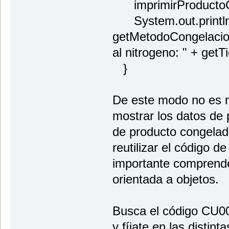
imprimirProductoC
System.out.println(
getMetodoCongelacion
al nitrogeno: " + get
}
De este modo no es n
mostrar los datos de 
de producto congelad
reutilizar el código d
importante comprend
orientada a objetos.
Busca el código CU00
y fíjate en las distin