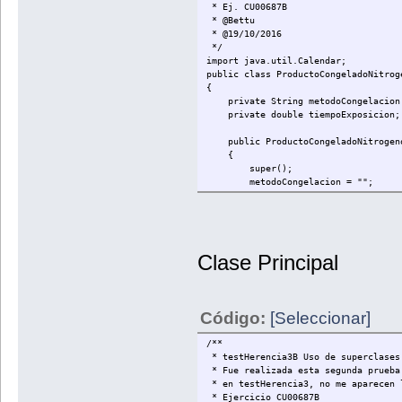
}
* Ej. CU00687B
* @Bettu
}
* @19/10/2016
*/
import java.util.Calendar;
public class ProductoCongeladoNitrog
{
private String metodoCongelacion
private double tiempoExposicion;
public ProductoCongeladoNitrogen
{
super();
metodoCongelacion = "";
tiempoExposicion = 0;
}
public ProductoCongeladoNitrogeno(C
{
Clase Principal
super(fechaCaducidad,numeroLote,
this.metodoCongelacion = metod
this.tiempoExposicion = tiempo
}
Código:
[Seleccionar]
public String getMetodoCongelacion
/**
public void setMetodoCongelacion( S
* testHerencia3B Uso de superclases
* Fue realizada esta segunda prueba,
public double getTiempoExposicion(
* en testHerencia3, no me aparecen 
public void setTiempoExposicion(do
* Ejercicio CU00687B