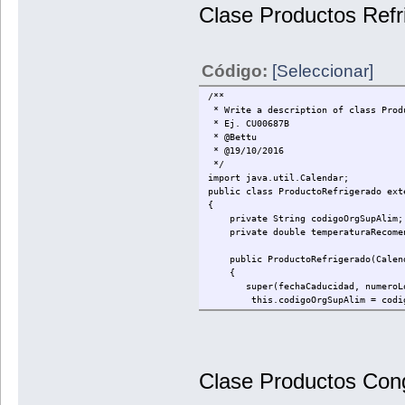
public double getTemperaturaMant()
Clase Productos Refr
public void setTemperaturaCont (do
this.temperaturaMant = tempera
Código:
[Seleccionar]
public void muestraInfoProdCongel
System.out.println("Su temperatu
}
/**
}
* Write a description of class Prod
* Ej. CU00687B
* @Bettu
* @19/10/2016
*/
import java.util.Calendar;
public class ProductoRefrigerado ext
{
private String codigoOrgSupAlim;
private double temperaturaRecome
public ProductoRefrigerado(Calendar
{
super(fechaCaducidad, numeroLote
this.codigoOrgSupAlim = codigo
this.temperaturaRecomendada = 
}
public String getCodigoOrgSupAlim(
Clase Productos Cong
public double getTemperaturaRecome