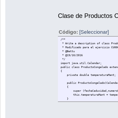
}
Clase de Productos 
Código:
[Seleccionar]
/**
* Write a description of class Prod
* Modificado para el ejercicio CU00
* @Bettu
* @19/10/2016
*/
import java.util.Calendar;
public class ProductoCongelado exten
{
private double temperaturaMant;
public ProductoCongelado(Calendar f
{
super (fechaCaducidad,numeroLote
this.temperaturaMant = tempera
}
public ProductoCongelado() {
super();
temperaturaMant = 0;}