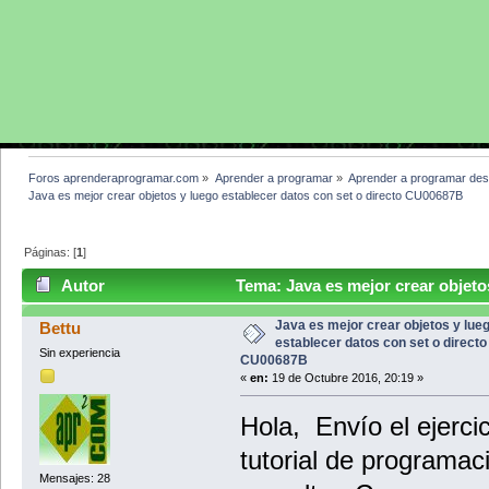
Foros aprenderaprogramar.com
»
Aprender a programar
»
Aprender a programar des
Java es mejor crear objetos y luego establecer datos con set o directo CU00687B
Páginas: [
1
]
Autor
Tema: Java es mejor crear objetos
CU00687B (Leído 4299 veces)
Java es mejor crear objetos y lue
Bettu
establecer datos con set o directo
Sin experiencia
CU00687B
«
en:
19 de Octubre 2016, 20:19 »
Hola, Envío el ejerc
tutorial de programac
Mensajes: 28