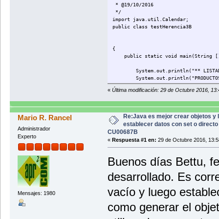
* @19/10/2016
public void mostrarProductoCongel
*/
System.out.println("Método de Con
import java.util.Calendar;
getTiempoExposicion() + " en s
public class testHerencia3B
}
}
{
public static void main(String []
System.out.println("** LISTADO 
System.out.println("PRODUCTOS 
Calendar fechaCad = Calendar.g
«
Última modificación: 29 de Octubre 2016, 13
fechaCad.set(2020,9,3);
Calendar fechaEnv = Calendar.g
fechaEnv.set(2016,3,24);
ProductoFresco productoFresco1 = 
Re:Java es mejor crear objetos y 
Mario R. Rancel
productoFresco1.muestraInfoPro
establecer datos con set o directo
Administrador
fechaCad.set(2022,0,1);
CU00687B
Experto
fechaEnv.set(2015,7,6);
«
Respuesta #1 en:
29 de Octubre 2016, 13:5
ProductoFresco productoFresco2 = 
productoFresco2.muestraInfoPro
Buenos días Bettu, fel
System.out.println("\n");
desarrollado. Es corr
System.out.println("PRODUCTOS 
fechaCad.set(2020,9,3);
vacío y luego estable
fechaEnv.set(2014,0,1);
Mensajes: 1980
ProductoRefrigerado productoRefrig
productoRefrigerado1.muestraInf
como generar el obje
fechaCad.set(2021,9,3);
fechaEnv.set(2015,0,2);