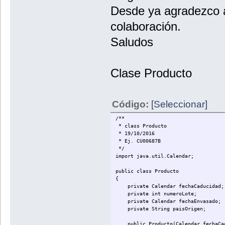
Desde ya agradezco a
colaboración.
Saludos
Clase Producto
Código:
[Seleccionar]
/**
* class Producto
* 19/10/2016
* Ej. CU00687B
*/
import java.util.Calendar;
public class Producto
{
private Calendar fechaCaducidad;
private int numeroLote;
private Calendar fechaEnvasado;
private String paisOrigen;
public Producto(Calendar fechaCadu