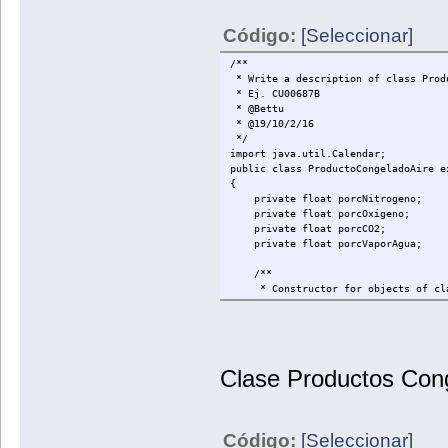
public void setCodigoOrgSupAlim( S
this.codigoOrgSupAlim = codigo
Código:
[Seleccionar]
public void setTemperaturaRecomend
this.temperaturaRecomendada = t
/**
public void muestraInfoProdRefrig
* Write a description of class Prod
System.out.println("Código del org
* Ej. CU00687B
* @Bettu
}
* @19/10/2/16
*/
import java.util.Calendar;
public class ProductoCongeladoAire e
{
private float porcNitrogeno;
private float porcOxigeno;
private float porcCO2;
private float porcVaporAgua;
/**
* Constructor for objects of clas
*/
public ProductoCongeladoAire()
{
super();
porcNitrogeno = 0;
Clase Productos Con
porcOxigeno = 0;
porcCO2 = 0;
porcVaporAgua = 0;
}
Código:
[Seleccionar]
public ProductoCongeladoAire(Calend