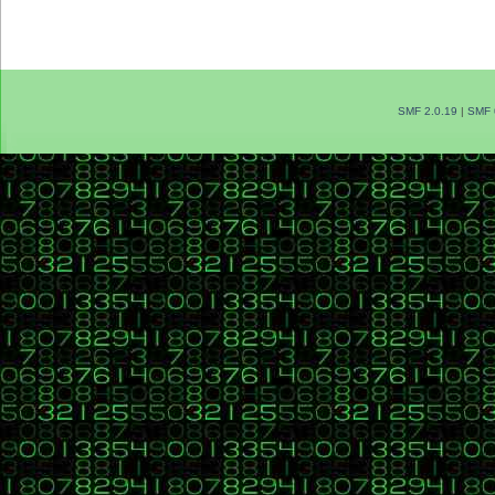
SMF 2.0.19
|
SMF 