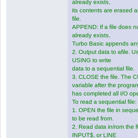
already exists,
LOCATE 22,30:INPUT "¨Desea Eliminar 
LOCATE 08,30:INPUT "Cedula:",CEDU
its contents are erased a
LOCATE 10,30:INPUT "Nombre:",Nomb
LOCATE 12,30:INPUT "Apellido:",Ap
file.
LOCATE 14,30:INPUT "Edad:",Edad
END IF
LOCATE 22,30:INPUT "Desea Seguir 
APPEND: If a file does not 
WEND
IF B$="S" OR B$="s" THEN
already exists,
REM FIN SUBRUTINA PARA ELIMINAR UN D

WRITE#1,CEDULA,NOMBRE$,APELLIDO$,E
Turbo Basic appends any da
2. Output data to afile.
GOSUB MODIFICAR
ELSE
USING to write
END IF
data to a sequential file.
END IF
END IF
3. CLOSE the file. The C
WEND
RETURN
variable after the progra
REM FIN SUBRUTINA PARA MODIFICAR D
has completed all I/O ope
To read a sequential file:
REM SUBRUTINA PARA ELIMINAR UN DAT
ELIMINAR:
1. OPEN the file in sequ
CLOSE#1
to be read from.
CLS
2. Read data in/rom the 
INPUT$, or LINE
GOSUB PANTALLA