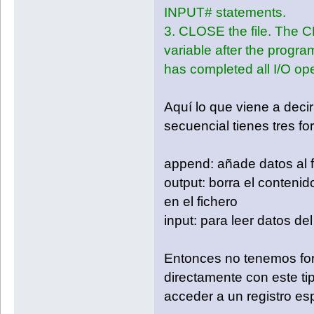
CEDU=0
INPUT# statements.
B$="S"
3. CLOSE the file. The C
OPEN "NEWDATOS.TXT"FOR INPUT AS#1
LOCATE 08,30:INPUT "Cedula:",CEDU
variable after the progra
WHILE (NOT EOF (1))
has completed all I/O ope
INPUT#1,CEDULA,NOMBRE$,APELLIDO$,
Aquí lo que viene a deci
IF CEDULA=CEDU THEN
secuencial tienes tres f
LOCATE 08,30:PRINT "CEDULA:",CEDU
LOCATE 10,30:PRINT "NOMBRE:",NOMB
LOCATE 12,30:PRINT "APELLIDO:",AP
LOCATE 14,30:PRINT "EDAD:",EDAD
append: añade datos al fi
output: borra el conteni
LOCATE 22,30:INPUT "¨Desea Elimina
en el fichero
input: para leer datos del
END IF
WEND
REM FIN SUBRUTINA PARA ELIMINAR UN
Entonces no tenemos for

directamente con este ti
acceder a un registro esp