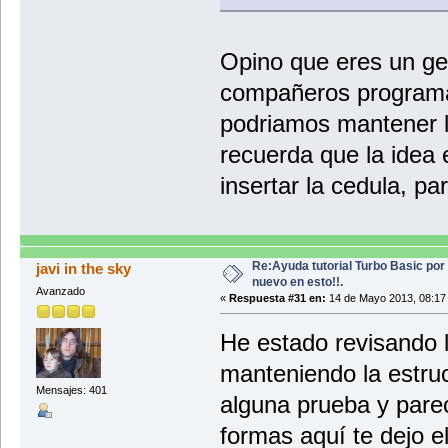
Opino que eres un g
compañeros programad
podriamos mantener l
recuerda que la idea 
insertar la cedula, p
Re:Ayuda tutorial Turbo Basic por
javi in the sky
nuevo en esto!!.
Avanzado
«
Respuesta #31 en:
14 de Mayo 2013, 08:17
He estado revisando l
manteniendo la estru
Mensajes: 401
alguna prueba y pare
formas aquí te dejo e