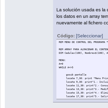
La solución usada es la
REM SUBRUTINA DE CONTROL DE LO QUE S
pantalla:
los datos en un array te
color 15,8
nuevamente al fichero co
cls
locate 1,2: print"É"
Código:
[Seleccionar]
locate 1,79: print"»"
locate 4,2: print"È"
REM MENU DE CONTROL DEL PROGRAMA *
locate 4,79: print"¼"
locate 6,2: print"É"
REM ARRAY PARA ALMACENAR EL CONTEN
locate 6,79: print"»"
DIM Cedulax(100), Nombrex$(100), A
locate 19,2: print"È"
locate 19,79: print"¼"
MENU:
locate 21,2: print"É"
A=0
locate 21,79: print"»"
WHILE A<>5
locate 23,2: print"È"
locate 23,79: print"¼"
gosub pantalla
locate 7,30: print "Menu Prin
for I= 3 to 78
locate 9,30: print"1.- Inclui
locate 1,I: print"Í"
locate 11,30: print"2.- Consu
next I
locate 13,30: print"3.- Modif
locate 15,30: print"4.- Elimi
for I= 3 to 78
locate 17,30: print"5.- Salir
locate 4,I: print"Í"
locate 22,30: print "Seleccion
next I
locate 22,51: INPUT A