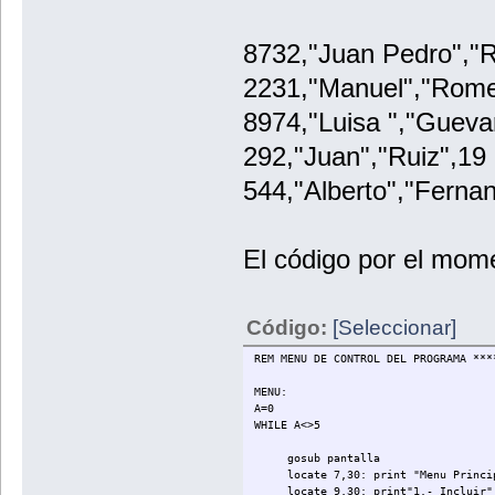
8732,"Juan Pedro","R
2231,"Manuel","Rome
8974,"Luisa ","Gueva
292,"Juan","Ruiz",19
544,"Alberto","Ferna
El código por el mom
Código:
[Seleccionar]
REM MENU DE CONTROL DEL PROGRAMA ***
MENU:
A=0
WHILE A<>5
gosub pantalla
locate 7,30: print "Menu Princi
locate 9,30: print"1.- Incluir"