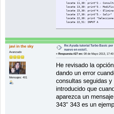
locate 11,30: print"2.- Consult
locate 13,30: print"3.- Modific
locate 15,30: print"4.- Elimina
locate 17,30: print"5.- Salir"
locate 22,30: print "Seleccione 
locate 22,51: INPUT A
if A = 1 then
gosub incluir
end if
Re:Ayuda tutorial Turbo Basic por
javi in the sky
nuevo en esto!!.
Avanzado
if A = 2 then
«
Respuesta #27 en:
08 de Mayo 2013, 17:40
gosub consultar
end if
He revisado la opción
if A = 3 then
dando un error cuand
gosub modificar
end if
Mensajes: 401
consultas seguidas y 
if A = 4 then
introducido que cuan
gosub eliminar
end if
aparezca un mensaje 
wend
343" 343 es un ejempl
end
REM FINAL DEL MENU DE CONTROL DEL PR