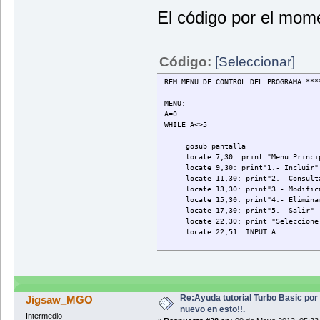
El código por el mom
REM SUBRUTINA DE CONTROL DE LO QUE S
pantalla:
color 15,8
Código:
[Seleccionar]
cls
REM MENU DE CONTROL DEL PROGRAMA ***
locate 1,2: print"É"
locate 1,79: print"»"
MENU:
locate 4,2: print"È"
A=0
locate 4,79: print"¼"
WHILE A<>5
locate 6,2: print"É"
locate 6,79: print"»"
gosub pantalla
locate 19,2: print"È"
locate 7,30: print "Menu Princi
locate 19,79: print"¼"
locate 9,30: print"1.- Incluir"
locate 21,2: print"É"
locate 11,30: print"2.- Consult
locate 21,79: print"»"
locate 13,30: print"3.- Modific
locate 23,2: print"È"
locate 15,30: print"4.- Elimina
locate 23,79: print"¼"
locate 17,30: print"5.- Salir"
locate 22,30: print "Seleccione 
for I= 3 to 78
locate 22,51: INPUT A
locate 1,I: print"Í"
next I
for I= 3 to 78
if A = 1 then
locate 4,I: print"Í"
gosub incluir
next I
end if
Re:Ayuda tutorial Turbo Basic por
Jigsaw_MGO
nuevo en esto!!.
for I= 2 to 3
Intermedio
if A = 2 then