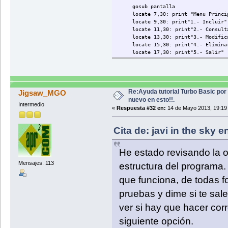
gosub pantalla
locate 7,30: print "Menu Princi
locate 9,30: print"1.- Incluir"
locate 11,30: print"2.- Consult
locate 13,30: print"3.- Modific
locate 15,30: print"4.- Elimina
locate 17,30: print"5.- Salir"
locate 22,30: print "Seleccione 
locate 22,51: INPUT A
if A = 1 then
gosub incluir
Re:Ayuda tutorial Turbo Basic por
Jigsaw_MGO
end if
nuevo en esto!!.
Intermedio
«
Respuesta #32 en:
14 de Mayo 2013, 19:19
if A = 2 then
gosub consultar
Cita de: javi in the sky 
end if
if A = 3 then
He estado revisando la 
gosub modificar
end if
Mensajes: 113
estructura del programa
if A = 4 then
que funciona, de todas f
gosub eliminar
end if
pruebas y dime si te sale
ver si hay que hacer cor
wend
siguiente opción.
end
REM FINAL DEL MENU DE CONTROL DEL PR