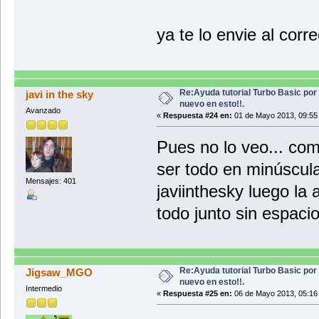
ya te lo envie al corr
Re:Ayuda tutorial Turbo Basic por
javi in the sky
nuevo en esto!!.
Avanzado
«
Respuesta #24 en:
01 de Mayo 2013, 09:55
Pues no lo veo... com
ser todo en minúscula
Mensajes: 401
javiinthesky luego la
todo junto sin espaci
Re:Ayuda tutorial Turbo Basic por
Jigsaw_MGO
nuevo en esto!!.
Intermedio
«
Respuesta #25 en:
06 de Mayo 2013, 05:16