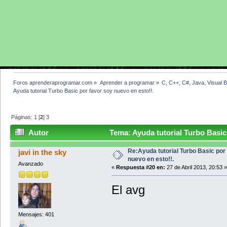
Foros aprenderaprogramar.com
»
Aprender a programar
»
C, C++, C#, Java, Visual 
Ayuda tutorial Turbo Basic por favor soy nuevo en esto!!.
Páginas:
1
[
2
]
3
Autor
Tema: Ayuda tutorial Turbo Basic
veces)
Re:Ayuda tutorial Turbo Basic por
javi in the sky
nuevo en esto!!.
Avanzado
«
Respuesta #20 en:
27 de Abril 2013, 20:53 »
El avg
Mensajes: 401