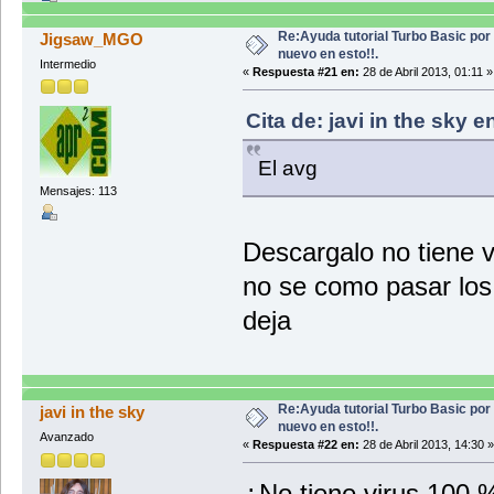
Re:Ayuda tutorial Turbo Basic por
Jigsaw_MGO
nuevo en esto!!.
Intermedio
«
Respuesta #21 en:
28 de Abril 2013, 01:11 »
Cita de: javi in the sky e
El avg
Mensajes: 113
Descargalo no tiene
no se como pasar los
deja
Re:Ayuda tutorial Turbo Basic por
javi in the sky
nuevo en esto!!.
Avanzado
«
Respuesta #22 en:
28 de Abril 2013, 14:30 »
¿No tiene virus 100 